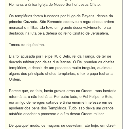
Romana, a única Igreja de Nosso Senhor Jesus Cristo.
Os templários foram fundados por Hugo de Payens, depois da
primeira Cruzada. São Bernardo escreveu a regra dessa ordem
monacal e militar. Ela teve um grande desenvolvimento, e se
destacou na luta pela defesa do reino Cristão de Jerusalém.
Tornou-se riquíssima.
Ela foi acusada por Felipe IV, o Belo, rei da França, de ter se
deixado infiltrar por idéias dualísticas. O Rei prendeu os chefes
templários, e depois de um processo muito irregular, queimou
alguns dos principais chefes templários, e fez o papa fechar a
Ordem.
Parece que, de fato, havia graves erros na Ordem, mas bastaria
reformá-la, e não fechá-la. Por outro lado, o Rei Felipe, o Belo,
era amigo de hereges cátaros e tinha enorme interesse em se
apoderar dos bens dos Templários. Tudo isso deixa um grande
mistério encobrir o processo e o fim dessa Ordem militar.
De qualquer modo, os maçons se desvelam, até hoje, em dizer-