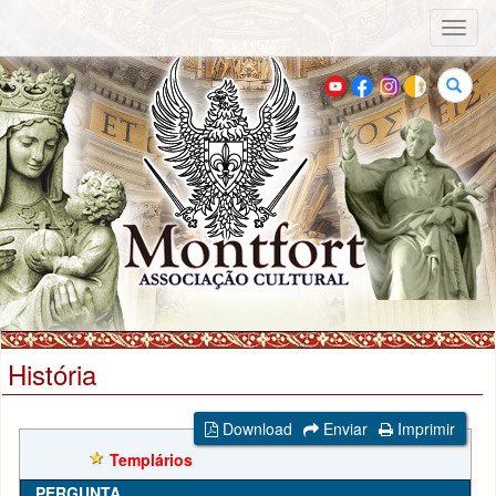
Toggl
naviga
Buscar
História
Download
Enviar
Imprimir
Templários
PERGUNTA