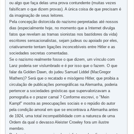
ou algo que faça delas uma prova contundente (muitas vezes
falsificam o que dizem provas). A única coisa de que precisam é
da imaginação de seus leitores.
Pela concepção distorcida do nazismo perpretadas até nossos
dias (especialmente hoje, no momento que a Internet divulga
fatos que revelam as tramas sionistas nos bastidores da vida)
escritores sensacionalistas, sejam judeus ou apoiado por eles,
criativamente tentam ligações inconcebíveis entre Hitler e as
sociedades secretas comentadas.
Se o nazismo realmente fosse o que dizem, um vínculo com
Lanz poderia ser vislumbrado e é por isso que o fazem. O que
falar da Golden Dawn, do judeu Samuel Liddel (MacGregor
Mathers)? Será que o recatado e misógeno Hitler, que proibia a
circulação de publicações pornográficas na Alemanha, poderia
pertencer a sociedades gnósticas que supervalorizavam a
pornografia e o prazer carnal ? Conforme escrevi, o "Mein
Kampf" mostra as preocupações sociais e o repúdio do autor
pela condição amoral em que se encontrava a Alemanha antes
de 1924, uma total incompatibilidade com a natureza de uma
Ordem da qual o devasso Aleister Crowley fora um ilustre
membro.