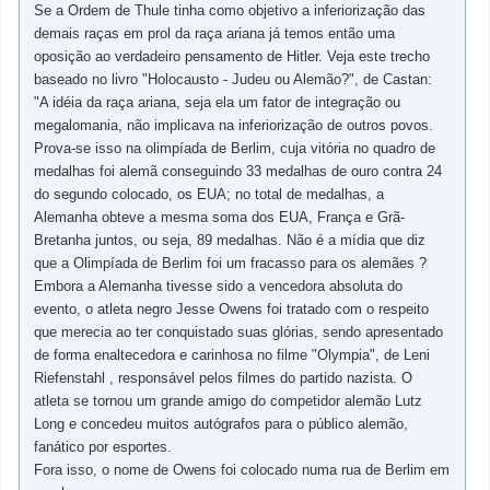
Se a Ordem de Thule tinha como objetivo a inferiorização das
demais raças em prol da raça ariana já temos então uma
oposição ao verdadeiro pensamento de Hitler. Veja este trecho
baseado no livro "Holocausto - Judeu ou Alemão?", de Castan:
"A idéia da raça ariana, seja ela um fator de integração ou
megalomania, não implicava na inferiorização de outros povos.
Prova-se isso na olimpíada de Berlim, cuja vitória no quadro de
medalhas foi alemã conseguindo 33 medalhas de ouro contra 24
do segundo colocado, os EUA; no total de medalhas, a
Alemanha obteve a mesma soma dos EUA, França e Grã-
Bretanha juntos, ou seja, 89 medalhas. Não é a mídia que diz
que a Olimpíada de Berlim foi um fracasso para os alemães ?
Embora a Alemanha tivesse sido a vencedora absoluta do
evento, o atleta negro Jesse Owens foi tratado com o respeito
que merecia ao ter conquistado suas glórias, sendo apresentado
de forma enaltecedora e carinhosa no filme "Olympia", de Leni
Riefenstahl , responsável pelos filmes do partido nazista. O
atleta se tornou um grande amigo do competidor alemão Lutz
Long e concedeu muitos autógrafos para o público alemão,
fanático por esportes.
Fora isso, o nome de Owens foi colocado numa rua de Berlim em