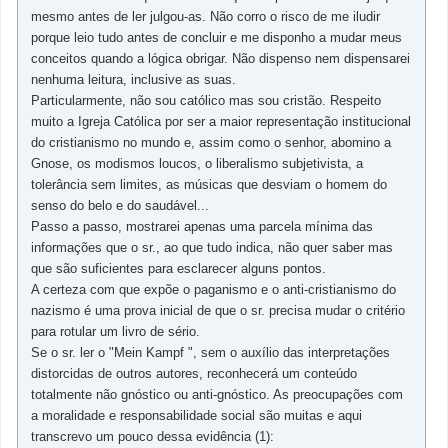
mesmo antes de ler julgou-as. Não corro o risco de me iludir
porque leio tudo antes de concluir e me disponho a mudar meus
conceitos quando a lógica obrigar. Não dispenso nem dispensarei
nenhuma leitura, inclusive as suas.
Particularmente, não sou católico mas sou cristão. Respeito
muito a Igreja Católica por ser a maior representação institucional
do cristianismo no mundo e, assim como o senhor, abomino a
Gnose, os modismos loucos, o liberalismo subjetivista, a
tolerância sem limites, as músicas que desviam o homem do
senso do belo e do saudável...
Passo a passo, mostrarei apenas uma parcela mínima das
informações que o sr., ao que tudo indica, não quer saber mas
que são suficientes para esclarecer alguns pontos.
A certeza com que expõe o paganismo e o anti-cristianismo do
nazismo é uma prova inicial de que o sr. precisa mudar o critério
para rotular um livro de sério.
Se o sr. ler o "Mein Kampf ", sem o auxílio das interpretações
distorcidas de outros autores, reconhecerá um conteúdo
totalmente não gnóstico ou anti-gnóstico. As preocupações com
a moralidade e responsabilidade social são muitas e aqui
transcrevo um pouco dessa evidência (1):