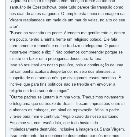
"Agora eu releio o telegrama com atenção frente ao famoso
santuário de Czestochowa, onde tudo parece tão tranquilo como
nos dias de antes da guerra. O templo está cheio e a imagem da
Virgem resplandece em meio de um mar de velas, no alto do seu
altar".
"Busco na sacristia um padre. Atendem-me gentilmente e, dentro
em pouco, tenho à minha frente um religioso polaco. Ele fala
corretamente o francês e eu lhe traduzo o telegrama. O padre
mostra-se irritado e diz: " Não podemos compreender porque se
insiste em fazer uma propaganda desse jaez lá fora.
Isso só resultará em nosso prejuízo, pois a continuação de uma
tal campanha acabará despertando, no seio dos alemães, a
suspeita de que somos nós que divulgamos essas mentiras. É
incrível que para fins políticos não se trepide em envolver a
religião em toda sorte de intrigas".
"Outros padres se juntam à minha volta. Traduzimos novamente
o telegrama que eu trouxe do Brasil. Trocam impressões entre sí
e abanam as cabeças, em sinal de reprovação. Afinal o padre
vira-se para mim e continua: "Veja o caso do nosso santuário.
Espalhoe-se, com escândalo, que tudo havia sido
impiedosamente destruído, inclusive a imagem da Santa Virgem.
Isso, entretanto, foi incontinente desmentido por nós mesmos.