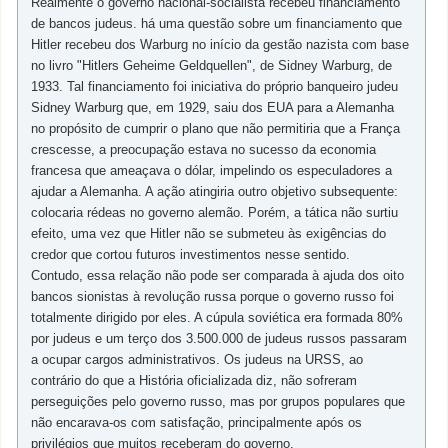
Realmente o governo nacional-socialista recebeu financiamento
de bancos judeus. há uma questão sobre um financiamento que
Hitler recebeu dos Warburg no início da gestão nazista com base
no livro "Hitlers Geheime Geldquellen", de Sidney Warburg, de
1933. Tal financiamento foi iniciativa do próprio banqueiro judeu
Sidney Warburg que, em 1929, saiu dos EUA para a Alemanha
no propósito de cumprir o plano que não permitiria que a França
crescesse, a preocupação estava no sucesso da economia
francesa que ameaçava o dólar, impelindo os especuladores a
ajudar a Alemanha. A ação atingiria outro objetivo subsequente:
colocaria rédeas no governo alemão. Porém, a tática não surtiu
efeito, uma vez que Hitler não se submeteu às exigências do
credor que cortou futuros investimentos nesse sentido.
Contudo, essa relação não pode ser comparada à ajuda dos oito
bancos sionistas à revolução russa porque o governo russo foi
totalmente dirigido por eles. A cúpula soviética era formada 80%
por judeus e um terço dos 3.500.000 de judeus russos passaram
a ocupar cargos administrativos. Os judeus na URSS, ao
contrário do que a História oficializada diz, não sofreram
perseguições pelo governo russo, mas por grupos populares que
não encarava-os com satisfação, principalmente após os
privilégios que muitos receberam do governo.