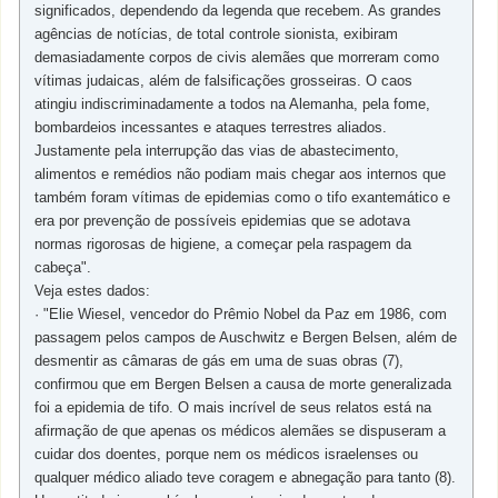
significados, dependendo da legenda que recebem. As grandes
agências de notícias, de total controle sionista, exibiram
demasiadamente corpos de civis alemães que morreram como
vítimas judaicas, além de falsificações grosseiras. O caos
atingiu indiscriminadamente a todos na Alemanha, pela fome,
bombardeios incessantes e ataques terrestres aliados.
Justamente pela interrupção das vias de abastecimento,
alimentos e remédios não podiam mais chegar aos internos que
também foram vítimas de epidemias como o tifo exantemático e
era por prevenção de possíveis epidemias que se adotava
normas rigorosas de higiene, a começar pela raspagem da
cabeça".
Veja estes dados:
· "Elie Wiesel, vencedor do Prêmio Nobel da Paz em 1986, com
passagem pelos campos de Auschwitz e Bergen Belsen, além de
desmentir as câmaras de gás em uma de suas obras (7),
confirmou que em Bergen Belsen a causa de morte generalizada
foi a epidemia de tifo. O mais incrível de seus relatos está na
afirmação de que apenas os médicos alemães se dispuseram a
cuidar dos doentes, porque nem os médicos israelenses ou
qualquer médico aliado teve coragem e abnegação para tanto (8).