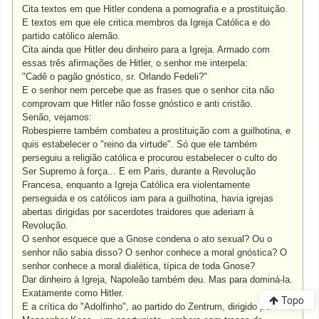
Cita textos em que Hitler condena a pornografia e a prostituição.
E textos em que ele critica membros da Igreja Católica e do
partido católico alemão.
Cita ainda que Hitler deu dinheiro para a Igreja. Armado com
essas três afirmações de Hitler, o senhor me interpela:
"Cadê o pagão gnóstico, sr. Orlando Fedeli?"
E o senhor nem percebe que as frases que o senhor cita não
comprovam que Hitler não fosse gnóstico e anti cristão.
Senão, vejamos:
Robespierre também combateu a prostituição com a guilhotina, e
quis estabelecer o "reino da virtude". Só que ele também
perseguiu a religião católica e procurou estabelecer o culto do
Ser Supremo à força... E em Paris, durante a Revolução
Francesa, enquanto a Igreja Católica era violentamente
perseguida e os católicos iam para a guilhotina, havia igrejas
abertas dirigidas por sacerdotes traidores que aderiam à
Revolução.
O senhor esquece que a Gnose condena o ato sexual? Ou o
senhor não sabia disso? O senhor conhece a moral gnóstica? O
senhor conhece a moral dialética, típica de toda Gnose?
Dar dinheiro à Igreja, Napoleão também deu. Mas para dominá-la.
Exatamente como Hitler.
Topo
E a crítica do "Adolfinho", ao partido do Zentrum, dirigido por