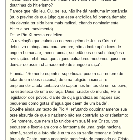
doutrinas do hitlerismo?
Parece que não leu. Ou, se leu, não lhe dá nenhuma importância
(eu o previno de que julgo que essa encíclica foi branda demais:
ela deveria ter sido bem mais radical, citando nominalmente
Hitler e seu movimento).
Disse Pio XI nessa encíclica:
"A revelação que culminou no evangelho de Jesus Cristo é
definitiva e obrigatória para sempre, não admite apêndices de
origem humana e, menos ainda, sucedâneos ou substituições e
revelações arbitrárias que alguns palradores modernos quiseram
derivar do assim chamado mito do sangue e raça".
E ainda: "Somente espíritos superficiais podem cair no erro de
falar de um deus nacional, de uma religião nacional, e
empreender a tola tentativa de captar nos limites de um só povo,
na estreiteza de uma só raça, Deus, criador do mundo, Rei e
legislador dos povos, diante de cuja grandeza as nações são
pequenas como gotas d"água que caem de um balde".
Dou-lhe ainda um texto de Pio XI refutando doutrinariamente sua
tese absurda de que o nazismo não era contrário ao cristianismo:
"Se homens, que nem são unidos em sua fé em Cristo, vos
seduzem e lisonjeiam com o fantasma de uma igreja nacional
alemã, sabei que isto não é outra coisa senão renegar a única
Igreja de Cristo, numa apostasia manifesta do mandado de Cristo