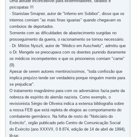
Uma atitude inconcebível para exterminadores, tarados e
psicopatas !!!
· Stanislaw Smajner, autor de "Inferno em Sobibor", disse que os
internos comiam "as mais finas iguarias" quando chegavam os
comboios de deportados.
Somente com as dificuldades de abastecimento surgidas no
prosseguimento da guerra, o racionamento se tornou necessário.
· Dr. Miklos Nyiszli, autor de "Médico em Auschwitz", admitiu que
o Dr. Mengele se preocupava com os doentes punindo duramente
os médicos incompetentes e que os prisioneiros comiam "carne"
(9).
Apesar de serem autores mentirosíssimos, "toda confissão que
implica prejuízo tende ser verdadeira porque ninguém mente para
se prejudicar".
O tratamento magnânimo para com os adversários fazia parte da
nobreza de espírito do alemão nazista. Como exemplo, o
revisionista Sérgio de Oliveira indica a extensa bibliografia sobre
a nossa FEB que está repleta de elogios ao comportamento do
combatente germânico. Na folha de rosto do "Noticiário do
Exército", orgão publicado pelo Centro de Comunicação Social
do Exército (ano XXXVII, 0 8.874, edição de 14 de abril de 1994),
lê-se: