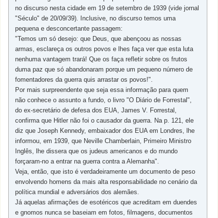
no discurso nesta cidade em 19 de setembro de 1939 (vide jornal
"Século" de 20/09/39). Inclusive, no discurso temos uma
pequena e desconcertante passagem:
"Temos um só desejo: que Deus, que abençoou as nossas
armas, esclareça os outros povos e lhes faça ver que esta luta
nenhuma vantagem trará! Que os faça refletir sobre os frutos
duma paz que só abandonaram porque um pequeno número de
fomentadores da guerra quis arrastar os povos!".
Por mais surpreendente que seja essa informação para quem
não conhece o assunto a fundo, o livro "O Diário de Forrestal",
do ex-secretário de defesa dos EUA, James V. Forrestal,
confirma que Hitler não foi o causador da guerra. Na p. 121, ele
diz que Joseph Kennedy, embaixador dos EUA em Londres, lhe
informou, em 1939, que Neville Chamberlain, Primeiro Ministro
Inglês, lhe dissera que os judeus americanos e do mundo
forçaram-no a entrar na guerra contra a Alemanha".
Veja, então, que isto é verdadeiramente um documento de peso
envolvendo homens da mais alta responsabilidade no cenário da
política mundial e adversários dos alemães.
Já aquelas afirmações de esotéricos que acreditam em duendes
e gnomos nunca se baseiam em fotos, filmagens, documentos