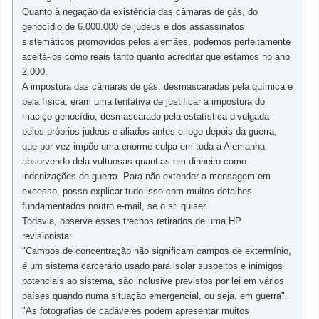
Quanto à negação da existência das câmaras de gás, do
genocídio de 6.000.000 de judeus e dos assassinatos
sistemáticos promovidos pelos alemães, podemos perfeitamente
aceitá-los como reais tanto quanto acreditar que estamos no ano
2.000.
A impostura das câmaras de gás, desmascaradas pela química e
pela física, eram uma tentativa de justificar a impostura do
maciço genocídio, desmascarado pela estatística divulgada
pelos próprios judeus e aliados antes e logo depois da guerra,
que por vez impõe uma enorme culpa em toda a Alemanha
absorvendo dela vultuosas quantias em dinheiro como
indenizações de guerra. Para não extender a mensagem em
excesso, posso explicar tudo isso com muitos detalhes
fundamentados noutro e-mail, se o sr. quiser.
Todavia, observe esses trechos retirados de uma HP
revisionista:
"Campos de concentração não significam campos de extermínio,
é um sistema carcerário usado para isolar suspeitos e inimigos
potenciais ao sistema, são inclusive previstos por lei em vários
países quando numa situação emergencial, ou seja, em guerra".
"As fotografias de cadáveres podem apresentar muitos