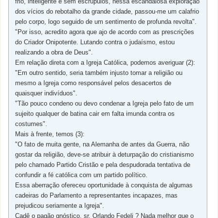
frio, inteligente e sem escrúpulos, nessa escandalosa exploração
dos vícios do rebotalho da grande cidade, passou-me um calafrio
pelo corpo, logo seguido de um sentimento de profunda revolta".
"Por isso, acredito agora que ajo de acordo com as prescrições
do Criador Onipotente. Lutando contra o judaísmo, estou
realizando a obra de Deus".
Em relação direta com a Igreja Católica, podemos averiguar (2):
"Em outro sentido, seria também injusto tomar a religião ou
mesmo a Igreja como responsável pelos desacertos de
quaisquer indivíduos".
"Tão pouco condeno ou devo condenar a Igreja pelo fato de um
sujeito qualquer de batina cair em falta imunda contra os
costumes".
Mais à frente, temos (3):
"O fato de muita gente, na Alemanha de antes da Guerra, não
gostar da religião, deve-se atribuir à deturpação do cristianismo
pelo chamado Partido Cristão e pela despudorada tentativa de
confundir a fé católica com um partido político.
Essa aberração ofereceu oportunidade à conquista de algumas
cadeiras do Parlamento a representantes incapazes, mas
prejudicou seriamente a Igreja".
Cadê o pagão gnóstico, sr. Orlando Fedeli ? Nada melhor que o