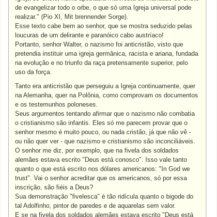
de evangelizar todo o orbe, o que só uma Igreja universal pode
realizar." (Pio XI, Mit brennender Sorge).
Esse texto cabe bem ao senhor, que se mostra seduzido pelas
loucuras de um delirante e paranóico cabo austríaco!
Portanto, senhor Walter, o nazismo foi anticristão, visto que
pretendia instituir uma igreja germânica, racista e ariana, fundada
na evolução e no triunfo da raça pretensamente superior, pelo
uso da força.
Tanto era anticristão que perseguiu a Igreja continuamente, quer
na Alemanha, quer na Polônia, como comprovam os documentos
e os testemunhos poloneses.
Seus argumentos tentando afirmar que o nazismo não combatia
o cristianismo são infantis. Eles só me parecem provar que o
senhor mesmo é muito pouco, ou nada cristão, já que não vê -
ou não quer ver - que nazismo e cristianismo são inconciliáveis.
O senhor me diz, por exemplo, que na fivela dos soldados
alemães estava escrito "Deus está conosco". Isso vale tanto
quanto o que está escrito nos dólares americanos: "In God we
trust". Vai o senhor acreditar que os americanos, só por essa
inscrição, são fiéis a Deus?
Sua demonstração "fivelesca" é tão ridícula quanto o bigode do
tal Adolfinho, pintor de paredes e de aquarelas sem valor.
E se na fivela dos soldados alemães estava escrito "Deus está