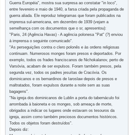
Guerra Européia", mostra sua surpresa ao constatar "in loco",
entre fevereiro e maio de 1940, a farsa criada pela propaganda de
guerra aliada. Ele reproduz telegramas que foram publicados na
imprensa sul-americana, em dezembro de 1939 (vejam a
semelhança com os documentos que o sr, apresentou):
"Paris, 24 (Agência Havas) - A agência polonesa "Pat" (?) enviou
à imprensa o seguinte comunicado".
"As perseguições contra o clero polonês e às ordens religiosas
continuam. Numerosos monges foram presos e deportados. Por
exemplo, todos os frades franciscanos de Nichokalanov, perto de
Varsóvia, acabam de ser expulsos. Foram também presos, pela
segunda vez, todos os padres jesuítas de Cracóvia. Os
dominicanos e os bernardinos de Iaroslaw depois de presos e
maltratados, foram expulsos durante a noite sem as suas
bagagens".
"Na igreja dos dominicanos de Lublin a porta do tabernáculo foi
arrombada à baioneta e os monges, sob ameaça de morte,
obrigados a indicar os lugares onde estavam os tesouros da
igreja, assim como também preciosos documentos históricos.
Todos os objetos foram destruídos".
Depois diz: