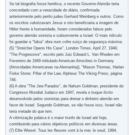
Se tal biografia fosse herética, o recente Governo Alemão teria
concordado com a veracidade do diário, confirmada
anteriormente pelo perito judeu Gerhard Weinberg e outros. Como
os escritos valorizavam Jesus e isto beneficiaria a imagem de
Hitler frente à humanidade, foram considerados falsos pelo
governo alemão sionista e subserviente a Israel. O mais ridículo
foi guardar a "falsa" obra num cofre suíço de segurança máxima.
(5) "Streicher Opens His Case", London Times, April 27. 1946;
"The Progressive", escrito pelo Juiz Edward L. Van Rhoden em
Fevereiro de 1949 intitulado American Atrocities in Germany
(Atrocidades Americanas na Alemanha)); "Mason Thomas, Harlan
Fiske Stone: Pillar of the Law, Alpheus The Viking Press, página
746.
(6) A obra "The Jew Paradox", de Nahum Goldman, presidente do
Congresso Mundial Judaico em 1947, revela o truque ilícito
desenvolvido pelos sionistas para drenar o dinheiro alemão em
favor de Israel. Segundo Goldman, se não fosse isso, Israel não
teria metade do que tem.
A vitimização judaica é o maior trunfo de Israel até hoje,
contribuindo para vários objetivos políticos em diversas áreas.
(7) Ellie Wiesel. Tous les fleuves vont à la mer, le seuil, 1994,