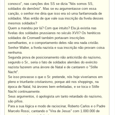
conosco", nas canções dos SS se dizia "Nós somos SS,
soldados do demônio". Mas se eu argumentasse com essa
canção, o senhor me diria que isso era só uma fanfarronada de
soldados. Mas então de que vale sua inscrição da fivela desses
mesmos soldados?
Quem a mandou por lá? Com que intuito? Ela já existia nas
fivelas dos soldados prussianos no século XVII? Os heréticos
soldados de Cromwell também portavam inscrições
semelhantes, e o comportamento deles não era nada cristão.
Senhor Walter, a fivela nazista e sua inscrição não provam coisa
nenhuma.
Segunda prova de posicionamento não anticristão do nazismo,
segundo o Sr., seria o fato de soldados alemães do exército
nazista fazerem uma árvore de Natal e de cantarem o "Stille
Nacht".
Se isso provasse o que o Sr. pretende, nós hoje viveríamos em
pleno e triunfante cristianismo, porque até nos shoppings, na
época de Natal, há árvores bem enfeitadas, e se toca o Stille
Nacht continuamente.
Seus argumentos, ó apologista um tanto retardado do nazismo,
são pífios.
Para a sua lógica e modo de raciocinar, Roberto Carlos e o Padre
Marcelo Rossi, cantando o "Vira de Jesus" com 1.000.000 de