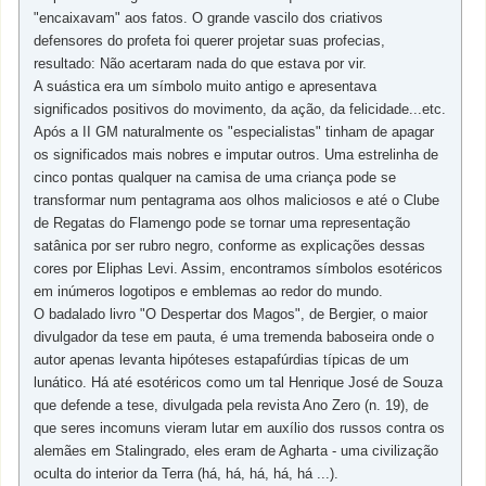
"encaixavam" aos fatos. O grande vascilo dos criativos
defensores do profeta foi querer projetar suas profecias,
resultado: Não acertaram nada do que estava por vir.
A suástica era um símbolo muito antigo e apresentava
significados positivos do movimento, da ação, da felicidade...etc.
Após a II GM naturalmente os "especialistas" tinham de apagar
os significados mais nobres e imputar outros. Uma estrelinha de
cinco pontas qualquer na camisa de uma criança pode se
transformar num pentagrama aos olhos maliciosos e até o Clube
de Regatas do Flamengo pode se tornar uma representação
satânica por ser rubro negro, conforme as explicações dessas
cores por Eliphas Levi. Assim, encontramos símbolos esotéricos
em inúmeros logotipos e emblemas ao redor do mundo.
O badalado livro "O Despertar dos Magos", de Bergier, o maior
divulgador da tese em pauta, é uma tremenda baboseira onde o
autor apenas levanta hipóteses estapafúrdias típicas de um
lunático. Há até esotéricos como um tal Henrique José de Souza
que defende a tese, divulgada pela revista Ano Zero (n. 19), de
que seres incomuns vieram lutar em auxílio dos russos contra os
alemães em Stalingrado, eles eram de Agharta - uma civilização
oculta do interior da Terra (há, há, há, há, há ...).