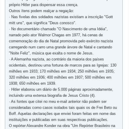
próprio Hitler para dispensar essa crença.
Outros ítens podem realçar a negação:
· Nas fivelas dos soldados nazistas existiam a inscrição "Gott
mitt uns", que significa "Deus conosco".
· No documentário chamado "O Nascimento de uma Idéia",
narrado pelo ator Walmor Chagas em 1977, há cenas de
comemoração do dia de Natal promovida pelo exército nazista
carregando num carro uma grande árvore de Natal e cantando
"Noite Feliz", música que exalta o nome de Jesus.
· A Alemanha nazista, ao contrário da maioria dos países
ocidentais, destinou uma fortuna de marcos para as Igrejas: 130
milhões em 1933; 170 milhões em 1934; 250 milhões em 1935;
320 milhões em 1936; 400 milhões em 1937; 500 milhões em
1938; 650 milhões em 1939.
· Hitler elaborou um diário de 5.000 páginas aproximadamente,
incluindo uma extensa biografia de Jesus Cristo (4).
· As fontes que citei no meu e-mail anterior não podem ser
consideradas como casos isolados tais quais os de Frei Beto ou
Boff. Aquelas declarações que enviei foram feitas em nome das
instituições e publicadas em suas respectivas publicações.
O repórter Alexandre Konder na obra "Um Repórter Brasileiro na