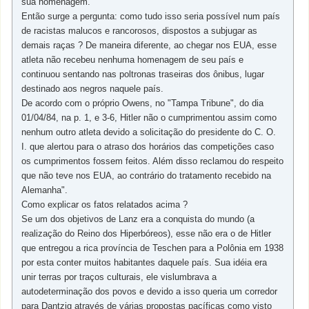
sua homenagem.
Então surge a pergunta: como tudo isso seria possível num país
de racistas malucos e rancorosos, dispostos a subjugar as
demais raças ? De maneira diferente, ao chegar nos EUA, esse
atleta não recebeu nenhuma homenagem de seu país e
continuou sentando nas poltronas traseiras dos ônibus, lugar
destinado aos negros naquele país.
De acordo com o próprio Owens, no "Tampa Tribune", do dia
01/04/84, na p. 1, e 3-6, Hitler não o cumprimentou assim como
nenhum outro atleta devido a solicitação do presidente do C. O.
I. que alertou para o atraso dos horários das competições caso
os cumprimentos fossem feitos. Além disso reclamou do respeito
que não teve nos EUA, ao contrário do tratamento recebido na
Alemanha".
Como explicar os fatos relatados acima ?
Se um dos objetivos de Lanz era a conquista do mundo (a
realização do Reino dos Hiperbóreos), esse não era o de Hitler
que entregou a rica província de Teschen para a Polônia em 1938
por esta conter muitos habitantes daquele país. Sua idéia era
unir terras por traços culturais, ele vislumbrava a
autodeterminação dos povos e devido a isso queria um corredor
para Dantzig através de várias propostas pacíficas como visto