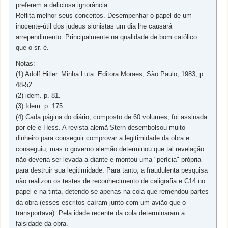
preferem a deliciosa ignorância.
Reflita melhor seus conceitos. Desempenhar o papel de um
inocente-útil dos judeus sionistas um dia lhe causará
arrependimento. Principalmente na qualidade de bom católico
que o sr. é.
Notas:
(1) Adolf Hitler. Minha Luta. Editora Moraes, São Paulo, 1983, p.
48-52.
(2) idem. p. 81.
(3) Idem. p. 175.
(4) Cada página do diário, composto de 60 volumes, foi assinada
por ele e Hess. A revista alemã Stern desembolsou muito
dinheiro para conseguir comprovar a legitimidade da obra e
conseguiu, mas o governo alemão determinou que tal revelação
não deveria ser levada a diante e montou uma "perícia" própria
para destruir sua legitimidade. Para tanto, a fraudulenta pesquisa
não realizou os testes de reconhecimento de caligrafia e C14 no
papel e na tinta, detendo-se apenas na cola que remendou partes
da obra (esses escritos caíram junto com um avião que o
transportava). Pela idade recente da cola determinaram a
falsidade da obra.