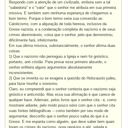
Respondo com a atenção de um civilizado, embora sem a tal
"sabedoria" e o "valor" que o senhor me atribuía em sua primeira
missiva. E também sem nenhuma esperança de chegarmos a
bom termo. Porque o bom termo seria sua conversão ao
Catolicismo, com a abjuração de toda heresia, inclusive da
Gnose nazista, e a condenação completa do nazismo e de seus
crimes abomináveis, coisa que o senhor, pelo que demonstrou,
dificilmente fará, infelizmente.
Em sua última missiva, substancialmente, o senhor afirma duas
coisas:
1) Que o nazismo não perseguiu a Igreja e nem foi gnóstico,
portanto, anti cristão. Para provar esse primeiro absurdo, o
senhor enfileira alguns argumentos absolutamente
inconsistentes.
2) Que se inventa ou se exagera a questão do Holocausto judeu,
para fazer triunfar o sionismo.
Claro, eu compreendi que o senhor contesta que o nazismo seja
gnóstico e anticristão. Mas essa sua afirmação é que carece de
qualquer base. Ademais, pelos livros que o senhor cita - e, como
mostrarei adiante, pelo modo pouco sério com que o senhor cita
suas fontes bibliográficas -- como também por seu modo de
argumentar, desconfio que o senhor pouco saiba do que é a
Gnose. E me espanta como alguém, que deve saber bem quais
foram os crimes do nazismo, ouse negá-los e até, velada e