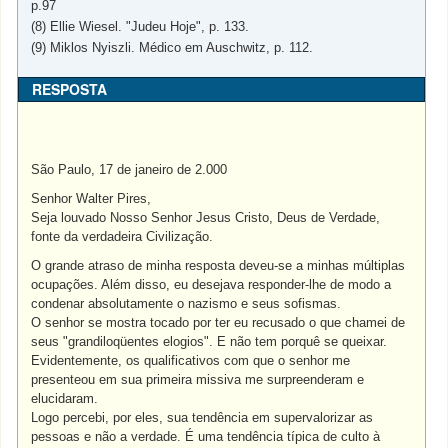
p.97
(8) Ellie Wiesel. "Judeu Hoje", p. 133.
(9) Miklos Nyiszli. Médico em Auschwitz, p. 112.
RESPOSTA
São Paulo, 17 de janeiro de 2.000
Senhor Walter Pires,
Seja louvado Nosso Senhor Jesus Cristo, Deus de Verdade,
fonte da verdadeira Civilização.
O grande atraso de minha resposta deveu-se a minhas múltiplas
ocupações. Além disso, eu desejava responder-lhe de modo a
condenar absolutamente o nazismo e seus sofismas.
O senhor se mostra tocado por ter eu recusado o que chamei de
seus "grandiloqüentes elogios". E não tem porquê se queixar.
Evidentemente, os qualificativos com que o senhor me
presenteou em sua primeira missiva me surpreenderam e
elucidaram.
Logo percebi, por eles, sua tendência em supervalorizar as
pessoas e não a verdade. É uma tendência típica de culto à