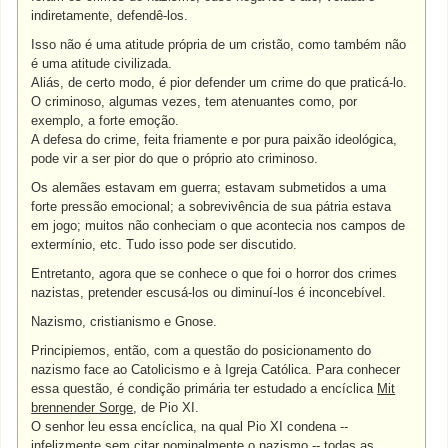
indiretamente, defendê-los.
Isso não é uma atitude própria de um cristão, como também não
é uma atitude civilizada.
Aliás, de certo modo, é pior defender um crime do que praticá-lo.
O criminoso, algumas vezes, tem atenuantes como, por
exemplo, a forte emoção.
A defesa do crime, feita friamente e por pura paixão ideológica,
pode vir a ser pior do que o próprio ato criminoso.
Os alemães estavam em guerra; estavam submetidos a uma
forte pressão emocional; a sobrevivência de sua pátria estava
em jogo; muitos não conheciam o que acontecia nos campos de
extermínio, etc. Tudo isso pode ser discutido.
Entretanto, agora que se conhece o que foi o horror dos crimes
nazistas, pretender escusá-los ou diminuí-los é inconcebível.
Nazismo, cristianismo e Gnose.
Principiemos, então, com a questão do posicionamento do
nazismo face ao Catolicismo e à Igreja Católica. Para conhecer
essa questão, é condição primária ter estudado a encíclica
Mit
brennender Sorge
, de Pio XI.
O senhor leu essa encíclica, na qual Pio XI condena --
infelizmente sem citar nominalmente o nazismo -- todas as