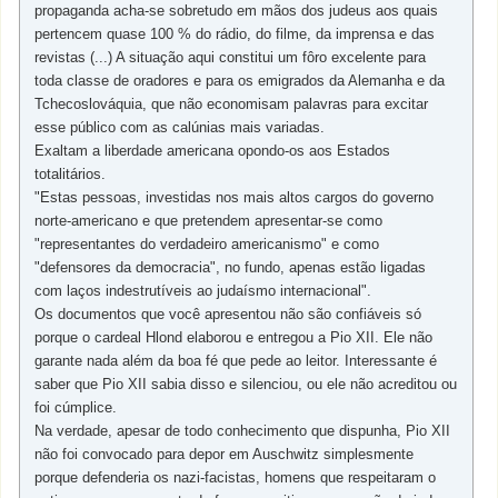
propaganda acha-se sobretudo em mãos dos judeus aos quais
pertencem quase 100 % do rádio, do filme, da imprensa e das
revistas (...) A situação aqui constitui um fôro excelente para
toda classe de oradores e para os emigrados da Alemanha e da
Tchecoslováquia, que não economisam palavras para excitar
esse público com as calúnias mais variadas.
Exaltam a liberdade americana opondo-os aos Estados
totalitários.
"Estas pessoas, investidas nos mais altos cargos do governo
norte-americano e que pretendem apresentar-se como
"representantes do verdadeiro americanismo" e como
"defensores da democracia", no fundo, apenas estão ligadas
com laços indestrutíveis ao judaísmo internacional".
Os documentos que você apresentou não são confiáveis só
porque o cardeal Hlond elaborou e entregou a Pio XII. Ele não
garante nada além da boa fé que pede ao leitor. Interessante é
saber que Pio XII sabia disso e silenciou, ou ele não acreditou ou
foi cúmplice.
Na verdade, apesar de todo conhecimento que dispunha, Pio XII
não foi convocado para depor em Auschwitz simplesmente
porque defenderia os nazi-facistas, homens que respeitaram o