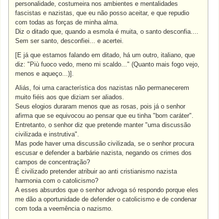
personalidade, costumeira nos ambientes e mentalidades
fascistas e nazistas, que eu não posso aceitar, e que repudio
com todas as forças de minha alma.
Diz o ditado que, quando a esmola é muita, o santo desconfia....
Sem ser santo, desconfiei... e acertei.
[E já que estamos falando em ditado, há um outro, italiano, que
diz: "Più fuoco vedo, meno mi scaldo..." (Quanto mais fogo vejo,
menos e aqueço...)].
Aliás, foi uma característica dos nazistas não permanecerem
muito fiéis aos que diziam ser aliados.
Seus elogios duraram menos que as rosas, pois já o senhor
afirma que se equivocou ao pensar que eu tinha "bom caráter".
Entretanto, o senhor diz que pretende manter "uma discussão
civilizada e instrutiva".
Mas pode haver uma discussão civilizada, se o senhor procura
escusar e defender a barbárie nazista, negando os crimes dos
campos de concentração?
É civilizado pretender atribuir ao anti cristianismo nazista
harmonia com o catolicismo?
A esses absurdos que o senhor advoga só respondo porque eles
me dão a oportunidade de defender o catolicismo e de condenar
com toda a veemência o nazismo.