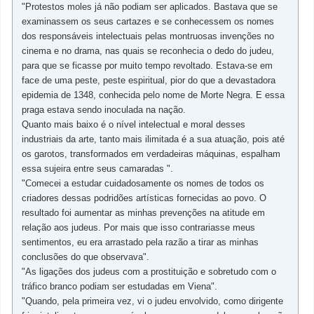
"Protestos moles já não podiam ser aplicados. Bastava que se
examinassem os seus cartazes e se conhecessem os nomes
dos responsáveis intelectuais pelas montruosas invenções no
cinema e no drama, nas quais se reconhecia o dedo do judeu,
para que se ficasse por muito tempo revoltado. Estava-se em
face de uma peste, peste espiritual, pior do que a devastadora
epidemia de 1348, conhecida pelo nome de Morte Negra. E essa
praga estava sendo inoculada na nação.
Quanto mais baixo é o nível intelectual e moral desses
industriais da arte, tanto mais ilimitada é a sua atuação, pois até
os garotos, transformados em verdadeiras máquinas, espalham
essa sujeira entre seus camaradas ".
"Comecei a estudar cuidadosamente os nomes de todos os
criadores dessas podridões artísticas fornecidas ao povo. O
resultado foi aumentar as minhas prevenções na atitude em
relação aos judeus. Por mais que isso contrariasse meus
sentimentos, eu era arrastado pela razão a tirar as minhas
conclusões do que observava".
"As ligações dos judeus com a prostituição e sobretudo com o
tráfico branco podiam ser estudadas em Viena".
"Quando, pela primeira vez, vi o judeu envolvido, como dirigente