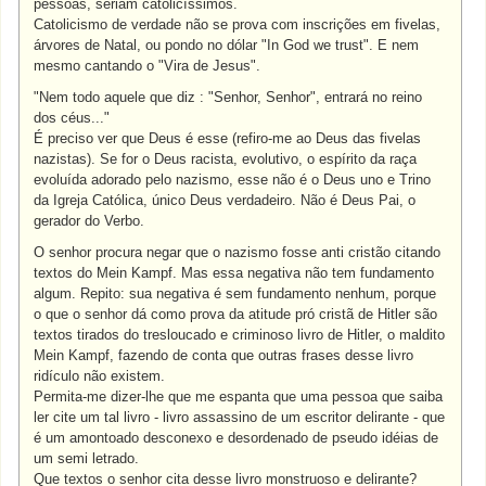
pessoas, seriam catolicíssimos.
Catolicismo de verdade não se prova com inscrições em fivelas,
árvores de Natal, ou pondo no dólar "In God we trust". E nem
mesmo cantando o "Vira de Jesus".
"Nem todo aquele que diz : "Senhor, Senhor", entrará no reino
dos céus..."
É preciso ver que Deus é esse (refiro-me ao Deus das fivelas
nazistas). Se for o Deus racista, evolutivo, o espírito da raça
evoluída adorado pelo nazismo, esse não é o Deus uno e Trino
da Igreja Católica, único Deus verdadeiro. Não é Deus Pai, o
gerador do Verbo.
O senhor procura negar que o nazismo fosse anti cristão citando
textos do Mein Kampf. Mas essa negativa não tem fundamento
algum. Repito: sua negativa é sem fundamento nenhum, porque
o que o senhor dá como prova da atitude pró cristã de Hitler são
textos tirados do tresloucado e criminoso livro de Hitler, o maldito
Mein Kampf, fazendo de conta que outras frases desse livro
ridículo não existem.
Permita-me dizer-lhe que me espanta que uma pessoa que saiba
ler cite um tal livro - livro assassino de um escritor delirante - que
é um amontoado desconexo e desordenado de pseudo idéias de
um semi letrado.
Que textos o senhor cita desse livro monstruoso e delirante?