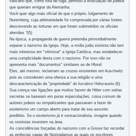
vaticano que, como rota de fuga, permitiu a evacuação de judeus
que queriam emigrar da Alemanha.
Você quer algo mais oficial do que o próprio Julgamento de
Nuremberg, cuja arbitrariedade foi comprovada por várias fontes
descrevendo as torturas em que foram submetidos os oficiais
alemães ?(5)
Na época, a propaganda de guerra pretendia primordialmente
separar o nazismo da Igreja. Hoje, a mídia judia sionista não tem
mais interesse em "vitimizar" a Igreja Católica, mas estabelecer
uma cumplicidade desta com o nazismo. Por isso não se
apresenta mais "documentos" similares ao de Hlond.
Eles, até mesmo, reclamam as cruzes existentes em Auschwitz
pois as consideram uma ofensa a sua religião e uma
descaracterização da "propriedade" do lucrativo Holocausto (6).
Sua crença nas ligações que muitos fazem de Hitler com seitas
secretas se baseiam em puras especulações, coisa comum de
autores judeus ou simpatizantes que passaram a fazer do
esoterismo um campo aberto para tratar de seu assunto
predileto. Se o esoterismo já é sensacionalista, imagine quando
os sionistas investem na área.
As coincidências forçadas do nazismo com a Gnose faz recordar
as profecias vagas de Nostradamus as quais os escritores