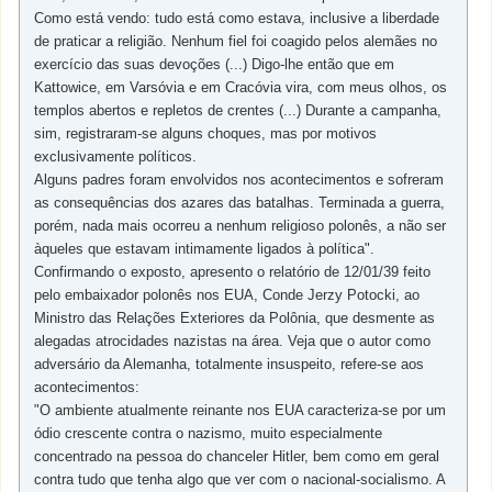
Como está vendo: tudo está como estava, inclusive a liberdade
de praticar a religião. Nenhum fiel foi coagido pelos alemães no
exercício das suas devoções (...) Digo-lhe então que em
Kattowice, em Varsóvia e em Cracóvia vira, com meus olhos, os
templos abertos e repletos de crentes (...) Durante a campanha,
sim, registraram-se alguns choques, mas por motivos
exclusivamente políticos.
Alguns padres foram envolvidos nos acontecimentos e sofreram
as consequências dos azares das batalhas. Terminada a guerra,
porém, nada mais ocorreu a nenhum religioso polonês, a não ser
àqueles que estavam intimamente ligados à política".
Confirmando o exposto, apresento o relatório de 12/01/39 feito
pelo embaixador polonês nos EUA, Conde Jerzy Potocki, ao
Ministro das Relações Exteriores da Polônia, que desmente as
alegadas atrocidades nazistas na área. Veja que o autor como
adversário da Alemanha, totalmente insuspeito, refere-se aos
acontecimentos:
"O ambiente atualmente reinante nos EUA caracteriza-se por um
ódio crescente contra o nazismo, muito especialmente
concentrado na pessoa do chanceler Hitler, bem como em geral
contra tudo que tenha algo que ver com o nacional-socialismo. A