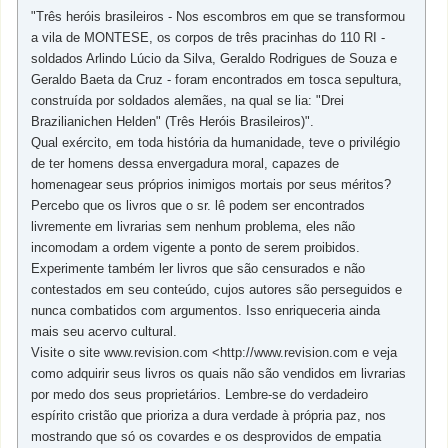
"Três heróis brasileiros - Nos escombros em que se transformou
a vila de MONTESE, os corpos de três pracinhas do 110 RI -
soldados Arlindo Lúcio da Silva, Geraldo Rodrigues de Souza e
Geraldo Baeta da Cruz - foram encontrados em tosca sepultura,
construída por soldados alemães, na qual se lia: "Drei
Brazilianichen Helden" (Três Heróis Brasileiros)".
Qual exército, em toda história da humanidade, teve o privilégio
de ter homens dessa envergadura moral, capazes de
homenagear seus próprios inimigos mortais por seus méritos?
Percebo que os livros que o sr. lê podem ser encontrados
livremente em livrarias sem nenhum problema, eles não
incomodam a ordem vigente a ponto de serem proibidos.
Experimente também ler livros que são censurados e não
contestados em seu conteúdo, cujos autores são perseguidos e
nunca combatidos com argumentos. Isso enriqueceria ainda
mais seu acervo cultural.
Visite o site www.revision.com <http://www.revision.com e veja
como adquirir seus livros os quais não são vendidos em livrarias
por medo dos seus proprietários. Lembre-se do verdadeiro
espírito cristão que prioriza a dura verdade à própria paz, nos
mostrando que só os covardes e os desprovidos de empatia