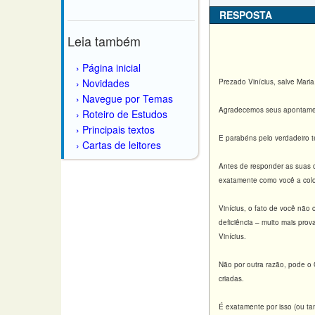
RESPOSTA
Leia também
Página inicial
Novidades
Prezado Vinícius, salve Maria
Navegue por Temas
Agradecemos seus apontamen
Roteiro de Estudos
Principais textos
E parabéns pelo verdadeiro t
Cartas de leitores
Antes de responder as suas ob
exatamente como você a col
Vinícius, o fato de você não
deficiência – muito mais pro
Vinícius.
Não por outra razão, pode o 
criadas.
É exatamente por isso (ou ta