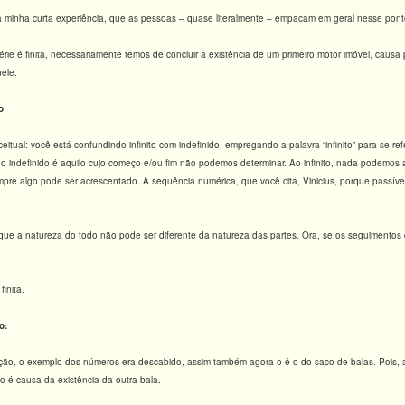
ela minha curta experiência, que as pessoas – quase literalmente – empacam em geral nesse ponto
érie é finita, necessariamente temos de concluir a existência de um primeiro motor imóvel, causa
nele.
o
tual: você está confundindo infinito com indefinido, empregando a palavra “infinito” para se refer
indefinido é aquilo cujo começo e/ou fim não podemos determinar. Ao infinito, nada podemos acres
empre algo pode ser acrescentado. A sequência numérica, que você cita, Vinicius, porque passíve
que a natureza do todo não pode ser diferente da natureza das partes. Ora, se os seguimentos 
inita.
o:
eção, o exemplo dos números era descabido, assim também agora o é o do saco de balas. Pois, 
 é causa da existência da outra bala.