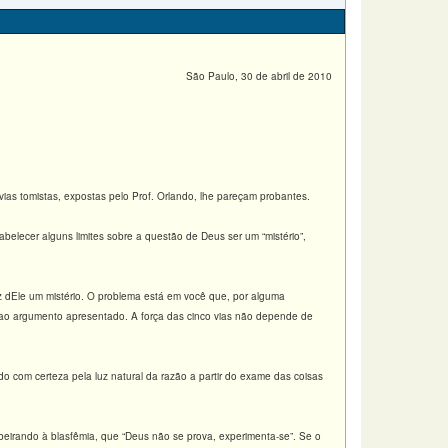
São Paulo, 30 de abril de 2010
vias tomistas, expostas pelo Prof. Orlando, lhe pareçam probantes.
abelecer alguns limites sobre a questão de Deus ser um “mistério”,
az dEle um mistério. O problema está em você que, por alguma
r ao argumento apresentado. A força das cinco vias não depende de
 com certeza pela luz natural da razão a partir do exame das coisas
beirando à blasfêmia, que “Deus não se prova, experimenta-se”. Se o