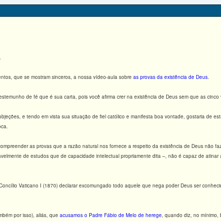
.
tos, que se mostram sinceros, a nossa vídeo-aula sobre
as provas da existência de Deus
.
estemunho de fé que é sua carta, pois você afirma crer na existência de Deus sem que as cinco 
jeções, e tendo em vista sua situação de fiel católico e manifesta boa vontade, gostaria de est
oca.
 compreender as provas que a razão natural nos fornece a respeito da existência de Deus não f
vavelmente de estudos que de capacidade intelectual propriamente dita –, não é capaz de atina
Concílio Vaticano I (1870) declarar excomungado todo aquele que nega poder Deus ser conhecido
mbém por isso), aliás, que
acusamos o Padre Fábio de Melo de herege
, quando diz, no mínimo, 