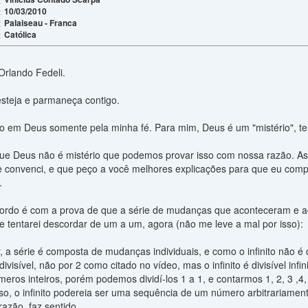
10/03/2010
:
Palaiseau - Franca
:
Católica
:
Orlando Fedeli.
esteja e parmaneça contigo.
to em Deus somente pela minha fé. Para mim, Deus é um "mistério", te
ue Deus não é mistério que podemos provar isso com nossa razão. Ass
convenci, e que peço a você melhores explicações para que eu compr
.
ordo é com a prova de que a série de mudanças que aconteceram e aco
e tentarei descordar de um a um, agora (não me leve a mal por isso):
 a série é composta de mudanças individuais, e como o infinito não é div
im divisível, não por 2 como citado no vídeo, mas o infinito é divisível
meros inteiros, porém podemos dividí-los 1 a 1, e contarmos 1, 2, 3 ,4, 
 caso, o infinito podereia ser uma sequência de um número arbitrariam
razão, faz sentido.