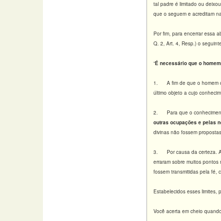
tal padre é limitado ou deixo
que o seguem e acreditam nas
Por fim, para encerrar essa a
Q. 2, Art. 4, Resp.) o seguint
“
É necessário que o homem 
1. A fim de que o homem ch
último objeto a cujo conhec
2. Para que o conhecimento
outras ocupações e pelas n
divinas não fossem propostas
3. Por causa da certeza. A 
erraram sobre muitos pontos 
fossem transmitidas pela fé,
Estabelecidos esses limites,
Você acerta em cheio quando 