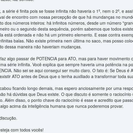
 a série é finita pois se fosse infinita não haveria o 1º, nem o 2º, e 
vai de encontro com nossa percepção de que há mundanças no mundo
o dos números inteiros: há infinitos números, desde um número "gran
meiro ou o segundo desta sequência, porém sabemos que todos existem
la está ordenada e não há um primeiro elemento. E esse contra exem
nfinitas balas. Não existe primeira nem última no saco, mas posso co
ndo dessa maneira não haveriam mudanças.
faz algo passar de POTENCIA para ATO, mas para haver movimento o 
 uma série infinita. Você explica que sempre haveria uma potência na 
IA. Não sei se aqui consegui ser muito claro. O fato é: Se Deus é 
existir ATO antes de Deus que o tenha auxiliado a transformar toda
 acabou ficando longo demais, mas espero anciosamente por uma respos
não há dúvidas que Deus existe. O que discuto é somente o raciocínio 
ão. Além disso, o ponto chave do raciocínio é esse e acredito que pas
 algo acima da inteligência humana que nunca poderemos provar.
discução.
esteja com todos vocês!