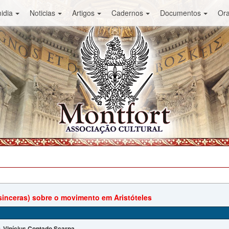
idia
Noticias
Artigos
Cadernos
Documentos
Or
sinceras) sobre o movimento em Aristóteles
Vinícius Contado Scarpa
: