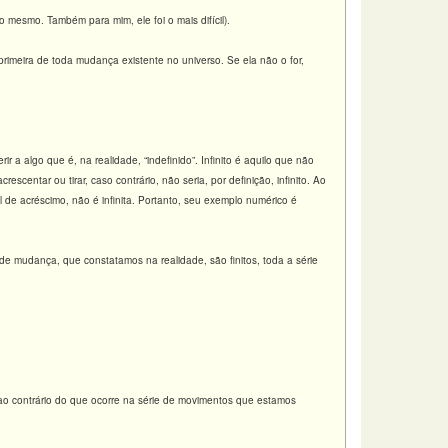
 mesmo. Também para mim, ele foi o mais difícil).
 primeira de toda mudança existente no universo. Se ela não o for,
ir a algo que é, na realidade, “indefinido”. Infinito é aquilo que não
centar ou tirar, caso contrário, não seria, por definição, infinito. Ao
l de acréscimo, não é infinita. Portanto, seu exemplo numérico é
de mudança, que constatamos na realidade, são finitos, toda a série
ao contrário do que ocorre na série de movimentos que
estamos