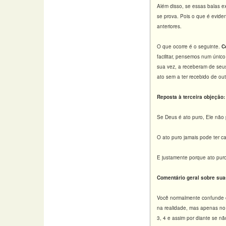
Além disso, se essas balas ex
se prova. Pois o que é evide
anteriores.
O que ocorre é o seguinte.
C
facilitar, pensemos num único
sua vez, a receberam de seus
ato sem a ter recebido de ou
Reposta à terceira objeção:
Se Deus é ato puro, Ele não 
O ato puro jamais pode ter c
E justamente porque ato puro,
Comentário geral sobre sua
Você normalmente confunde os 
na realidade, mas apenas no 
3, 4 e assim por diante se não