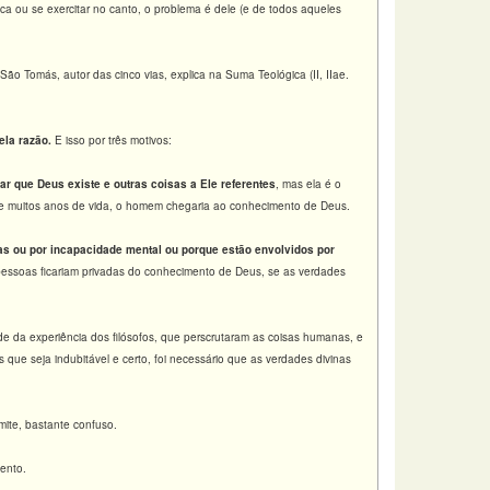
tica ou se exercitar no canto, o problema é dele (e de todos aqueles
São Tomás, autor das cinco vias, explica na Suma Teológica (II, IIae.
ela razão.
E isso por três motivos:
ar que Deus existe e outras coisas a Ele referentes
, mas ela é o
 de muitos anos de vida, o homem chegaria ao conhecimento de Deus.
s ou por incapacidade mental ou porque estão envolvidos por
pessoas ficariam privadas do conhecimento de Deus, se as verdades
 da experiência dos filósofos, que perscrutaram as coisas humanas, e
ue seja indubitável e certo, foi necessário que as verdades divinas
ite, bastante confuso.
ento.