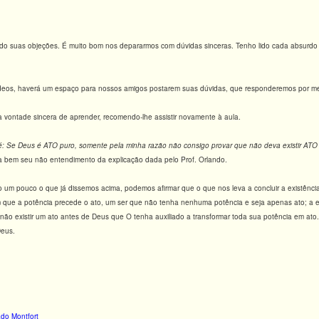
dido suas objeções. É muito bom nos depararmos com dúvidas sinceras. Tenho lido cada absurd
deos, haverá um espaço para nossos amigos postarem suas dúvidas, que responderemos por meio 
 vontade sincera de aprender, recomendo-lhe assistir novamente à aula.
 é: Se Deus é ATO puro, somente pela minha razão não consigo provar que não deva existir ATO 
 bem seu não entendimento da explicação dada pelo Prof. Orlando.
 um pouco o que já dissemos acima, podemos afirmar que o que nos leva a concluir a existência
m que a potência precede o ato, um ser que não tenha nenhuma potência e seja apenas ato; a 
ão existir um ato antes de Deus que O tenha auxiliado a transformar toda sua potência em ato.
Deus.
do Montfort