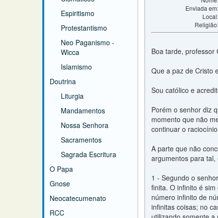
Enviada em
Espiritismo
Local
Religião
Protestantismo
Neo Paganismo -
Boa tarde, professor 
Wicca
Islamismo
Que a paz de Cristo 
Doutrina
Sou católico e acredi
Liturgia
Porém o senhor diz q
Mandamentos
momento que não me 
Nossa Senhora
continuar o raciocínio
Sacramentos
A parte que não conc
Sagrada Escritura
argumentos para tal, 
O Papa
1 - Segundo o senhor,
Gnose
finita. O infinito é s
número infinito de nú
Neocatecumenato
infinitas coisas; no
RCC
utilizando somente a 