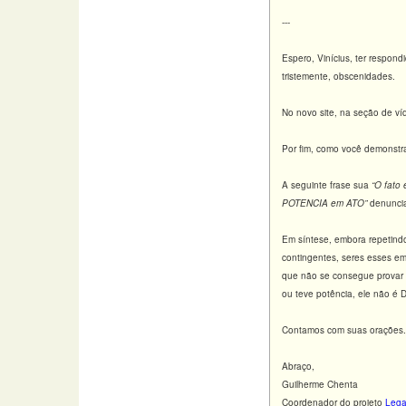
---
Espero, Vinícius, ter respon
tristemente, obscenidades.
No novo site, na seção de ví
Por fim, como você demonstra
A seguinte frase sua
“O fato
POTENCIA em ATO”
denuncia
Em síntese, embora repetindo
contingentes, seres esses e
que não se consegue provar n
ou teve potência, ele não é 
Contamos com suas orações.
Abraço,
Guilherme Chenta
Coordenador do projeto
Lega