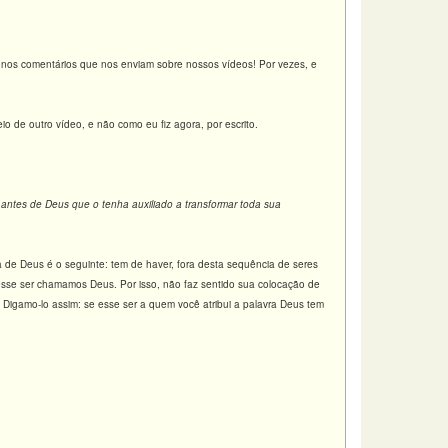
o nos comentários que nos enviam sobre nossos vídeos! Por vezes, e
de outro vídeo, e não como eu fiz agora, por escrito.
antes de Deus que o tenha auxiliado a transformar toda sua
 de Deus é o seguinte: tem de haver, fora desta sequência de seres
esse ser chamamos Deus. Por isso, não faz sentido sua colocação de
 Digamo-lo assim: se esse ser a quem você atribui a palavra Deus tem