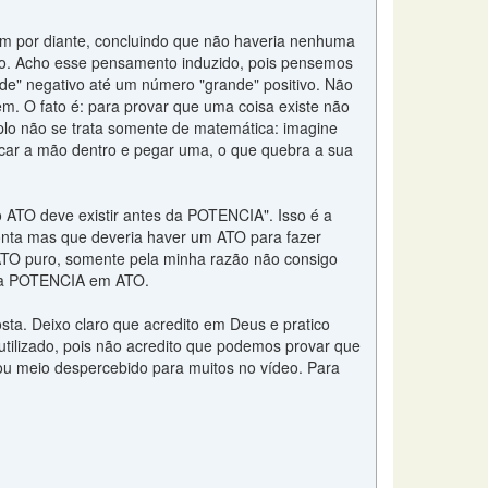
assim por diante, concluindo que não haveria nenhuma
. Acho esse pensamento induzido, pois pensemos
de" negativo até um número "grande" positivo. Não
. O fato é: para provar que uma coisa existe não
plo não se trata somente de matemática: imagine
locar a mão dentro e pegar uma, o que quebra a sua
ATO deve existir antes da POTENCIA". Isso é a
ponta mas que deveria haver um ATO para fazer
ATO puro, somente pela minha razão não consigo
 sua POTENCIA em ATO.
ta. Deixo claro que acredito em Deus e pratico
utilizado, pois não acredito que podemos provar que
sou meio despercebido para muitos no vídeo. Para