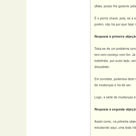
(Aliás, posso lhe garantir, p
É o ponto chave, pois, se a s
porém, não há por que falar 
Resposta à primeira objeçã
Trata-se de um problema concei
tem nem começo nem fim. Já o 
indefinido, por outro lado, s
descabido.
Em contrário, podemos dizer 
de mudanças o há de ser.
Logo, a série de mudanças é f
Resposta à segunda objeçã
Assim como, na primeira obj
estudando aqui, uma bala não