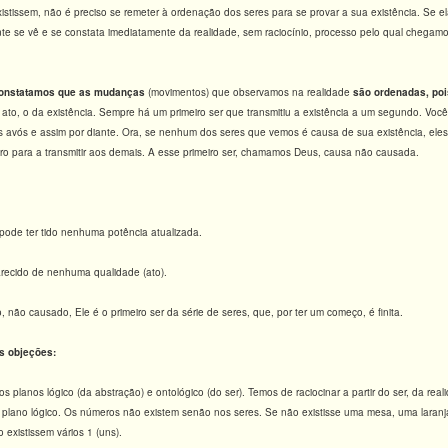
istissem, não é preciso se remeter à ordenação dos seres para se provar a sua existência. Se elas
nte se vê e se constata imediatamente da realidade, sem raciocínio, processo pelo qual chegam
onstatamos que as mudanças
(movimentos) que observamos na realidade
são ordenadas, po
 ato, o da existência. Sempre há um primeiro ser que transmitiu a existência a um segundo. Você,
 avós e assim por diante. Ora, se nenhum dos seres que vemos é causa de sua existência, eles
tro para a transmitir aos demais. A esse primeiro ser, chamamos Deus, causa não causada.
pode ter tido nenhuma potência atualizada.
arecido de nenhuma qualidade (ato).
 não causado, Ele é o primeiro ser da série de seres, que, por ter um começo, é finita.
s objeções:
planos lógico (da abstração) e ontológico (do ser). Temos de raciocinar a partir do ser, da rea
plano lógico. Os números não existem senão nos seres. Se não existisse uma mesa, uma laranja
 existissem vários 1 (uns).