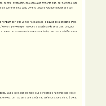
, de fato, existissem, isso seria algo evidente que, por definição, não
os ao conhecimento certo de uma terceira verdade a partir de duas
is nenhum ser
, que vemos na realidade,
é causa de si mesmo
. Para
 Vinicius, por exemplo, recebeu a existência de seus pais, que, por
 a devem necessariamente a um ser anterior, que tem a existência em
lidade. Saiba você, por exemplo, que o indefinido numérico não existe
, um ovo, um não-sei-o-que-lá nós não teríamos a ideia de 1. E de 2,