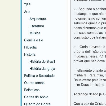
TFP
2 - Segundo o senhor,
Arte
mudança, o que não 
novamente no conjunt
Arquitetura
sabemos qual é o pri
Literatura
basta dizermos que e
um saco com balas, i
Música
conclusão que trata
Ciência e Fé
3 - "Cada movimento 
Filosofia
própria definição de
História
mudança nessa POTENC
provar que não deva 
História do Brasil
História da Igreja
Infelizmente o texto
minha fé. Para mim, 
Política e Sociedade
Deus existe pela raz
Outros temas
mim Deus é mistério,
Polêmicas
Agradeço desde já a 
Cartas de Apoio
Que a paz de Cristo 
Quadro de Honra