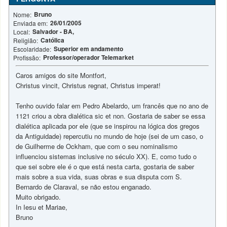
Bruno
Nome:
26/01/2005
Enviada em:
Salvador - BA,
Local:
Católica
Religião:
Superior em andamento
Escolaridade:
Professor/operador Telemarket
Profissão:
Caros amigos do site Montfort,
Christus vincit, Christus regnat, Christus imperat!
Tenho ouvido falar em Pedro Abelardo, um francês que no ano de
1121 criou a obra dialética sic et non. Gostaria de saber se essa
dialética aplicada por ele (que se inspirou na lógica dos gregos
da Antiguidade) repercutiu no mundo de hoje (sei de um caso, o
de Guilherme de Ockham, que com o seu nominalismo
influenciou sistemas inclusive no século XX). E, como tudo o
que sei sobre ele é o que está nesta carta, gostaria de saber
mais sobre a sua vida, suas obras e sua disputa com S.
Bernardo de Claraval, se não estou enganado.
Muito obrigado.
In Iesu et Mariae,
Bruno