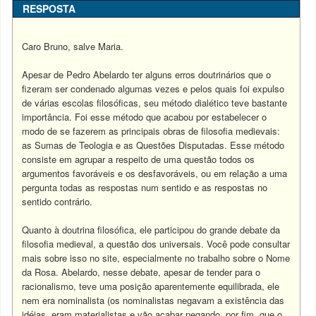
RESPOSTA
Caro Bruno, salve Maria.
Apesar de Pedro Abelardo ter alguns erros doutrinários que o
fizeram ser condenado algumas vezes e pelos quais foi expulso
de várias escolas filosóficas, seu método dialético teve bastante
importância. Foi esse método que acabou por estabelecer o
modo de se fazerem as principais obras de filosofia medievais:
as Sumas de Teologia e as Questões Disputadas. Esse método
consiste em agrupar a respeito de uma questão todos os
argumentos favoráveis e os desfavoráveis, ou em relação a uma
pergunta todas as respostas num sentido e as respostas no
sentido contrário.
Quanto à doutrina filosófica, ele participou do grande debate da
filosofia medieval, a questão dos universais. Você pode consultar
mais sobre isso no site, especialmente no trabalho sobre o Nome
da Rosa. Abelardo, nesse debate, apesar de tender para o
racionalismo, teve uma posição aparentemente equilibrada, ele
nem era nominalista (os nominalistas negavam a existência das
idéias, eram materialistas e vão acabar negando, por fim, que o