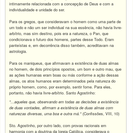
intimamente relacionada com a concepção de Deus e com a
individualidade e unidade do ser.
Para os gregos, que consideravam o homem como uma parte de
um todo e não um ser individual na sua essência, não havia livre-
arbítrio, mas sim destino, pois era a natureza, o Pan, que
condicionava o futuro dos homens, partes desse Todo. Eram
panteístas e, em decorrência disso também, acreditavam na
astrologia.
Para os maniqueus, que afirmavam a existência de duas almas
no homem, de dois princípios opostos, um bom e outro mau, que
as ações humanas eram boas ou más conforme a ação dessas
almas, os atos humanos eram determinados pela natureza do
próprio homem, como, por exemplo, sentir fome. Para eles,
portanto, não havia livre-arbítrio. Santo Agostinho:
"...aqueles que, observando em todas as decisões a existência
de duas vontades, afirmam a existência de duas almas com
naturezas diversas, uma boa e outra má."
(Confissões, VIII, 10)
Sto. Agostinho, por outro lado, com provas racionais em
harmonia com a doutrina da Igreja Católica, considerava o