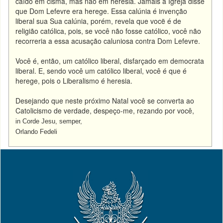
caído em cisma, mas não em heresia. Jamais a Igreja disse
que Dom Lefevre era herege. Essa calúnia é invenção
liberal sua Sua calúnia, porém, revela que vocë é de
religião católica, pois, se você não fosse católico, você não
recorreria a essa acusação caluniosa contra Dom Lefevre.
Você é, então, um católico liberal, disfarçado em democrata
liberal. E, sendo você um católico liberal, você é que é
herege, pois o Liberalismo é heresia.
Desejando que neste próximo Natal você se converta ao
Catolicismo de verdade, despeço-me, rezando por você,
in Corde Jesu, semper,
Orlando Fedeli