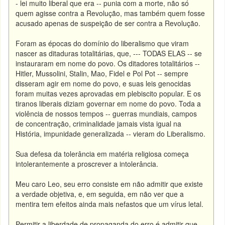
- lei muito liberal que era -- punia com a morte, não só
quem agisse contra a Revolução, mas também quem fosse
acusado apenas de suspeição de ser contra a Revolução.
Foram as épocas do domínio do liberalismo que viram
nascer as ditaduras totalitárias, que, --- TODAS ELAS -- se
instauraram em nome do povo. Os ditadores totalitários --
Hitler, Mussolini, Stalin, Mao, Fidel e Pol Pot -- sempre
disseram agir em nome do povo, e suas leis genocidas
foram muitas vezes aprovadas em plebiscito popular. E os
tiranos liberais diziam governar em nome do povo. Toda a
violência de nossos tempos -- guerras mundiais, campos
de concentração, criminalidade jamais vista igual na
História, impunidade generalizada -- vieram do Liberalismo.
Sua defesa da tolerância em matéria religiosa começa
intolerantemente a proscrever a intolerância.
Meu caro Leo, seu erro consiste em não admitir que existe
a verdade objetiva, e, em seguida, em não ver que a
mentira tem efeitos ainda mais nefastos que um vírus letal.
Permitir a liberdade de propaganda do erro é admitir que,