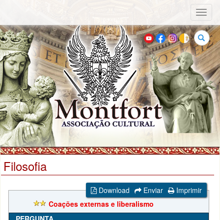
Toggl
naviga
Buscar
Filosofia
Download
Enviar
Imprimir
Coações externas e liberalismo
PERGUNTA