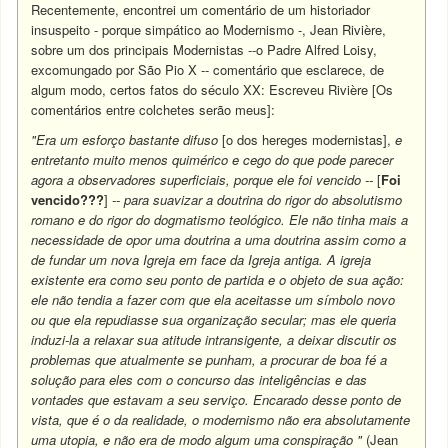
Recentemente, encontrei um comentário de um historiador
insuspeito - porque simpático ao Modernismo -, Jean Rivière,
sobre um dos principais Modernistas --o Padre Alfred Loisy,
excomungado por São Pio X -- comentário que esclarece, de
algum modo, certos fatos do século XX: Escreveu Rivière [Os
comentários entre colchetes serão meus]:
"Era um esforço bastante difuso
[o dos hereges modernistas],
e
entretanto muito menos quimérico e cego do que pode parecer
agora a observadores superficiais, porque ele foi vencido --
[
Foi
vencido???
]
-- para suavizar a doutrina do rigor do absolutismo
romano e do rigor do dogmatismo teológico. Ele não tinha mais a
necessidade de opor uma doutrina a uma doutrina assim como a
de fundar um nova Igreja em face da Igreja antiga. A igreja
existente era como seu ponto de partida e o objeto de sua ação:
ele não tendia a fazer com que ela aceitasse um símbolo novo
ou que ela repudiasse sua organização secular; mas ele queria
induzi-la a relaxar sua atitude intransigente, a deixar discutir os
problemas que atualmente se punham, a procurar de boa fé a
solução para eles com o concurso das inteligências e das
vontades que estavam a seu serviço. Encarado desse ponto de
vista, que é o da realidade, o modernismo não era absolutamente
uma utopia, e não era de modo algum uma conspiração "
(Jean