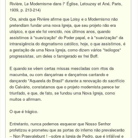
Rivière, Le Modernisme dans l" Église, Letouzey et Ané, Paris,
1939, p. 213-214)
Ora, ainda que Rivière afirme que Loisy e o Modernismo não
pretendiam fundar uma nova Igreja, que seu projeto não era
utópico, e que ele foi vencido, nos últimos anos, quando
assistimos à "suavização" do Poder papal, e à "suavização" da
intransigência do dogmatismo católico, hoje, o que assistimos, é
a gestação de uma Nova Igreja, como dizem vários "teólogos"
progressistas, um deles o famigerado ex frei Boff.
E quando se vêem certas missas mescladas com ritos da
macumba, ou com dançarinas e dançarinos cantando e
dançando "Aquarela do Brasil" durante a renovação do sacrifício
do Calvário, constatamos que o projeto modernista parece ter
triunfado, e que, de fato, se fundou uma Nova Igreja, como
muitos o afirmam.
O que é trágico.
Entretanto, nunca podemos esquecer que Nosso Senhor
profetizou e prometeu que as portas do inferno não prevalecerão
-- Non Praevalebunt ! --sobre a Igreja de Pedro, que é infálível e