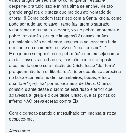
vários artigos de seu site foi como que um estalo e
despertei pra tudo isso e minha alma se encheu de tão
grande angústia e tristeza que me deu até vontade de
chorar!!!! Como podem fazer isso com a Santa Igreja, como
pode ser tudo tão relativo, "tanto faz, tirem o sagrado,
valorizemos o humano, o pobre, viva o pobre, adoremos o
pobre, revolução, pra que imagens?? nossos irmãos
protestantes irão se ofender, ecumenismo, esconda tudo
em nome do ecumenismo...viva o "ecumenismo"..."
E enquanto se aproxima do pobre (não que eu seja contra
ajudar nossos semelhantes, mas não como é proposto
atualmente como se a missão de Cristo fosse "dar terra"
pra quem não tem e "libertá-los"...)e enquanto se aproxima
no falso ecumenismo de macumbeiros, budas, e tudo
quanto é "igrejinha" por aí, se afasta de Deus. O único
consolo diante desse quadro de escuridão e terror que
atravessa a Igreja é o que disse Cristo, que as portas do
inferno NÃO prevalecerão contra Ela.
Com o coração partido e mergulhado em imensa tristeza,
despeço-me.
Alessandro.