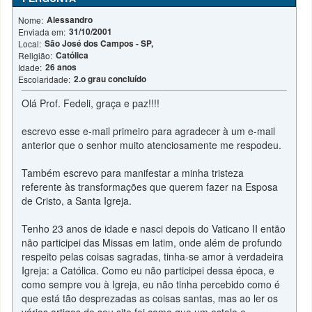
Alessandro
Nome:
31/10/2001
Enviada em:
São José dos Campos - SP,
Local:
Católica
Religião:
26 anos
Idade:
2.o grau concluído
Escolaridade:
Olá Prof. Fedeli, graça e paz!!!!
escrevo esse e-mail primeiro para agradecer à um e-mail
anterior que o senhor muito atenciosamente me respodeu.
Também escrevo para manifestar a minha tristeza
referente às transformações que querem fazer na Esposa
de Cristo, a Santa Igreja.
Tenho 23 anos de idade e nasci depois do Vaticano II então
não participei das Missas em latim, onde além de profundo
respeito pelas coisas sagradas, tinha-se amor à verdadeira
Igreja: a Católica. Como eu não participei dessa época, e
como sempre vou à Igreja, eu não tinha percebido como é
que está tão desprezadas as coisas santas, mas ao ler os