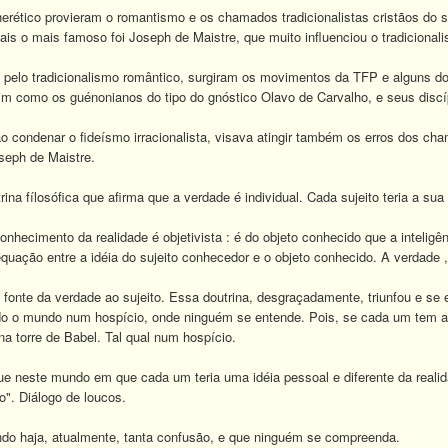
erético provieram o romantismo e os chamados tradicionalistas cristãos do sé
uais o mais famoso foi Joseph de Maistre, que muito influenciou o tradiciona
s pelo tradicionalismo romântico, surgiram os movimentos da TFP e alguns dos
ssim como os guénonianos do tipo do gnóstico Olavo de Carvalho, e seus discí
ao condenar o fideísmo irracionalista, visava atingir também os erros dos c
seph de Maistre.
ina fílosófica que afirma que a verdade é individual. Cada sujeito teria a sua 
conhecimento da realidade é objetivista : é do objeto conhecido que a inteligên
uação entre a idéia do sujeito conhecedor e o objeto conhecido. A verdade , 
a fonte da verdade ao sujeito. Essa doutrina, desgraçadamente, triunfou e s
o o mundo num hospício, onde ninguém se entende. Pois, se cada um tem a s
na torre de Babel. Tal qual num hospício.
ue neste mundo em que cada um teria uma idéia pessoal e diferente da realid
o". Diálogo de loucos.
do haja, atualmente, tanta confusão, e que ninguém se compreenda.