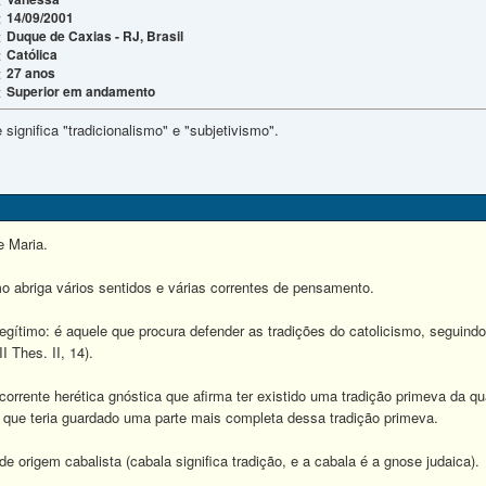
14/09/2001
:
Duque de Caxias - RJ, Brasil
:
Católica
:
27 anos
:
Superior em andamento
:
 significa "tradicionalismo" e "subjetivismo".
e Maria.
mo abriga vários sentidos e várias correntes de pensamento.
legítimo: é aquele que procura defender as tradições do catolicismo, seguind
I Thes. II, 14).
corrente herética gnóstica que afirma ter existido uma tradição primeva da qu
e que teria guardado uma parte mais completa dessa tradição primeva.
de origem cabalista (cabala significa tradição, e a cabala é a gnose judaica).