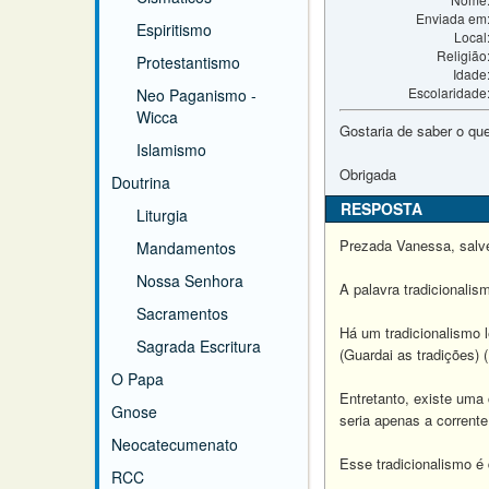
Enviada em
Espiritismo
Local
Religião
Protestantismo
Idade
Escolaridade
Neo Paganismo -
Wicca
Gostaria de saber o que
Islamismo
Obrigada
Doutrina
RESPOSTA
Liturgia
Prezada Vanessa, salv
Mandamentos
Nossa Senhora
A palavra tradicionalis
Sacramentos
Há um tradicionalismo 
Sagrada Escritura
(Guardai as tradições) (I
O Papa
Entretanto, existe uma 
Gnose
seria apenas a corrent
Neocatecumenato
Esse tradicionalismo é 
RCC