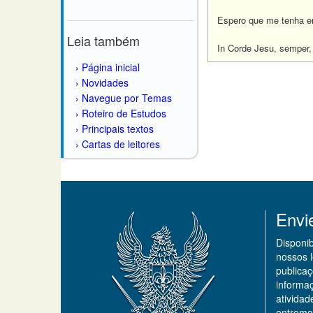
Espero que me tenha e
Leia também
In Corde Jesu, semper,
Página inicial
Novidades
Navegue por Temas
Roteiro de Estudos
Principais textos
Cartas de leitores
Envi
Disponi
nossos 
publicaç
informa
ativida
entremo