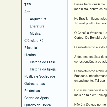
Desse tradicionalismo h
TFP
martinista, dentre os q
Arte
No Brasil, influenciado
Arquitetura
Tribunal pontifício), a
Literatura
O Concílio Vaticano I, 
Música
Cortes, De Bonald e Jo
Ciência e Fé
O subjetivismo é a doutr
Filosofia
História
A doutrina católica do 
correspondência ou adeq
História do Brasil
História da Igreja
O subjetivismo atribui 
Francesa, transformand
Política e Sociedade
entendimento. Tal qual 
Outros temas
E o mais paradoxal é q
Polêmicas
mais se fala em "diálog
Cartas de Apoio
Não é à tôa que no mun
Quadro de Honra