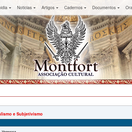
idia
Noticias
Artigos
Cadernos
Documentos
Or
alismo e Subjetivismo
Vanessa
: