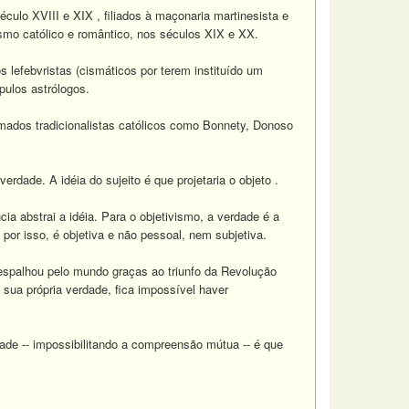
culo XVIII e XIX , filiados à maçonaria martinesista e
lismo católico e romântico, nos séculos XIX e XX.
 lefebvristas (cismáticos por terem instituído um
pulos astrólogos.
hamados tradicionalistas católicos como Bonnety, Donoso
verdade. A idéia do sujeito é que projetaria o objeto .
cia abstrai a idéia. Para o objetivismo, a verdade é a
por isso, é objetiva e não pessoal, nem subjetiva.
e espalhou pelo mundo graças ao triunfo da Revolução
ua própria verdade, fica impossível haver
ade -- impossibilitando a compreensão mútua -- é que