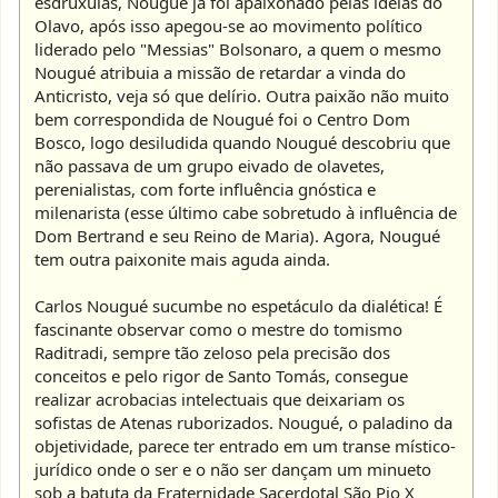
esdrúxulas, Nougué já foi apaixonado pelas ideias do
Olavo, após isso apegou-se ao movimento político
liderado pelo "Messias" Bolsonaro, a quem o mesmo
Nougué atribuia a missão de retardar a vinda do
Anticristo, veja só que delírio. Outra paixão não muito
bem correspondida de Nougué foi o Centro Dom
Bosco, logo desiludida quando Nougué descobriu que
não passava de um grupo eivado de olavetes,
perenialistas, com forte influência gnóstica e
milenarista (esse último cabe sobretudo à influência de
Dom Bertrand e seu Reino de Maria). Agora, Nougué
tem outra paixonite mais aguda ainda.
Carlos Nougué sucumbe no espetáculo da dialética! É
fascinante observar como o mestre do tomismo
Raditradi, sempre tão zeloso pela precisão dos
conceitos e pelo rigor de Santo Tomás, consegue
realizar acrobacias intelectuais que deixariam os
sofistas de Atenas ruborizados. Nougué, o paladino da
objetividade, parece ter entrado em um transe místico-
jurídico onde o ser e o não ser dançam um minueto
sob a batuta da Fraternidade Sacerdotal São Pio X