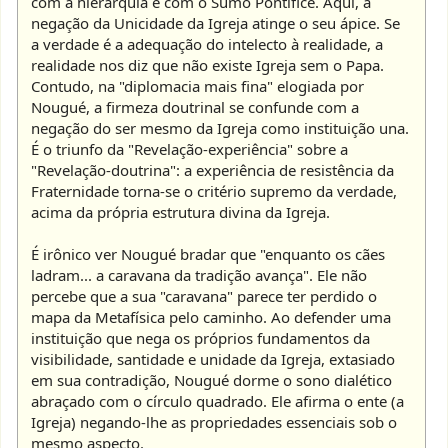
com a hierarquia e com o Sumo Pontífice. Aqui, a
negação da Unicidade da Igreja atinge o seu ápice. Se
a verdade é a adequação do intelecto à realidade, a
realidade nos diz que não existe Igreja sem o Papa.
Contudo, na "diplomacia mais fina" elogiada por
Nougué, a firmeza doutrinal se confunde com a
negação do ser mesmo da Igreja como instituição una.
É o triunfo da "Revelação-experiência" sobre a
"Revelação-doutrina": a experiência de resistência da
Fraternidade torna-se o critério supremo da verdade,
acima da própria estrutura divina da Igreja.
É irônico ver Nougué bradar que "enquanto os cães
ladram... a caravana da tradição avança". Ele não
percebe que a sua "caravana" parece ter perdido o
mapa da Metafísica pelo caminho. Ao defender uma
instituição que nega os próprios fundamentos da
visibilidade, santidade e unidade da Igreja, extasiado
em sua contradição, Nougué dorme o sono dialético
abraçado com o círculo quadrado. Ele afirma o ente (a
Igreja) negando-lhe as propriedades essenciais sob o
mesmo aspecto.