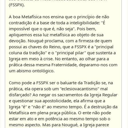
(FSSPX).
A boa Metafísica nos ensina que o princípio de não
contradição é a base de toda a inteligibilidade: "É
impossível que o que é, não seja". Pois bem,
apliquemos essa luz metafísica ao objeto de sua
devoção. Nougué proclama, com a firmeza de quem
possui as chaves do Reino, que a FSSPX é a "principal
coluna da tradição" e o "principal pilar" que sustenta a
Igreja em meio à crise. No entanto, ao olhar para a
prática dessa mesma Fraternidade, deparamo-nos com
um abismo ontológico.
Como pode a FSSPX ser o baluarte da Tradição se, na
prática, ela opera sob um "eclesiovacantismo" mal
disfarçado? Ao negar os sacramentos da Igreja Regular
e questionar sua apostolicidade, ela afirma que a
Igreja "é" e "não é" ao mesmo tempo. É a destruição da
Metafísica em plena praça pública. O ente não pode
estar em ato e em potência ao mesmo tempo sob o
mesmo aspecto. Mas para Nougué, a Igreja parece