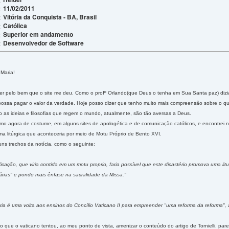
11/02/2011
:
Vitória da Conquista - BA, Brasil
:
Católica
:
Superior em andamento
:
Desenvolvedor de Software
:
 Maria!
er pelo bem que o site me deu. Como o profº Orlando(que Deus o tenha em Sua Santa paz) dizia
e possa pagar o valor da verdade. Hoje posso dizer que tenho muito mais compreensão sobre o q
as ideias e filosofias que regem o mundo, atualmente, são tão aversas a Deus.
o agora de costume, em alguns sites de apologética e de comunicação católicos, e encontrei no 
a litúrgica que aconteceria por meio de Motu Próprio de Bento XVI.
uns trechos da notícia, como o seguinte:
ficação, que viria contida em um motu proprio, faria possível que este dicastério promova uma litu
rias" e pondo mais ênfase na sacralidade da Missa."
a é uma volta aos ensinos do Concílio Vaticano II para empreender "uma reforma da reforma", ass
to que o vaticano tentou, ao meu ponto de vista, amenizar o conteúdo do artigo de Tornielli, 