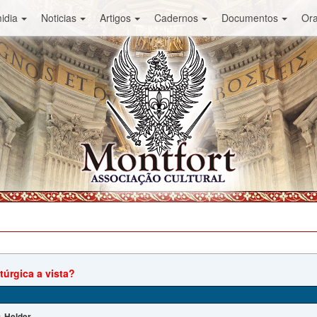
idia
Noticias
Artigos
Cadernos
Documentos
Or
túrgica a vista?
Helder
: