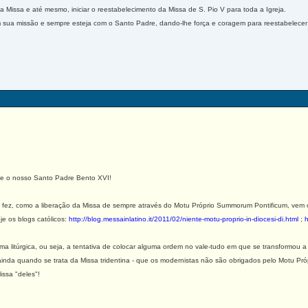
 Missa e até mesmo, iniciar o reestabelecimento da Missa de S. Pio V para toda a Igreja.
ua missão e sempre esteja com o Santo Padre, dando-lhe força e coragem para reestabelecer
e o nosso Santo Padre Bento XVI!
fez, como a liberação da Missa de sempre através do Motu Próprio Summorum Pontificum, vem 
je os blogs católicos:
http://blog.messainlatino.it/2011/02/niente-motu-proprio-in-diocesi-di.html
;
h
litúrgica, ou seja, a tentativa de colocar alguma ordem no vale-tudo em que se transformou a 
inda quando se trata da Missa tridentina - que os modernistas não são obrigados pelo Motu Próp
ssa "deles"!