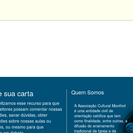
e sua carta
Quem Somos
bilizamos esse recurso para que
A Associação Cultural Montfort
leitores possam comentar nossas
é uma entidade civil de
ões, sanar dúvidas, obter
orientação católica que tem
ções sobre nossas aulas ou
como finalidade, entre outras, a
difusão do ensinamento
des, ou mesmo para que
tradicional da Igreja e da
s em debate.