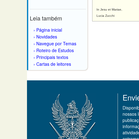
In Jesu et Mariae,
Leia também
Lucia Zucchi
Página inicial
Novidades
Navegue por Temas
Roteiro de Estudos
Principais textos
Cartas de leitores
Envi
Disponi
nossos 
publicaç
informa
ativida
entremo