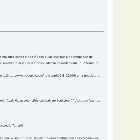
 em suas cartas e nas vídeos aulas que tive a oportunidade de
ue realmente seja Deus e posso afirmar, humildemente, que tenho fé.
aci(http://www.acidigital.com/noticia.php?id=21106) uma notícia que
rgia "mais fiel às intenções originais do Vaticano II" deixando "menos
inala Tornielli."
parece que o Santo Padre, realmente quer acabar com os excessos que