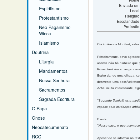
Enviada em
Espiritismo
Local
Religião
Protestantismo
Escolaridade
Profissão
Neo Paganismo -
Wicca
Islamismo
Olá irmãos da Montfort, salve
Doutrina
Primeiramente, devo agradec
Liturgia
assistir, não há dinheiro qu
Posso também enxergar como 
Mandamentos
Estive dando uma olhada, com
Nossa Senhora
desmente uma possível reform
Achei muito interessante, alg
Sacramentos
Sagrada Escritura
"Segundo Tornielli, esta modi
espaço para mudanças arbitrá
O Papa
Gnose
E este:
"Nesse caso, o que aconteceri
Neocatecumenato
RCC
Apesar de se informar no tex