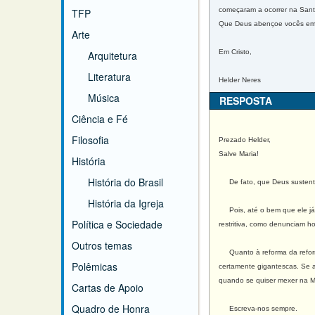
começaram a ocorrer na Santa
TFP
Que Deus abençoe vocês em s
Arte
Em Cristo,
Arquitetura
Literatura
Helder Neres
Música
RESPOSTA
Ciência e Fé
Filosofia
Prezado Helder,
Salve Maria!
História
História do Brasil
De fato, que Deus sustent
História da Igreja
Pois, até o bem que ele já 
Política e Sociedade
restritiva, como denunciam ho
Outros temas
Quanto à reforma da reforma 
Polêmicas
certamente gigantescas. Se a
quando se quiser mexer na Mi
Cartas de Apoio
Quadro de Honra
Escreva-nos sempre.