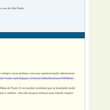
 a nau de São Pedro.
o inimigo e tenta desfazer com uma regulamentação odiosamente
ttp://rorate-caeli.blogspot.com/search/label/Summorum%20Notes
.
Missa de Paulo VI, as reações contrárias que se levantarão serão
rio a celebrar - eles não poupam esforços para impedir, imagine