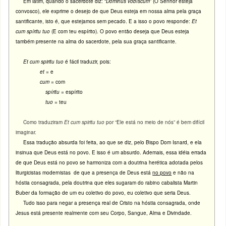
Em latim, quando o sacerdote diz: “
Dóminus vobíscum
” (O Senhor esteja
convosco), ele exprime o desejo de que Deus esteja em nossa alma pela graça
santificante, isto é, que estejamos sem pecado. E a isso o povo responde:
Et
cum spíritu tuo
(E com teu espírito). O povo então deseja que Deus esteja
também presente na alma do sacerdote, pela sua graça santificante.
Et cum spiritu tuo
é fácil traduzir, pois:
et
= e
cum
= com
spíritu
= espírito
tuo
= teu
Como traduziram
Et cum spiritu tuo
por “Ele está no meio de nós” é bem difícil
imaginar.
Essa tradução absurda foi feita, ao que se diz, pelo Bispo Dom Isnard, e ela
insinua que Deus está no povo. E isso é um absurdo. Ademais, essa idéia errada
de que Deus está no povo se harmoniza com a doutrina herética adotada pelos
liturgicistas modernistas de que a presença de Deus está
no povo
e não na
hóstia consagrada, pela doutrina que eles sugaram do rabino cabalista Martin
Buber da formação de um eu coletivo do povo, eu coletivo que seria Deus.
Tudo isso para negar a presença real de Cristo na hóstia consagrada, onde
Jesus está presente realmente com seu Corpo, Sangue, Alma e Divindade.