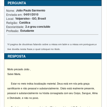
PERGUNTA
João Paulo Sarmento
Nome:
04/01/2010
Enviada em:
Valparaiso - GO, Brasil
Local:
Católica
Religião:
2.o grau concluído
Escolaridade:
Estudante
Profissão:
Vi pagina de doutrinas falando sobre a missa em latim e a missa em portugues,e
tive duvida nesta frase,o qual coloquei no titulo.
RESPOSTA
Muito prezado João ,
Salve Maria.
Estar no meio indica localização material. Deus está em nós pela graça
santificante e não pessoal e substancialmente. Cristo está realmente presente,
pessoal e substancialmente na hóstia consagrada com seu Corpo, Sangue, Alma
e Divindade, e não no povo.