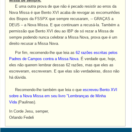
Missa de sempre.
E uma outra prova de que não é pecado resistir ao erros da
Nova Missa é que Bento XVI acaba de revogar as excomunhões
dos Bispos da FSSPX que sempre recusaram, -- GRA
Ç
AS a
DEUS – a Nova Missa. E que continuam a recusá-la. Também a
permissão que Bento XVI deu ao IBP de só rezar a Missa de
sempre podendo nunca celebrar a Missa Nova, prova que é um
direito recusar a Missa Nova.
Por fim, recomendo-lhe que leia as
62 razões escritas pelos
Padres de Campos contra a Missa Nova
. É verdade que, hoje,
eles não querem lembrar dessas 62 razões, mas que eles as
escreveram, escreveram. E que elas são verdadeiras, disso não
há dúvida.
Recomendo-lhe também que leia o que
escreveu Bento XVI
sobre a Nova Missa em seu livro "Lembranças de Minha
Vida
(Paulinas).
In Corde Jesu, semper,
Orlando Fedeli