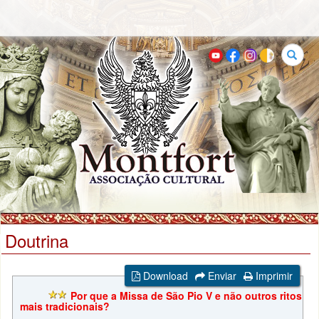
Buscar
Doutrina
Download
Enviar
Imprimir
Por que a Missa de São Pio V e não outros ritos
mais tradicionais?