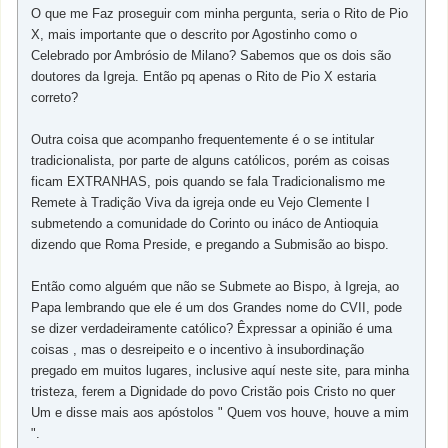
O que me Faz proseguir com minha pergunta, seria o Rito de Pio
X, mais importante que o descrito por Agostinho como o
Celebrado por Ambrósio de Milano? Sabemos que os dois são
doutores da Igreja. Então pq apenas o Rito de Pio X estaria
correto?
Outra coisa que acompanho frequentemente é o se intitular
tradicionalista, por parte de alguns católicos, porém as coisas
ficam EXTRANHAS, pois quando se fala Tradicionalismo me
Remete à Tradição Viva da igreja onde eu Vejo Clemente I
submetendo a comunidade do Corinto ou ináco de Antioquia
dizendo que Roma Preside, e pregando a Submisão ao bispo.
Então como alguém que não se Submete ao Bispo, à Igreja, ao
Papa lembrando que ele é um dos Grandes nome do CVII, pode
se dizer verdadeiramente católico? Êxpressar a opinião é uma
coisas , mas o desreipeito e o incentivo à insubordinação
pregado em muitos lugares, inclusive aquí neste site, para minha
tristeza, ferem a Dignidade do povo Cristão pois Cristo no quer
Um e disse mais aos apóstolos " Quem vos houve, houve a mim
".