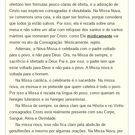
ofertório tem fórmulas pouco claras de oferta, e a adoração de
Cristo nas espécies consagradas é obnubilada. Na Missa Nova,
se comemora uma ceia, e ela quer ser festiva, porque considera
que todos já estão salvos. Por isso, ela é rezada sobre uma
mesa e não sobre um altar com relíquias dos santos e de santos
mártires que morreram por Cristo, como Ele
misticamente
vai
morrer no ato da Consagração. Misticamente, repito.
Ademais, a Nova Missa é celebrada com o padre voltado
para o povo, e não para Deus. Ora, na Missa de sempre, o
sacrifício é ofertado a Deus Pai e, por isso, o padre tem que
estar voltado para Deus e não para o povo. A Missa nova é
voltada para o homem.
Na Missa católica, o celebrante é o sacerdote. Na missa
nova, se insinua e se pretende que quem celebra é todo o povo.
Por isso a Missa é rezada na língua do povo, como queriam os
hereges luteranos e os hereges jansenistas.
Na Missa de sempre, se deixa claro que na Hóstia e no Vinho
consagrados Cristo está realmente presente com seu Corpo,
Sangue, Alma e Divindade.
Na missa nova, isso não fica claro pela abolicão de
genuflexões e mesmo por algumas orações. Na Missa Nova, por