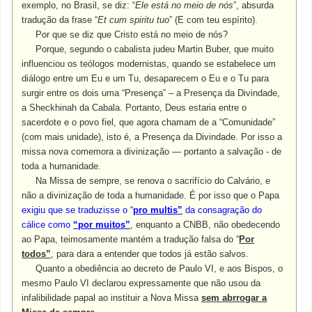
exemplo, no Brasil, se diz: “
Ele está no meio de nós
”, absurda
tradução da frase “
Et cum spiritu tuo
” (E com teu espírito).
Por que se diz que Cristo está no meio de nós?
Porque, segundo o cabalista judeu Martin Buber, que muito
influenciou os teólogos modernistas, quando se estabelece um
diálogo entre um Eu e um Tu, desaparecem o Eu e o Tu para
surgir entre os dois uma “Presença” – a Presença da Divindade,
a Sheckhinah da Cabala. Portanto, Deus estaria entre o
sacerdote e o povo fiel, que agora chamam de a “Comunidade”
(com mais unidade), isto é, a Presença da Divindade. Por isso a
missa nova comemora a divinização — portanto a salvação - de
toda a humanidade.
Na Missa de sempre, se renova o sacrifício do Calvário, e
não a divinização de toda a humanidade. É por isso que o Papa
exigiu que se traduzisse o “
pro multis”
da consagração do
cálice como
“por muitos”
, enquanto a CNBB, não obedecendo
ao Papa, teimosamente mantém a tradução falsa do “
Por
todos”
, para dara a entender que todos já estão salvos.
Quanto a obediência ao decreto de Paulo VI, e aos Bispos, o
mesmo Paulo VI declarou expressamente que não usou da
infalibilidade papal ao instituir a Nova Missa
sem abrrogar a