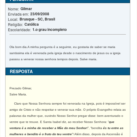
Gilmar
Nome:
23/09/2008
Enviada em:
Brusque - SC, Brasil
Local:
Católica
Religião:
1.o grau incompleto
Escolaridade:
Ola bom dia.A minha pergunta é a seguinte, eu gostaria de saber se maria
santissima ela é venerada pela igreja desde o nascimento de jesus ou a igreja
passou a venerar nossa senhora tempos depois. Salve maria.
RESPOSTA
Prezado Gilmar,
Salve Maria.
Claro que Nossa Senhora sempre foi venerada na Igreja, pois é impossível ser
amigo de Cristo e não respeitar e venerar sua mãe. O próprio Evangelho relata as
palavras da mulher que, ouvindo Nosso Senhor pregar disse: bem aventurado o
ventre que te trouxe. E Santa Isabel diz, ao receber Nosso Senhora: “
que
ventura é a minha de receber a Mãe do meu Senhor
!”, “bendita
és tu entre as
mulheres e bendito é o fruto do teu ventre
”! Além disso, depois da Ascensão é