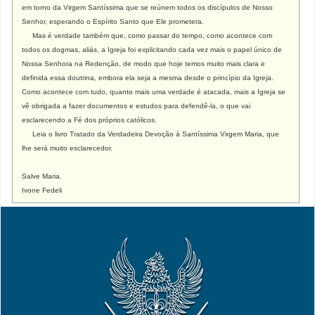
em torno da Virgem Santíssima que se reúnem todos os discípulos de Nosso
Senhor, esperando o Espírito Santo que Ele prometera.
Mas é verdade também que, como passar do tempo, como acontece com
todos os dogmas, aliás, a Igreja foi explicitando cada vez mais o papel único de
Nossa Senhora na Redenção, de modo que hoje temos muito mais clara e
definida essa doutrina, embora ela seja a mesma desde o princípio da Igreja.
Como acontece com tudo, quanto mais uma verdade é atacada, mais a Igreja se
vê obrigada a fazer documentos e estudos para defendê-la, o que vai
esclarecendo a Fé dos próprios católicos.
Leia o livro Tratado da Verdadeira Devoção à Santíssima Virgem Maria, que
lhe será muito esclarecedor.
Salve Maria.
Ivone Fedeli