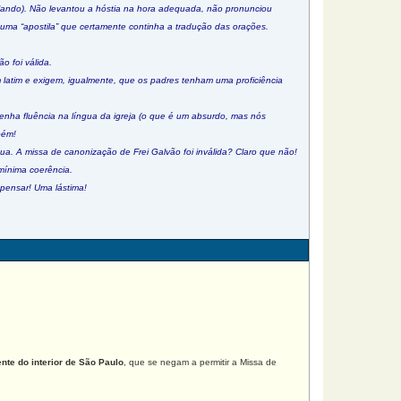
lando). Não levantou a hóstia na hora adequada, não pronunciou
 uma “apostila” que certamente continha a tradução das orações.
 foi válida.
am latim e exigem, igualmente, que os padres tenham uma proficiência
nha fluência na língua da igreja (o que é um absurdo, mas nós
bém!
ua. A missa de canonização de Frei Galvão foi inválida? Claro que não!
mínima coerência.
 pensar! Uma lástima!
nte do interior de São Paulo
, que se negam a permitir a Missa de