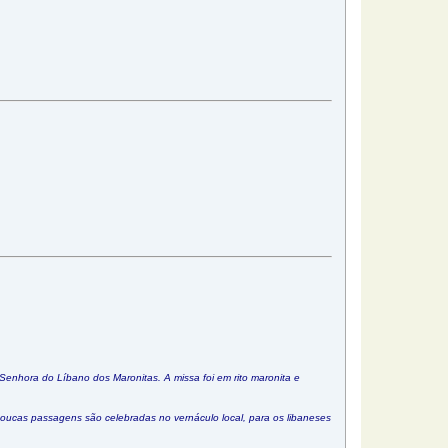
Senhora do Líbano dos Maronitas. A missa foi em rito maronita e
 poucas passagens são celebradas no vernáculo local, para os libaneses