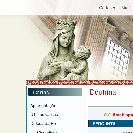
Cartas
Multim
Doutrina
Cartas
Apresentação
Últimas Cartas
Arcebispo
Defesa da Fé
PERGUNTA
Cismáticos
Nome