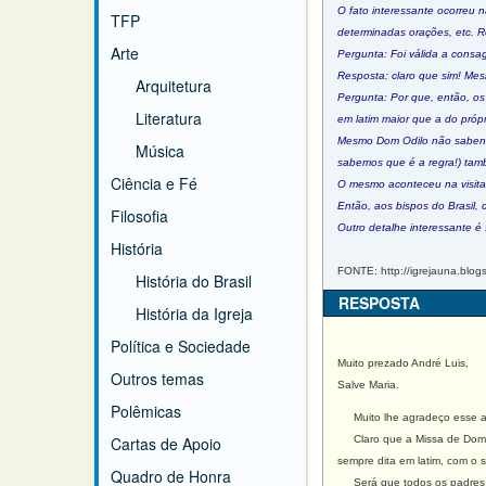
O fato interessante ocorreu
TFP
determinadas orações, etc. R
Arte
Pergunta: Foi válida a consa
Resposta: claro que sim! Mes
Arquitetura
Pergunta: Por que, então, os 
Literatura
em latim maior que a do próp
Mesmo Dom Odilo não sabendo
Música
sabemos que é a regra!) tamb
Ciência e Fé
O mesmo aconteceu na visita 
Então, aos bispos do Brasil
Filosofia
Outro detalhe interessante é
História
FONTE: http://igrejauna.blogs
História do Brasil
RESPOSTA
História da Igreja
Política e Sociedade
Muito prezado André Luis,
Outros temas
Salve Maria.
Polêmicas
Muito lhe agradeço esse ar
Cartas de Apoio
Claro que a Missa de Dom Odi
sempre dita em latim, com o 
Quadro de Honra
Será que todos os padres d