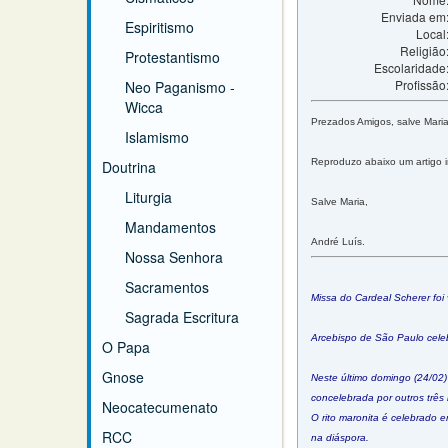
Enviada em
Espiritismo
Local
Religião
Protestantismo
Escolaridade
Profissão
Neo Paganismo -
Wicca
Prezados Amigos, salve Maria
Islamismo
Reproduzo abaixo um artigo i
Doutrina
Liturgia
Salve Maria,
Mandamentos
André Luís.
Nossa Senhora
Sacramentos
Missa do Cardeal Scherer foi 
Sagrada Escritura
Arcebispo de São Paulo celeb
O Papa
Gnose
Neste último domingo (24/02)
concelebrada por outros três 
Neocatecumenato
O rito maronita é celebrado 
RCC
na diáspora.