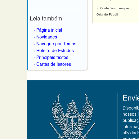
In Corde Jesu, semper,
Orlando Fedeli
Leia também
Página inicial
Novidades
Navegue por Temas
Roteiro de Estudos
Principais textos
Cartas de leitores
Envi
Disponi
nossos 
publicaç
informa
ativida
entremo