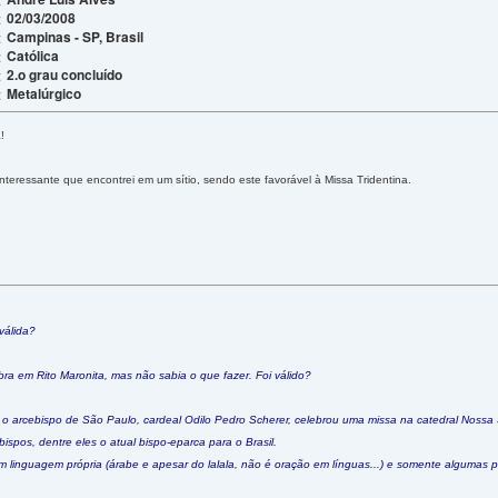
02/03/2008
:
Campinas - SP, Brasil
:
Católica
:
2.o grau concluído
:
Metalúrgico
:
!
nteressante que encontrei em um sítio, sendo este favorável à Missa Tridentina.
válida?
ra em Rito Maronita, mas não sabia o que fazer. Foi válido?
 o arcebispo de São Paulo, cardeal Odilo Pedro Scherer, celebrou uma missa na catedral Nossa 
bispos, dentre eles o atual bispo-eparca para o Brasil.
em linguagem própria (árabe e apesar do lalala, não é oração em línguas...) e somente algumas