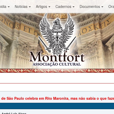
idia
Noticias
Artigos
Cadernos
Documentos
Or
 de São Paulo celebra em Rito Maronita, mas não sabia o que faze
André Luís Alves
: