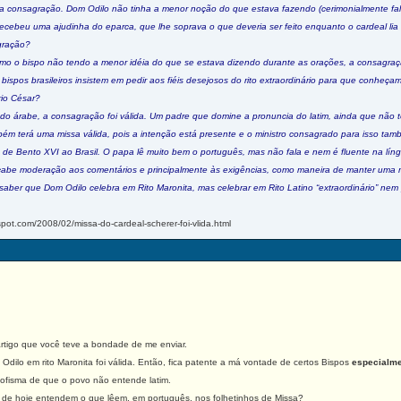
 na consagração. Dom Odilo não tinha a menor noção do que estava fazendo (cerimonialmente fa
ecebeu uma ajudinha do eparca, que lhe soprava o que deveria ser feito enquanto o cardeal lia
gração?
mo o bispo não tendo a menor idéia do que se estava dizendo durante as orações, a consagração
bispos brasileiros insistem em pedir aos fiéis desejosos do rito extraordinário para que conheç
rio César?
 árabe, a consagração foi válida. Um padre que domine a pronuncia do latim, ainda que não te
ém terá uma missa válida, pois a intenção está presente e o ministro consagrado para isso tam
de Bento XVI ao Brasil. O papa lê muito bem o português, mas não fala e nem é fluente na líng
, cabe moderação aos comentários e principalmente às exigências, como maneira de manter uma 
 saber que Dom Odilo celebra em Rito Maronita, mas celebrar em Rito Latino “extraordinário” nem
pot.com/2008/02/missa-do-cardeal-scherer-foi-vlida.html
tigo que você teve a bondade de me enviar.
lo em rito Maronita foi válida. Então, fica patente a má vontade de certos Bispos
especialme
sofisma de que o povo não entende latim.
e hoje entendem o que lêem, em português, nos folhetinhos de Missa?