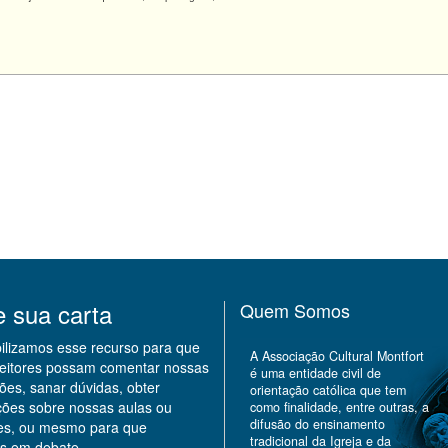
e sua carta
Quem Somos
bilizamos esse recurso para que
A Associação Cultural Montfort
leitores possam comentar nossas
é uma entidade civil de
ões, sanar dúvidas, obter
orientação católica que tem
ções sobre nossas aulas ou
como finalidade, entre outras, a
difusão do ensinamento
des, ou mesmo para que
tradicional da Igreja e da
s em debate.