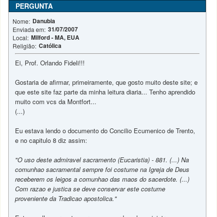
PERGUNTA
Danubia
Nome:
31/07/2007
Enviada em:
Milford - MA, EUA
Local:
Católica
Religião:
Ei, Prof. Orlando Fideli!!!
Gostaria de afirmar, primeiramente, que gosto muito deste site; e
que este site faz parte da minha leitura diaria... Tenho aprendido
muito com vcs da Montfort...
(...)
Eu estava lendo o documento do Concilio Ecumenico de Trento,
e no capitulo 8 diz assim:
"O uso deste admiravel sacramento (Eucaristia) - 881. (...) Na
comunhao sacramental sempre foi costume na Igreja de Deus
receberem os leigos a comunhao das maos do sacerdote. (...)
Com razao e justica se deve conservar este costume
proveniente da Tradicao apostolica."