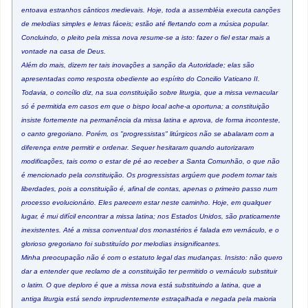
entoava estranhos cânticos medievais. Hoje, toda a assembléia executa canções
de melodias simples e letras fáceis; estão até flertando com a música popular.
Concluindo, o pleito pela missa nova resume-se a isto: fazer o fiel estar mais a
vontade na casa de Deus.
Além do mais, dizem ter tais inovações a sanção da Autoridade; elas são
apresentadas como resposta obediente ao espírito do Concilio Vaticano II.
Todavia, o concílio diz, na sua constituição sobre liturgia, que a missa vernacular
só é permitida em casos em que o bispo local ache-a oportuna; a constituição
insiste fortemente na permanência da missa latina e aprova, de forma inconteste,
o canto gregoriano. Porém, os "progressistas" litúrgicos não se abalaram com a
diferença entre permitir e ordenar. Sequer hesitaram quando autorizaram
modificações, tais como o estar de pé ao receber a Santa Comunhão, o que não
é mencionado pela constituição. Os progressistas argúem que podem tomar tais
liberdades, pois a constituição é, afinal de contas, apenas o primeiro passo num
processo evolucionário. Eles parecem estar neste caminho. Hoje, em qualquer
lugar, é mui difícil encontrar a missa latina; nos Estados Unidos, são praticamente
inexistentes. Até a missa conventual dos monastérios é falada em vernáculo, e o
glorioso gregoriano foi substituído por melodias insignificantes.
Minha preocupação não é com o estatuto legal das mudanças. Insisto: não quero
dar a entender que reclamo de a constituição ter permitido o vernáculo substituir
o latim. O que deploro é que a missa nova está substituindo a latina, que a
antiga liturgia está sendo imprudentemente estraçalhada e negada pela maioria