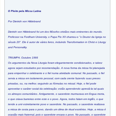
O Pleito pela Missa Latina
Por Dietrich von Hildebrand
Dietrich von Hildebrand foi um dos filósofos cristãos mais eminentes do mundo.
Professor na Fordham University, o Papa Pio XII chamou-o "o Doutor da Igreja no
século 20". Ele é autor de vários livros, incluindo Transformation in Christ e Liturgy
and Personality.
TRIUMPH, Outubro 1966
Os argumentos da Nova Liturgia foram elegantemente condicionados, e talvez
agora sejam estudados por recomendação. A nova forma da missa foi planejada
para empenhar o celebrante e o fiel numa atividade comunal. No passado, o fiel
servia a missa em isolamento pessoal, com cada crente fazendo suas preces
privadas, ou, na melhor, seguindo as fórmulas no missal. Hoje, o fiel pode
aproveitar o caráter social da celebração; estão aprendendo apreciá-la tal quais
os almoços comunitários. Antigamente, o sacerdote murmurava em língua morta,
o que criava barreiras entre este e o povo. Agora, todos falam em inglês, o que
tende a unir estreitamente povo e sacerdote. No passado, o sacerdote realizava
a missa de costa para o povo, dando um clima de ritual esotérico. Hoje, a missa é
ocasião mais fraternal, pois o sacerdote encara o povo. No passado, o sacerdote