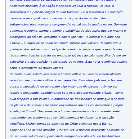
Aristóteles insistiam, é condição indispensável para a filosofia. De fato, a
irreverência é a principal origem do erro filosófico. Se a reverência é a condição
necessária para qualquer conhecimento seguro do ser, é, além disso,
indispensável para acessar e compreender os valores baseados no ser. Somente
o homem reverente, pronto a admitir a existência de algo maior que ele mesmo e
predisposto ao silêncio, deixando o objeto falar-lhe – o homem que abre seu
espírito – é capaz de penetrar no mundo sublime dos valores. Reconhecida a
gradação dos valores, um novo tipo de reverência surge: a que responde não
tão-somente à majestade do ser enquanto tal, mas ao valor especifico de um ser
especifico e a sua posição na hierarquia de valores. Esta nova reverência permite
ainda a descoberta de novos valores.
Somente numa atitude reverente o homem reflete seu caráter essencialmente
receptivo: sua grandeza última é ser capax Dei. Em outras palavras, o homem
possui a capacidade de apreender algo maior que ele mesmo, a fim de ser
tocado e fecundado, abandonando-se a este algo por vontade própria – como
pura resposta a tais valores. A habilidade de transcender-se distingue o homem
da planta e do animal; este último empenha-se apenas em desdobrar a própria
enteléquia [forma]. Ora, somente o homem reverente pode conscientemente
transcender-se, conforme sua condição humana fundamental e situação
metafísica. Melhor iremos ao encontro do Cristo elevando-nos a Ele, ou
arrojando-O no mundo ordinário?Por sua vez, o homem irreverente aproxima-se
do ser numa atitude de superioridade arrogante ou atrevida, de familiaridade