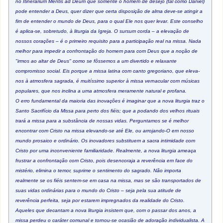
no Itinerarium Mentis ad Deum que somente o homem de desejo (tal como Daniel)
pode entender a Deus, quer dizer que certa disposição de alma deve-se atingir a
fim de entender o mundo de Deus, para o qual Ele nos quer levar. Este conselho
é aplica-se, sobretudo, à liturgia da Igreja. O sursum corda – a elevação de
nossos corações – é o primeiro requisito para a participação real na missa. Nada
melhor para impedir a confrontação do homem para com Deus que a noção de
"irmos ao altar de Deus" como se fôssemos a um divertido e relaxante
compromisso social. Eis porque a missa latina com canto gregoriano, que eleva-
nos à atmosfera sagrada, é muitíssimo superior à missa vernacular com músicas
populares, que nos inclina a uma atmosfera meramente natural e profana.
O erro fundamental da maioria das inovações é imaginar que a nova liturgia traz o
Santo Sacrifício da Missa para perto dos fiéis; que a podando dos velhos rituais
trará a missa para a substância de nossas vidas. Perguntamos se é melhor
encontrar com Cristo na missa elevando-se até Ele, ou arrojando-O em nosso
mundo prosaico e ordinário. Os inovadores substituem a sacra intimidade com
Cristo por uma inconveniente familiaridade. Realmente, a nova liturgia ameaça
frustrar a confrontação com Cristo, pois desencoraja a reverência em face do
mistério, elimina o temor, suprime o sentimento do sagrado. Não importa
realmente se os fiéis sentem-se em casa na missa, mas se são transportados de
suas vidas ordinárias para o mundo do Cristo – seja pela sua atitude de
reverência perfeita, seja por estarem impregnados da realidade do Cristo.
Aqueles que decantam a nova liturgia insistem que, com o passar dos anos, a
missa perdeu o caráter comunal e tornou-se ocasião de adoração individualista. A