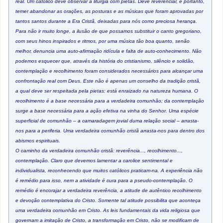
real. Um católico deve observar a liturgia com pietas. Deve reverenciar, e portanto,
temer abandonar as orações, as posturas e as músicas que foram aprovadas por
tantos santos durante a Era Cristã, deixadas para nós como preciosa herança.
Para não ir muito longe, a ilusão de que possamos substituir o canto gregoriano,
com seus hinos inspirados e ritmos, por uma música tão boa quanto, senão
melhor, denuncia uma auto-afirmação ridícula e falta de auto-conhecimento. Não
podemos esquecer que, através da história do cristianismo, silêncio e solidão,
contemplação e recolhimento foram considerados necessários para alcançar uma
confrontação real com Deus. Este não é apenas um conselho da tradição cristã,
a qual deve ser respeitada pela pietas: está enraizado na natureza humana. O
recolhimento é a base necessária para a verdadeira comunhão; da contemplação
surge a base necessária para a ação efetiva na vinha do Senhor. Uma espécie
superficial de comunhão – a camaradagem jovial duma relação social – arrasta-
nos para a periferia. Uma verdadeira comunhão cristã arrasta-nos para dentro dos
abismos espirituais.
O caminho da verdadeira comunhão cristã: reverência..., recolhimento...,
contemplação. Claro que devemos lamentar a carolice sentimental e
individualista, reconhecendo que muitos católicos praticam-na. A experiência não
é remédio para isso, nem a atividade é cura para a pseudo-contemplação. O
remédio é encorajar a verdadeira reverência, a atitude de autêntico recolhimento
e devoção contemplativa do Cristo. Somente tal atitude possibilita que aconteça
uma verdadeira comunhão em Cristo. As leis fundamentais da vida religiosa que
governam a imitação de Cristo, a transformação em Cristo, não se modificam de