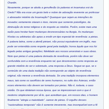
Chardin.
Novamente, porque se aboliu a genuflexão às palavras et incarnatus est do
Credo? Não era esse um gesto belo e nobre de adoração reverente ao professar
o abrasador mistério da Incarnação? Quaisquer que sejam as intenções do
inovador, certamente criaram o risco, mesmo que somente psicológico, da
diminuição do temor religioso e do respeito ao mistério. Porém, existe mais uma
razão para hesitar fazer mudanças desnecessárias na liturgia. As mudanças
frívolas ou arbitrarias são aptas a erodir um tipo especial de reverência: a pietas.
A palavra latina, como a alemã pietaet, não possui equivalente em inglês, mas
pode ser entendida como respeito geral pela tradição; honra àquilo que nos foi
legado pelas antigas gerações; fidelidade aos nossos ancestrais e suas obras.
Note que pietas é uma palavra derivada de reverência, porém não deve ser
confundida com a reverência enquanto tal, que descrevemos como resposta ao
grande mistério do ser e sobretudo, uma resposta a Deus. Segue-se que, se o
conteúdo de uma dada tradição não corresponde ao objeto de reverência
original, não merece a reverência derivada. Se uma tradição incorpora elementos
maus, tais como os sacrifícios de seres humanos, no culto dos Astecas, então
esses elementos não devem ser tomados por pietas. Não é, todavia, o caso
cristão. Os que idolatram nossa época, que se impressionam com o que é
moderno simplesmente por sê-lo, que acreditam que, em nossos dias, o homem
finalmente "atingiu a maioridade", carece de pietas. O orgulho desses
"nacionalistas temporais" não é somente irreverente, mas incompatível com a fé