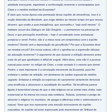
atividade incessante, impedindo a confrontação reverente e contemplativa com
Cristo e o mistério inefável da Eucaristia?
É claro que nossa época esta permeada desse espírito de irreverência. Isso é a
noção distorcida da liberdade, que exige direitos ao mesmo tempo em que recusa
deveres, que exalta a auto-indulgência, que aconselha o "seja você mesmo". O
habitare secum dos Diálogos de São Gregório – o permanecer na presença de
Deus, o que pressupõe reverência – hoje é considerado como antinatural,
pomposo e servil. Porém, não é a missa nova um compromisso com o espírito
moderno? Donde vem a depreciação da genuflexão? Por que a Eucaristia deve
ser recebia em pé? Em nossa cultura, não é o ajoelhar-se a expressão clássica
da adoração reverente? O argumento de que durante a refeição devemos antes
estar de pé que ajoelhados é difícil de engolir. Além disso, esta não é a postura
natural para comer: no relógio de Cristo, o estar sentado é o mesmo que dormir.
Porém, o mais importante é a concepção irreverente da Eucaristia, para lhe
enfatizar o caráter de refeição, em detrimento do caráter especial de mistério
sagrado. Enfatizar a refeição às expensas do sacramento certamente denuncia
uma tendência a obscurecer a sacralidade do sacrifício. Tal tendência parece
ligada à lamentável crença de que a vida religiosa vai se tormar mais vívida, mais
existencial se for imersa em nossa vida cotidiana. Todavia, corremos o perigo de
absorver o religioso no mundano, de apagar a diferença entre o sobrenatural e o
natural. Temo que isso represente uma intrusão inconsciente do espírito
naturalista, do espírito tal como expressado pelo imanentismo de Teilhard de