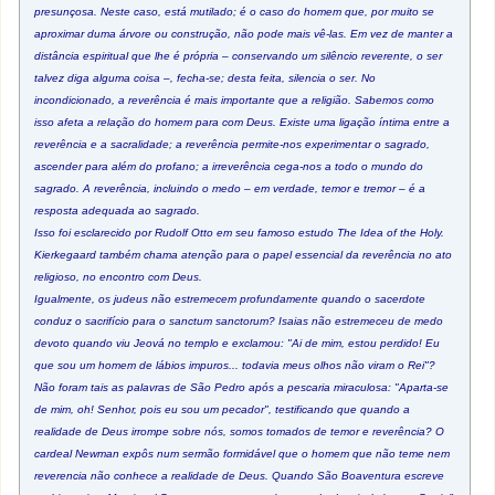
presunçosa. Neste caso, está mutilado; é o caso do homem que, por muito se
aproximar duma árvore ou construção, não pode mais vê-las. Em vez de manter a
distância espiritual que lhe é própria – conservando um silêncio reverente, o ser
talvez diga alguma coisa –, fecha-se; desta feita, silencia o ser. No
incondicionado, a reverência é mais importante que a religião. Sabemos como
isso afeta a relação do homem para com Deus. Existe uma ligação íntima entre a
reverência e a sacralidade; a reverência permite-nos experimentar o sagrado,
ascender para além do profano; a irreverência cega-nos a todo o mundo do
sagrado. A reverência, incluindo o medo – em verdade, temor e tremor – é a
resposta adequada ao sagrado.
Isso foi esclarecido por Rudolf Otto em seu famoso estudo The Idea of the Holy.
Kierkegaard também chama atenção para o papel essencial da reverência no ato
religioso, no encontro com Deus.
Igualmente, os judeus não estremecem profundamente quando o sacerdote
conduz o sacrifício para o sanctum sanctorum? Isaias não estremeceu de medo
devoto quando viu Jeová no templo e exclamou: "Ai de mim, estou perdido! Eu
que sou um homem de lábios impuros... todavia meus olhos não viram o Rei"?
Não foram tais as palavras de São Pedro após a pescaria miraculosa: "Aparta-se
de mim, oh! Senhor, pois eu sou um pecador", testificando que quando a
realidade de Deus irrompe sobre nós, somos tomados de temor e reverência? O
cardeal Newman expôs num sermão formidável que o homem que não teme nem
reverencia não conhece a realidade de Deus. Quando São Boaventura escreve