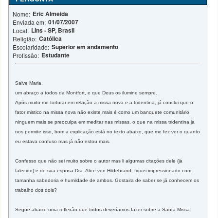
Eric Almeida
Nome:
01/07/2007
Enviada em:
Lins - SP, Brasil
Local:
Católica
Religião:
Superior em andamento
Escolaridade:
Estudante
Profissão:
Salve Maria,
um abraço a todos da Montfort, e que Deus os ilumine sempre.
Após muito me torturar em relação a missa nova e a tridentina, já conclui que o
fator mistico na missa nova não existe mais é como um banquete comunitário,
ninguem mais se preoculpa em meditar nas missas, o que na missa tridentina já
nos permite isso, bom a explicação está no texto abaixo, que me fez ver o quanto
eu estava confuso mas já não estou mais.
Confesso que não sei muito sobre o autor mas li algumas citações dele (já
falecido) e de sua esposa Dra. Alice von Hildebrand, fiquei impressionado com
tamanha sabedoria e humildade de ambos. Gostaira de saber se já conhecem os
trabalho dos dois?
Segue abaixo uma reflexão que todos deveríamos fazer sobre a Santa Missa.