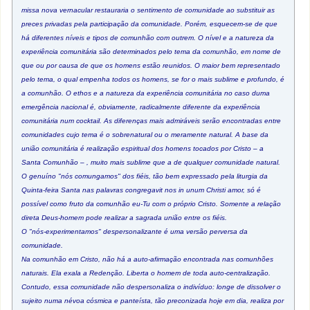
missa nova vernacular restauraria o sentimento de comunidade ao substituir as
preces privadas pela participação da comunidade. Porém, esquecem-se de que
há diferentes níveis e tipos de comunhão com outrem. O nível e a natureza da
experiência comunitária são determinados pelo tema da comunhão, em nome de
que ou por causa de que os homens estão reunidos. O maior bem representado
pelo tema, o qual empenha todos os homens, se for o mais sublime e profundo, é
a comunhão. O ethos e a natureza da experiência comunitária no caso duma
emergência nacional é, obviamente, radicalmente diferente da experiência
comunitária num cocktail. As diferenças mais admiráveis serão encontradas entre
comunidades cujo tema é o sobrenatural ou o meramente natural. A base da
união comunitária é realização espiritual dos homens tocados por Cristo – a
Santa Comunhão – , muito mais sublime que a de qualquer comunidade natural.
O genuíno "nós comungamos" dos fiéis, tão bem expressado pela liturgia da
Quinta-feira Santa nas palavras congregavit nos in unum Christi amor, só é
possível como fruto da comunhão eu-Tu com o próprio Cristo. Somente a relação
direta Deus-homem pode realizar a sagrada união entre os fiéis.
O "nós-experimentamos" despersonalizante é uma versão perversa da
comunidade.
Na comunhão em Cristo, não há a auto-afirmação encontrada nas comunhões
naturais. Ela exala a Redenção. Liberta o homem de toda auto-centralização.
Contudo, essa comunidade não despersonaliza o indivíduo: longe de dissolver o
sujeito numa névoa cósmica e panteísta, tão preconizada hoje em dia, realiza por