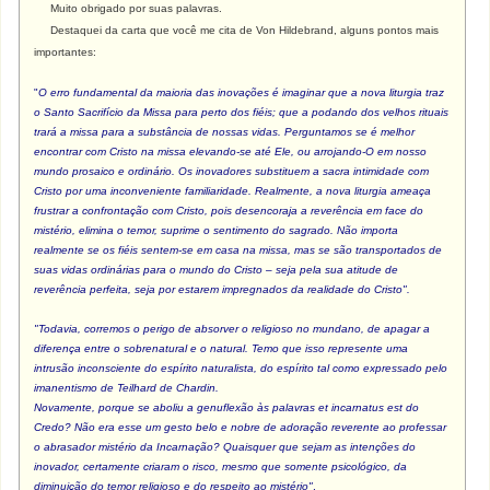
Muito obrigado por suas palavras.
Destaquei da carta que você me cita de Von Hildebrand, alguns pontos mais
importantes:
"
O erro fundamental da maioria das inovações é imaginar que a nova liturgia traz
o Santo Sacrifício da Missa para perto dos fiéis; que a podando dos velhos rituais
trará a missa para a substância de nossas vidas. Perguntamos se é melhor
encontrar com Cristo na missa elevando-se até Ele, ou arrojando-O em nosso
mundo prosaico e ordinário. Os inovadores substituem a sacra intimidade com
Cristo por uma inconveniente familiaridade. Realmente, a nova liturgia ameaça
frustrar a confrontação com Cristo, pois desencoraja a reverência em face do
mistério, elimina o temor, suprime o sentimento do sagrado. Não importa
realmente se os fiéis sentem-se em casa na missa, mas se são transportados de
suas vidas ordinárias para o mundo do Cristo – seja pela sua atitude de
reverência perfeita, seja por estarem impregnados da realidade do Cristo".
"Todavia, corremos o perigo de absorver o religioso no mundano, de apagar a
diferença entre o sobrenatural e o natural. Temo que isso represente uma
intrusão inconsciente do espírito naturalista, do espírito tal como expressado pelo
imanentismo de Teilhard de Chardin.
Novamente, porque se aboliu a genuflexão às palavras et incarnatus est do
Credo? Não era esse um gesto belo e nobre de adoração reverente ao professar
o abrasador mistério da Incarnação? Quaisquer que sejam as intenções do
inovador, certamente criaram o risco, mesmo que somente psicológico, da
diminuição do temor religioso e do respeito ao mistério"
.