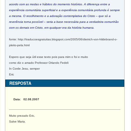
acordo com as modas e hábitos do momento histórico. A diferença entre a
experiência comunitária superficial e a experiência comunitária profunda é sempre
a mesma. O recolhimento e a adoração contemplativa do Cristo – que só a
reverência torna possível – seria a base necessária para a verdadeira comunhão
com os demais em Cristo, em qualquer era da história humana.
fonte: http://traducoesgratuitas.blogspot.com/2005/06/dietrich-von-hildebrand-o-
pleito-pela.html
Espero que seja útil esse texto pois para mim o foi e muito
como diz o amado Professor Orlando Fedeli
In Corde Jesu, semper
Eric
RESPOSTA
Data: 02.08.2007
Muito prezado Eric,
Salve Maria.