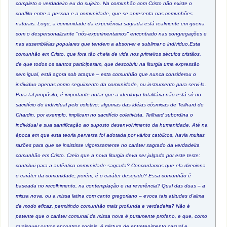
completo o verdadeiro eu do sujeito. Na comunhão com Cristo não existe o
conflito entre a pessoa e a comunidade, que se apresenta nas comunhões
naturais. Logo, a comunidade da experiência sagrada está realmente em guerra
com o despersonalizante "nós-experimentamos" encontrado nas congregações e
nas assembléias populares que tendem a absorver e sublimar o individuo.Esta
comunhão em Cristo, que fora tão cheia de vida nos primeiros séculos cristãos,
de que todos os santos participaram, que descobriu na liturgia uma expressão
sem igual, está agora sob ataque – esta comunhão que nunca considerou o
individuo apenas como seguimento da comunidade, ou instrumento para servi-la.
Para tal propósito, é importante notar que a ideologia totalitária não está só no
sacrifício do individual pelo coletivo; algumas das idéias cósmicas de Teilhard de
Chardin, por exemplo, implicam no sacrifício coletivista. Teilhard subordina o
individual e sua santificação ao suposto desenvolvimento da humanidade. Até na
época em que esta teoria perversa foi adotada por vários católicos, havia muitas
razões para que se insistisse vigorosamente no caráter sagrado da verdadeira
comunhão em Cristo. Creio que a nova liturgia deva ser julgada por este teste:
contribui para a autêntica comunidade sagrada? Concordamos que ela direciona
o caráter da comunidade; porém, é o caráter desejado? Essa comunhão é
baseada no recolhimento, na contemplação e na reverência? Qual das duas – a
missa nova, ou a missa latina com canto gregoriano – evoca tais atitudes d’alma
de modo eficaz, permitindo comunhão mais profunda e verdadeira? Não é
patente que o caráter comunal da missa nova é puramente profano, e que, como
quaisquer outros encontros sociais, é mistura de entretenimento casual e