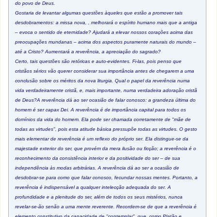
do povo de Deus.
Gostaria de levantar algumas questões àqueles que estão a promover tais
desdobramentos: a missa nova, , melhorará o espírito humano mais que a antiga
– evoca o sentido de eternidade? Ajudará a elevar nossos corações acima das
preocupações mundanas – acima dos aspectos puramente naturais do mundo –
até a Cristo? Aumentará a reverência, a apreciação do sagrado?
Certo, tais questões são retóricas e auto-evidentes. Fi-las, pois penso que
cristãos sérios vão querer considerar sua importância antes de chegarem a uma
conclusão sobre os méritos da nova liturgia. Qual o papel da reverência numa
vida verdadeiramente cristã, e, mais importante, numa verdadeira adoração cristã
de Deus?A reverência dá ao ser ocasião de falar conosco: a grandeza última do
homem é ser capax Dei. A reverência é de importância capital para todos os
domínios da vida do homem. Ela pode ser chamada corretamente de "mãe de
todas as virtudes", pois esta atitude básica pressupõe todas as virtudes. O gesto
mais elementar de reverência é um reflexo do próprio ser. Ela distingue-se da
majestade exterior do ser, que provém da mera ilusão ou ficção; a reverência é o
reconhecimento da consistência interior e da positividade do ser – de sua
independência às modas arbitrárias. A reverência dá ao ser a ocasião de
desdobrar-se para como que falar conosco, fecundar nossas mentes. Portanto, a
reverência é indispensável a qualquer intelecção adequada do ser. A
profundidade e a plenitude do ser, além de todos os seus mistérios, nunca
revelar-se-ão senão a uma mente reverente. Recordem-se de que a reverência é
elemento constitutivo da capacidade de "contemplar", que, como Platão e