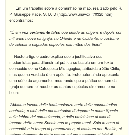
Em um trabalho sobre a comunhão na mão, realizado pelo R.
P. Giuseppe Pace, S. B. D (http://www.unavox.it/032b.htm),
encontramos:
“
É em vez
certamente falso
que desde as origens e depois por
mil anos houve na igreja, no Oriente e no Ocidente, o costume
de colocar a sagradas espécies nas mãos dos fiéis!
“
Neste artigo o padre explica que a justificativa dos
modernistas para difundir tal prática se baseia em um texto
conhecido como Catequese Mistagógica, atribuída a São Cirilo,
mas que na verdade é um apócrifo. Este autor ainda apresenta
uma série de argumentos mostrando que a prática comum da
Igreja sempre foi receber as santas espécies diretamente na
boca:
“Abbiamo invece delle testimonianze certe della consuetudine
contraria, e cioè della consuetudine di deporre le sacre Specie
sulle labbra del comunicando, e della proibizione ai laici di
toccare dette sacre Specie con le proprie mani. Solo in caso di
necessità e in tempo di persecuzione, ci assicura san Basilio, si
poteva derogare da detta norma, ed era concesso ai laici di