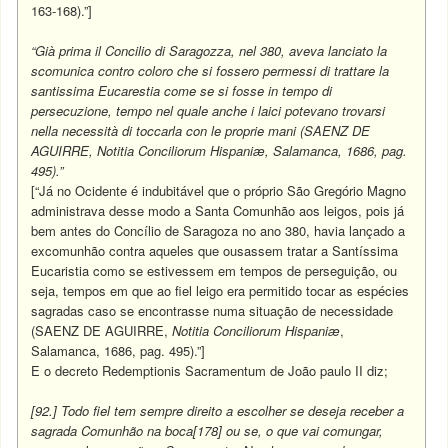
163-168).”]
“Già prima il Concilio di Saragozza, nel 380, aveva lanciato la
scomunica contro coloro che si fossero permessi di trattare la
santissima Eucarestia come se si fosse in tempo di
persecuzione, tempo nel quale anche i laici potevano trovarsi
nella necessità di toccarla con le proprie mani (SAENZ DE
AGUIRRE, Notitia Conciliorum Hispaniæ, Salamanca, 1686, pag.
495).”
[“Já no Ocidente é indubitável que o próprio São Gregório Magno
administrava desse modo a Santa Comunhão aos leigos, pois já
bem antes do Concílio de Saragoza no ano 380, havia lançado a
excomunhão contra aqueles que ousassem tratar a Santíssima
Eucaristia como se estivessem em tempos de perseguição, ou
seja, tempos em que ao fiel leigo era permitido tocar as espécies
sagradas caso se encontrasse numa situação de necessidade
(SAENZ DE AGUIRRE,
Notitia Conciliorum Hispaniæ
,
Salamanca, 1686, pag. 495).”]
E o decreto Redemptionis Sacramentum de João paulo II diz;
[92.] Todo fiel tem sempre direito a escolher se deseja receber a
sagrada Comunhão na boca[178] ou se, o que vai comungar,