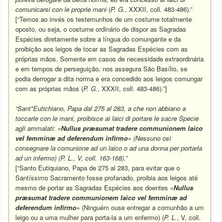
comunicarsi con le proprie mani
(
P. G.
, XXXII, coll. 483-486).”
[“Temos ao invés os testemunhos de um costume totalmente
oposto, ou seja, o costume ordinário de dispor as Sagradas
Espécies diretamente sobre a língua do comungante e da
proibição aos leigos de tocar as Sagradas Espécies com as
próprias mãos. Somente em casos de necessidade extraordinária
e em tempos de perseguição, nos assegura São Basílio, se
podia derrogar a dita norma e era concedido aos leigos comungar
com as próprias mãos (
P. G.
, XXXII, coll. 483-486).”]
“Sant"Eutichiano, Papa dal 275 al 283, a che non abbiano a
toccarle con le mani, proibisce ai laici di portare le sacre Specie
agli ammalati: «
Nullus præsumat tradere communionem laico
vel femminæ ad deferendum infirmo
» (Nessuno osi
consegnare la comunione ad un laico o ad una donna per portarla
ad un infermo) (P. L., V, coll. 163-168).”
[“Santo Eutiquiano, Papa de 275 al 283, para evitar que o
Santíssimo Sacramento fosse profanado, proibia aos leigos até
mesmo de portar as Sagradas Espécies aos doentes «
Nullus
præsumat tradere communionem laico vel femminæ ad
deferendum infirmo
» (Ninguém ouse entregar a comunhão a um
leigo ou a uma mulher para porta-la a um enfermo) (
P. L.
, V, coll.