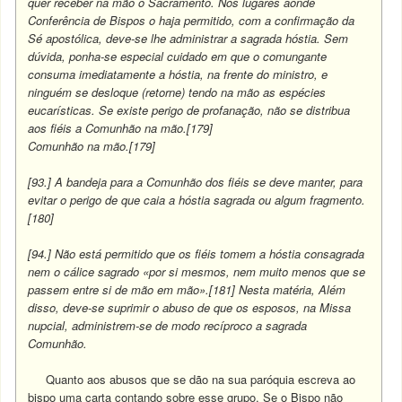
quer receber na mão o Sacramento. Nos lugares aonde
Conferência de Bispos o haja permitido, com a confirmação da
Sé apostólica, deve-se lhe administrar a sagrada hóstia. Sem
dúvida, ponha-se especial cuidado em que o comungante
consuma imediatamente a hóstia, na frente do ministro, e
ninguém se desloque (retorne) tendo na mão as espécies
eucarísticas. Se existe perigo de profanação, não se distribua
aos fiéis a Comunhão na mão.[179]
Comunhão na mão.[179]
[93.] A bandeja para a Comunhão dos fiéis se deve manter, para
evitar o perigo de que caia a hóstia sagrada ou algum fragmento.
[180]
[94.] Não está permitido que os fiéis tomem a hóstia consagrada
nem o cálice sagrado «por si mesmos, nem muito menos que se
passem entre si de mão em mão».[181] Nesta matéria, Além
disso, deve-se suprimir o abuso de que os esposos, na Missa
nupcial, administrem-se de modo recíproco a sagrada
Comunhão.
Quanto aos abusos que se dão na sua paróquia escreva ao
bispo uma carta contando sobre esse grupo. Se o Bispo não