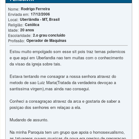
Rodrigo Ferreira
Nome:
17/12/2006
Enviada em:
Uberlândia - MT, Brasil
Local:
Católica
Religião:
20 anos
Idade:
2.o grau concluído
Escolaridade:
Operador de Maquinas
Profissão:
Estou muito empolgado som esse sit pois traz temas polemicos
e que aqui em Uberlandia nao tem muitas com o conhecimento
da visao da igreja sobre tais.
Estava tentando me consagrar a nossa senhora atravez do
metodo de sao Luiz Maria(Tratada da verdadeira devoçao a
santissima virgem),mas ainda nao consegui.
Conheci a consagraçao atravez da arca e gostaria de saber a
posiçao dos senhores em relaçao a ela.
Mudando de assunto.
Na minha Paroquia tem um grupo que apoia o homosexualismo,
as tatuagens,ouvem musicas da nova era presiso de preparaçao