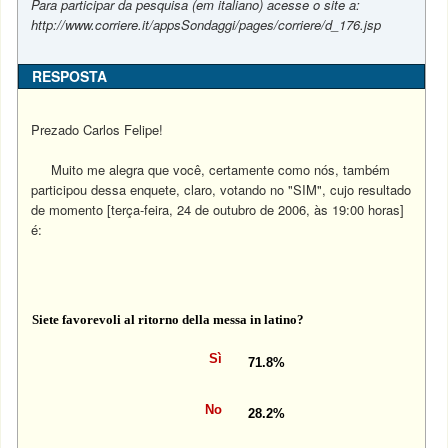
Para participar da pesquisa (em italiano) acesse o site a:
http://www.corriere.it/appsSondaggi/pages/corriere/d_176.jsp
RESPOSTA
Prezado Carlos Felipe!
Muito me alegra que você, certamente como nós, também
participou dessa enquete, claro, votando no "SIM", cujo resultado
de momento [terça-feira, 24 de outubro de 2006, às 19:00 horas]
é:
Siete favorevoli al ritorno della messa in latino?
Sì
71.8%
No
28.2%