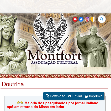
Buscar
Doutrina
Download
Enviar
Imprimir
Maioria dos pesquisados por jornal italiano
apóiam retorno da Missa em latim