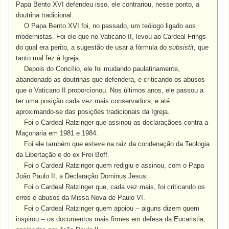
Papa Bento XVI defendeu isso, ele contrariou, nesse ponto, a
doutrina tradicional.
O Papa Bento XVI foi, no passado, um teólogo ligado aos
modernistas. Foi ele que no Vaticano II, levou ao Cardeal Frings
do qual era perito, a sugestão de usar a fórmula do
subsistit
, que
tanto mal fez à Igreja.
Depois do Concílio, ele foi mudando paulatinamente,
abandonado as doutrinas que defendera, e criticando os abusos
que o Vaticano II proporcionou. Nos últimos anos, ele passou a
ter uma posição cada vez mais conservadora, e até
aproximando-se das posições tradicionais da Igreja.
Foi o Cardeal Ratzinger que assinou as declaraçãoes contra a
Maçonaria em 1981 e 1984.
Foi ele também que esteve na raiz da condenação da Teologia
da Libertação e do ex Frei Boff.
Foi o Cardeal Ratzinger quem redigiu e assinou, com o Papa
João Paulo II, a Declaração Dominus Jesus.
Foi o Cardeal Ratzinger que, cada vez mais, foi criticando os
erros e abusos da Missa Nova de Paulo VI.
Foi o Cardeal Ratzinger quem apoiou -- alguns dizem quem
inspirou -- os documentos mais firmes em defesa da Eucaristia,