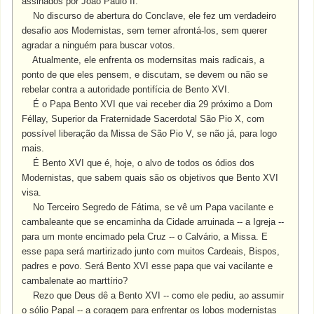
assinados por João Paulo II.
No discurso de abertura do Conclave, ele fez um verdadeiro
desafio aos Modernistas, sem temer afrontá-los, sem querer
agradar a ninguém para buscar votos.
Atualmente, ele enfrenta os modernsitas mais radicais, a
ponto de que eles pensem, e discutam, se devem ou não se
rebelar contra a autoridade pontifícia de Bento XVI.
É o Papa Bento XVI que vai receber dia 29 próximo a Dom
Féllay, Superior da Fraternidade Sacerdotal São Pio X, com
possível liberação da Missa de São Pio V, se não já, para logo
mais.
É Bento XVI que é, hoje, o alvo de todos os ódios dos
Modernistas, que sabem quais são os objetivos que Bento XVI
visa.
No Terceiro Segredo de Fátima, se vê um Papa vacilante e
cambaleante que se encaminha da Cidade arruinada -- a Igreja --
para um monte encimado pela Cruz -- o Calvário, a Missa. E
esse papa será martirizado junto com muitos Cardeais, Bispos,
padres e povo. Será Bento XVI esse papa que vai vacilante e
cambalenate ao marttírio?
Rezo que Deus dê a Bento XVI -- como ele pediu, ao assumir
o sólio Papal -- a coragem para enfrentar os lobos modernistas