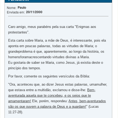
Paulo
Nome:
20/11/2000
Enviada em:
Caro amigo, meus parabéns pela sua carta "Enigmas aos
protestantes".
Esta carta sobre Maria, a mãe de Deus, é interessante, pois ela
aponta em poucas palavras, todas as virtudes de Maria; o
grandeproblema é que, aparentemente, ao longo da história, os
homensforamacrescentando virtudes divinas a Maria.
Eu gostaria de saber se Maria, como Jesus, já existia deste o
princípio dos tempos.
Por favor, comente os seguintes versículos da Bíblia:
"Ora, aconteceu que, ao dizer Jesus estas palavras, umamulher,
que estava entre a multidão, exclamou e disse-lhe:
Bem-
aventurada aquela que te concebeu, e os seios que te
amamentaram!
Ele, porém, respondeu:
Antes, bem-aventurados
são os que ouvem a palavra de Deus e a guardam!
" (Lucas
11:27-28).