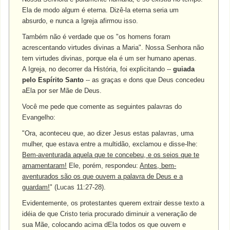
Ela de modo algum é eterna. Dizê-la eterna seria um
absurdo, e nunca a Igreja afirmou isso.
Também não é verdade que os "os homens foram
acrescentando virtudes divinas a Maria". Nossa Senhora não
tem virtudes divinas, porque ela é um ser humano apenas.
A Igreja, no decorrer da História, foi explicitando --
guiada
pelo Espírito Santo
-- as graças e dons que Deus concedeu
aEla por ser Mãe de Deus.
Você me pede que comente as seguintes palavras do
Evangelho:
"Ora, aconteceu que, ao dizer Jesus estas palavras, uma
mulher, que estava entre a multidão, exclamou e disse-lhe:
Bem-aventurada aquela que te concebeu, e os seios que te
amamentaram!
Ele, porém, respondeu:
Antes, bem-
aventurados são os que ouvem a palavra de Deus e a
guardam!
" (Lucas 11:27-28).
Evidentemente, os protestantes querem extrair desse texto a
idéia de que Cristo teria procurado diminuir a veneração de
sua Mãe, colocando acima dEla todos os que ouvem e