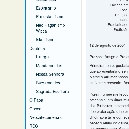
Enviada em
Espiritismo
Local
Religião
Protestantismo
Idade
Escolaridade
Neo Paganismo -
Profissão
Wicca
Islamismo
12 de agosto de 2004
Doutrina
Liturgia
Prezado Amigo e Profe
Mandamentos
Primeiramente, gostari
que apresentaria o sen
Nossa Senhora
Marcelo arrumar nosso es
Sacramentos
estivesse presente. Ac
Sagrada Escritura
Porém, o que me levou 
O Papa
presenciei em duas mis
dos Pinheiros, celebra
Gnose
tipo profanação e here
Neocatecumenato
dirigir ao altar e começ
beber o vinho do cálice
RCC
um enorme erro), é que