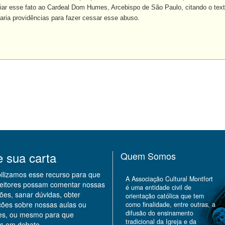
r esse fato ao Cardeal Dom Humes, Arcebispo de São Paulo, citando o tex
ria providências para fazer cessar esse abuso.
,
e sua carta
Quem Somos
bilizamos esse recurso para que
A Associação Cultural Montfort
leitores possam comentar nossas
é uma entidade civil de
ões, sanar dúvidas, obter
orientação católica que tem
ções sobre nossas aulas ou
como finalidade, entre outras, a
difusão do ensinamento
des, ou mesmo para que
tradicional da Igreja e da
s em debate.