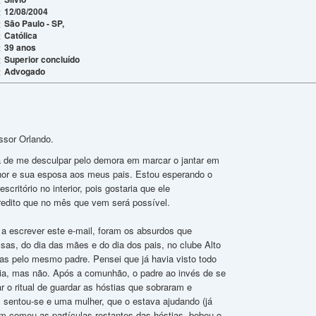
12/08/2004
:
São Paulo - SP,
:
Católica
:
39 anos
:
Superior concluído
:
Advogado
:
ssor Orlando.
a de me desculpar pelo demora em marcar o jantar em
hor e sua esposa aos meus pais. Estou esperando o
critório no interior, pois gostaria que ele
redito que no mês que vem será possível.
a escrever este e-mail, foram os absurdos que
sas, do dia das mães e do dia dos pais, no clube Alto
das pelo mesmo padre. Pensei que já havia visto todo
sia, mas não. Após a comunhão, o padre ao invés de se
ar o ritual de guardar as hóstias que sobraram e
, sentou-se e uma mulher, que o estava ajudando (já
m comeu as partículas restantes das hóstias, bebeu o