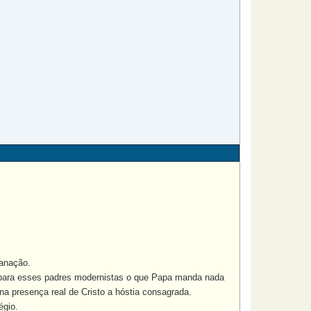
fanação.
para esses padres modernistas o que Papa manda nada
a presença real de Cristo a hóstia consagrada.
égio.