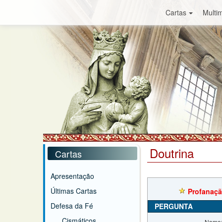
Cartas
Multim
Doutrina
Cartas
Apresentação
Últimas Cartas
Profanaçã
Defesa da Fé
PERGUNTA
Cismáticos
Nome