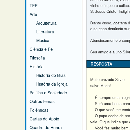
TFP
vinho e limpou o cálic
S. Jesus Cristo. Indigi
Arte
Arquitetura
Diante disso, gostaria
e se essa denúncia surt
Literatura
Música
Atenciosamente e semp
Ciência e Fé
Seu amigo e aluno Silv
Filosofia
RESPOSTA
História
História do Brasil
Muito prezado Silvio,
História da Igreja
salve Maria!
Política e Sociedade
É sempre uma alegria 
Outros temas
Será uma honra para m
Polêmicas
O que você me conta s
O papa acaba de proib
Cartas de Apoio
vale. O que indica que
Quadro de Honra
Você fez muito bem em 