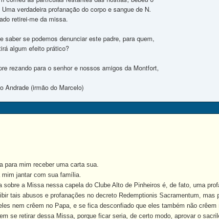
e. Uma verdadeira profanação do corpo e sangue de N.
nado retirei-me da missa.
 de saber se podemos denunciar este padre, para quem,
irá algum efeito prático?
re rezando para o senhor e nossos amigos da Montfort,
io Andrade (irmão do Marcelo)
para mim receber uma carta sua.
im jantar com sua família.
obre a Missa nessa capela do Clube Alto de Pinheiros é, de fato, uma pro
ir tais abusos e profanações no decreto Redemptionis Sacramentum, mas 
 eles nem crêem no Papa, e se fica desconfiado que eles também não crêem n
se retirar dessa Missa, porque ficar seria, de certo modo, aprovar o sacril