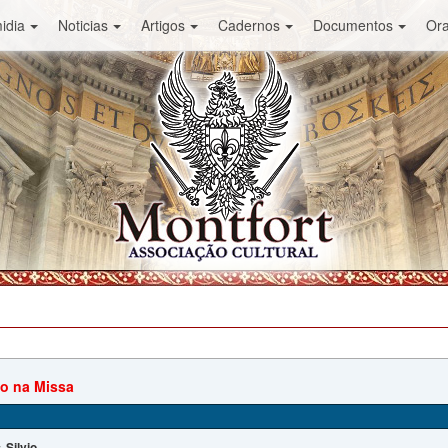
idia
Noticias
Artigos
Cadernos
Documentos
Or
o na Missa
Silvio
: