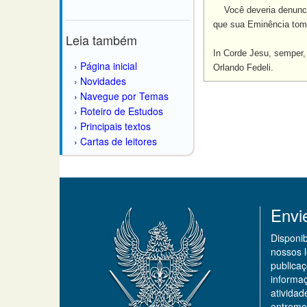
Você deveria denuncia
que sua Eminência toma
Leia também
In Corde Jesu, semper
Página inicial
Orlando Fedeli.
Novidades
Navegue por Temas
Roteiro de Estudos
Principais textos
Cartas de leitores
Envi
Disponi
nossos 
publicaç
informa
ativida
entremo