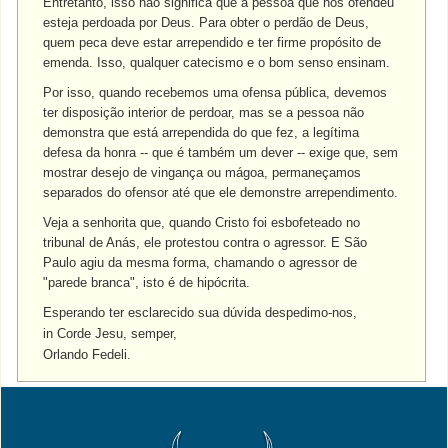
Entretanto, isso não significa que a pessoa que nos ofendeu
esteja perdoada por Deus. Para obter o perdão de Deus,
quem peca deve estar arrependido e ter firme propósito de
emenda. Isso, qualquer catecismo e o bom senso ensinam.
Por isso, quando recebemos uma ofensa pública, devemos
ter disposição interior de perdoar, mas se a pessoa não
demonstra que está arrependida do que fez, a legítima
defesa da honra -- que é também um dever -- exige que, sem
mostrar desejo de vingança ou mágoa, permaneçamos
separados do ofensor até que ele demonstre arrependimento.
Veja a senhorita que, quando Cristo foi esbofeteado no
tribunal de Anás, ele protestou contra o agressor. E São
Paulo agiu da mesma forma, chamando o agressor de
"parede branca", isto é de hipócrita.
Esperando ter esclarecido sua dúvida despedimo-nos,
in Corde Jesu, semper,
Orlando Fedeli.