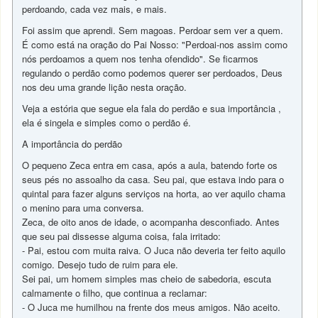
perdoando, cada vez mais, e mais.
Foi assim que aprendi. Sem magoas. Perdoar sem ver a quem.
É como está na oração do Pai Nosso: "Perdoai-nos assim como
nós perdoamos a quem nos tenha ofendido". Se ficarmos
regulando o perdão como podemos querer ser perdoados, Deus
nos deu uma grande lição nesta oração.
Veja a estória que segue ela fala do perdão e sua importância ,
ela é singela e simples como o perdão é.
A importância do perdão
O pequeno Zeca entra em casa, após a aula, batendo forte os
seus pés no assoalho da casa. Seu pai, que estava indo para o
quintal para fazer alguns serviços na horta, ao ver aquilo chama
o menino para uma conversa.
Zeca, de oito anos de idade, o acompanha desconfiado. Antes
que seu pai dissesse alguma coisa, fala irritado:
- Pai, estou com muita raiva. O Juca não deveria ter feito aquilo
comigo. Desejo tudo de ruim para ele.
Sei pai, um homem simples mas cheio de sabedoria, escuta
calmamente o filho, que continua a reclamar:
- O Juca me humilhou na frente dos meus amigos. Não aceito.