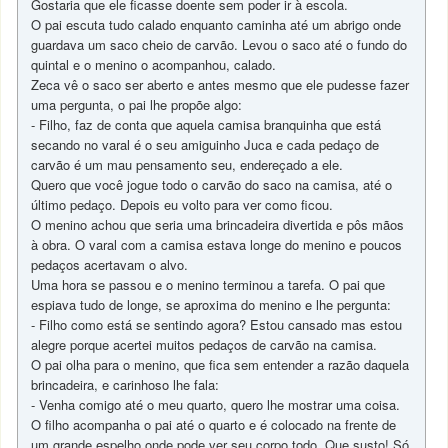
Gostaria que ele ficasse doente sem poder ir à escola.
O pai escuta tudo calado enquanto caminha até um abrigo onde
guardava um saco cheio de carvão. Levou o saco até o fundo do
quintal e o menino o acompanhou, calado.
Zeca vê o saco ser aberto e antes mesmo que ele pudesse fazer
uma pergunta, o pai lhe propõe algo:
- Filho, faz de conta que aquela camisa branquinha que está
secando no varal é o seu amiguinho Juca e cada pedaço de
carvão é um mau pensamento seu, endereçado a ele.
Quero que você jogue todo o carvão do saco na camisa, até o
último pedaço. Depois eu volto para ver como ficou.
O menino achou que seria uma brincadeira divertida e pôs mãos
à obra. O varal com a camisa estava longe do menino e poucos
pedaços acertavam o alvo.
Uma hora se passou e o menino terminou a tarefa. O pai que
espiava tudo de longe, se aproxima do menino e lhe pergunta:
- Filho como está se sentindo agora? Estou cansado mas estou
alegre porque acertei muitos pedaços de carvão na camisa.
O pai olha para o menino, que fica sem entender a razão daquela
brincadeira, e carinhoso lhe fala:
- Venha comigo até o meu quarto, quero lhe mostrar uma coisa.
O filho acompanha o pai até o quarto e é colocado na frente de
um grande espelho onde pode ver seu corpo todo. Que susto! Só