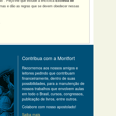
as
". Peço-lhe que estude a encíclica
Ecclesia de
temas e dão as regras que se devem obedecer nessas
.
Contribua com a Montfort
Recorremos aos nossos amigos e
leitores pedindo que contribuam
financeiramente, dentro de suas
possibilidades, para a manutenção de
nossos trabalhos que envolvem aulas
em todo o Brasil, cursos, congressos,
publicação de livros, entre outros.
Colabore com nosso apostolado!
Saiba mais