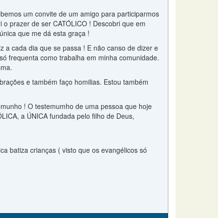
ecebemos um convite de um amigo para participarmos
bri o prazer de ser CATÓLICO ! Descobri que em
a única que me dá esta graça !
liz a cada dia que se passa ! E não canso de dizer e
 só frequenta como trabalha em minha comunidade.
sma.
ebrações e também faço homilias. Estou também
estemunho ! O testemumho de uma pessoa que hoje
LICA, a ÚNICA fundada pelo filho de Deus,
a batiza crianças ( visto que os evangélicos só