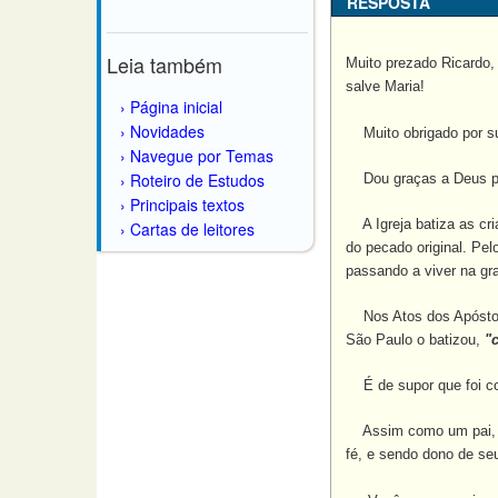
RESPOSTA
Leia também
Muito prezado Ricardo,
salve Maria!
Página inicial
Novidades
Muito obrigado por su
Navegue por Temas
Roteiro de Estudos
Dou graças a Deus por 
Principais textos
A Igreja batiza as cria
Cartas de leitores
do pecado original. Pel
passando a viver na gr
Nos Atos dos Apóstolos
São Paulo o batizou,
"
É de supor que foi com
Assim como um pai, por
fé, e sendo dono de seu