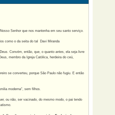
us Nosso Senhor que nos mantenha em seu santo serviço.
dos como o da seita do tal Davi Miranda
 Deus. Convém, então, que, o quanto antes, ela seja livre
 Deus, membro da Igreja Católica, herdeira do ceú,
eiro se converteu, porque São Paulo não fugiu. E então
milia moderna", sem filhos.
quer, ou não, ser vacinado, do mesmo modo, o pai tendo
 Batismo.