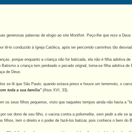
as generosas palavras de elogio ao site Montfort. Peço-lhe que reze a De
tê-lo conduzido à Igreja Católica, após ter percorrido caminhos tão desvia
nças, porque enquanto a criança não for batizada, ela não é filha adotiva de
o Batismo a criança tem perdoado o pecado orignal, torna-se filha adotiva de
aça de Deus.
 se lê que São Paulo, quando estava preso e houve um terremoto, o carcer
com toda a sua família"
(Atos XVI, 33).
 os seus filhos pequenos, visto que naqueles tempos ainda não havia a "fa
 ser dono de seu filho, o vacina contra a poliomelite, sem pedir a ele se 
s filhos, tem o direito e o poder de fazê-los batizar, pois conhece o bem do