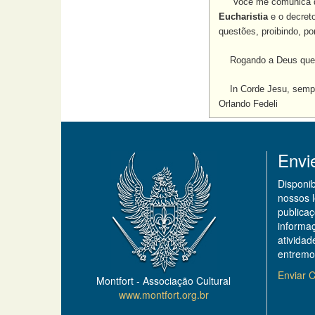
Você me comunica q
Eucharistia
e o decret
questões, proibindo, po
Rogando a Deus que se
In Corde Jesu, semp
Orlando Fedeli
Envi
Disponi
nossos 
publicaç
informa
ativida
entremo
Enviar C
Montfort - Associação Cultural
www.montfort.org.br