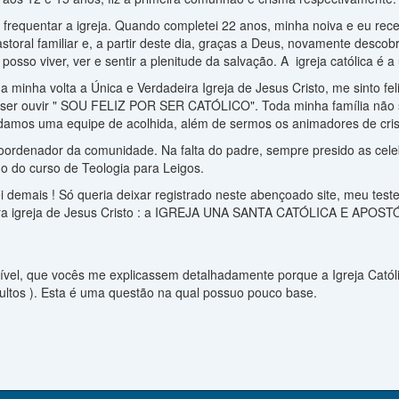
e frequentar a igreja. Quando completei 22 anos, minha noiva e eu r
storal familiar e, a partir deste dia, graças a Deus, novamente desco
posso viver, ver e sentir a plenitude da salvação. A igreja católica é 
a minha volta a Única e Verdadeira Igreja de Jesus Cristo, me sinto fe
uiser ouvir " SOU FELIZ POR SER CATÓLICO". Toda minha família não
ndamos uma equipe de acolhida, além de sermos os animadores de cri
ordenador da comunidade. Na falta do padre, sempre presido as cel
do do curso de Teologia para Leigos.
ei demais ! Só queria deixar registrado neste abençoado site, meu t
ira igreja de Jesus Cristo : a IGREJA UNA SANTA CATÓLICA E APOSTÓ
ível, que vocês me explicassem detalhadamente porque a Igreja Católic
ultos ). Esta é uma questão na qual possuo pouco base.