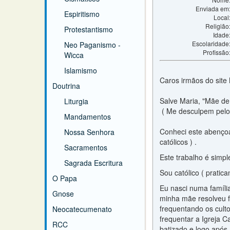
Enviada em
Espiritismo
Local
Religião
Protestantismo
Idade
Escolaridade
Neo Paganismo -
Profissão
Wicca
Islamismo
Caros irmãos do site 
Doutrina
Salve Maria, "Mãe de
Liturgia
( Me desculpem pelo 
Mandamentos
Conheci este abençoa
Nossa Senhora
católicos ) .
Sacramentos
Este trabalho é simple
Sagrada Escritura
Sou católico ( pratic
O Papa
Eu nasci numa família
Gnose
minha mãe resolveu fr
frequentando os cult
Neocatecumenato
frequentar a Igreja C
RCC
batizado e logo após