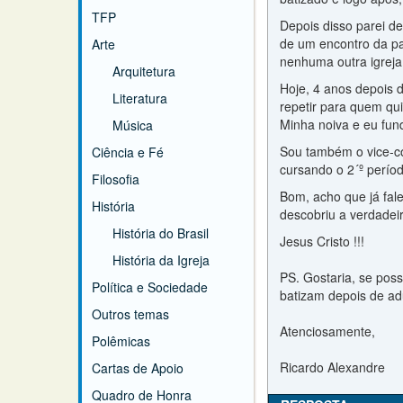
TFP
Depois disso parei d
de um encontro da pa
Arte
nenhuma outra igreja 
Arquitetura
Hoje, 4 anos depois d
Literatura
repetir para quem q
Minha noiva e eu fu
Música
Sou também o vice-co
Ciência e Fé
cursando o 2´º perío
Filosofia
Bom, acho que já fal
História
descobriu a verdade
História do Brasil
Jesus Cristo !!!
História da Igreja
PS. Gostaria, se poss
Política e Sociedade
batizam depois de ad
Outros temas
Atenciosamente,
Polêmicas
Ricardo Alexandre
Cartas de Apoio
Quadro de Honra