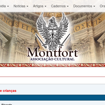
idia
Noticias
Artigos
Cadernos
Documentos
Or
e crianças
Ricardo
: