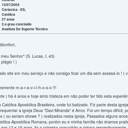
12/07/2004
:
Cariacica - ES,
:
Católica
:
27 anos
:
2.o grau concluído
:
Analista De Suporte Técnico
:
Montfort,
 meu Senhor" (S. Lucas, I, 43)
plágio ! )
do site em meu serviço e não consigo ficar um dia sem acessá-lo ! ( v
smente m-a-r-a-v-i-l-h-o-s-o !!!
ante ) há 4 anos e hoje sinto tristeza em não poder ter tido esta experi
 Católica Apostólica Brasileira, onde fui batizado. Fiz parte desta ig
equentar a igreja Deus "Davi Miranda" é Amor. Foi um tempo difícil, p
os ( ou seriam shows ? ) realizados nesta igreja. Passados alguns an
atólica Apostólica Romana, porém eu e minha família não éramos prati
, aos 12 e 15 anos, fiz a primeira comunhão e crisma respectivamente.