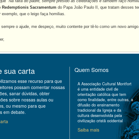
ue "
Na falta do padre, sempre presido as celebrações e também faço homili
o
Redemptionis Sacramentum
do Papa João Paulo II, que tratam desses 
r exemplo, que o leigo faça homilias.
mpre o ajude, me despeço, muito contente por tê-lo como um novo amigo
er,
e sua carta
Quem Somos
bilizamos esse recurso para que
A Associação Cultural Montfort
leitores possam comentar nossas
é uma entidade civil de
ões, sanar dúvidas, obter
orientação católica que tem
ções sobre nossas aulas ou
como finalidade, entre outras, a
difusão do ensinamento
des, ou mesmo para que
tradicional da Igreja e da
s em debate.
cultura desenvolvida pela
civilização cristã ocidental
arta
Saiba mais