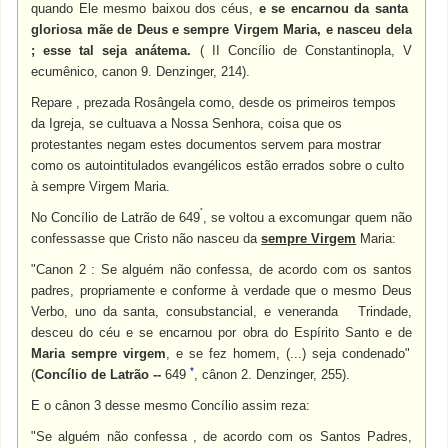
quando Ele mesmo baixou dos céus,
e se encarnou da santa
gloriosa mãe de Deus e sempre Virgem Maria, e nasceu dela
; esse tal seja anátema.
( II Concílio de Constantinopla, V
ecumênico, canon 9. Denzinger, 214).
Repare , prezada Rosângela como, desde os primeiros tempos
da Igreja, se cultuava a Nossa Senhora, coisa que os
protestantes negam estes documentos servem para mostrar
como os autointitulados evangélicos estão errados sobre o culto
à sempre Virgem Maria.
*
No Concílio de Latrão de 649
, se voltou a excomungar quem não
confessasse que Cristo não nasceu da
sempre Virgem
Maria:
"Canon 2 : Se alguém não confessa, de acordo com os santos
padres, propriamente e conforme à verdade que o mesmo Deus
Verbo, uno da santa, consubstancial, e veneranda Trindade,
desceu do céu e se encarnou por obra do Espírito Santo e de
Maria sempre virgem
, e se fez homem, (...) seja condenado"
*
(
Concílio de Latrão
--
649
, cânon 2. Denzinger, 255).
E o cânon 3 desse mesmo Concílio assim reza:
"Se alguém não confessa , de acordo com os Santos Padres,