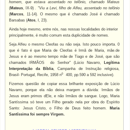
homem, que estava assentado no telônio, chamado Mateus
(
Mateus
, IX-9)
. "Viu a Levi, filho de Alfeu, assentado no telônio
(
Marcos
, 11-14). O mesmo que é chamado José é chamado
Barsabas (
Atos
, I, 23).
Ainda hoje mesmo, entre nós, nas nossas localidades do interior
principalmente, é multo comum esta duplicidade de nomes.
Seja Alfeu o mesmo Cleofas ou não seja. Isto pouco importa. 0
que é fato é que Maria de Cleofas é Irmã de Maria, mãe.de
Jesus e é ao mesmo tempo mãe de Tiago e de José, que são
chamados
IRMÃOS
do Senhor" (Lúcio Navarro,
Legítima
Interpretação da Bíblia
, Campanha de Instrução religiosa,
0
Brasil- Portugal, Recife, 1958 n
400, pp.590 a 592 inclusive).
Fizemos questão de copiar essa brilhante exposição de Lúcio
Navarro, porque ela não deixa margem a dúvida: Irmãos de
Jesus eram primos dEle, e não Irmãos de sangue. Logo, Maria
Santíssima só teve um Filho gerado nela por obra do Espírito
Santo: Jesus Cristo, o Filho de Deus feito homem.
Maria
Santíssima foi sempre Virgem.