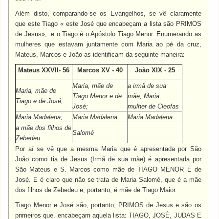
Além disto, comparando-se os Evangelhos, se vê claramente
que este Tiago « este José que encabeçam a lista são PRIMOS
de Jesus», e o Tiago é o Apóstolo Tiago Menor. Enumerando as
mulheres que estavam juntamente com Maria ao pé da cruz,
Mateus, Marcos e João as identificam da seguinte maneira:
Mateus XXVII- 56
Marcos XV - 40
João XIX - 25
Maria, mãe de
a irmã de sua
Maria, mãe de
Tiago Menor e de
mãe, Maria,
Tiago e de José;
José;
mulher de Cleofas
Maria Madalena;
Maria Madalena
Maria Madalena
a mãe dos filhos de
Salomé
Zebedeu.
Por aí se vê que a mesma Maria que é apresentada por São
João como tia de Jesus (Irmã de sua mãe) é apresentada por
São Mateus e S. Marcos como mãe de TIAGO
MENOR E
de
José. E é claro que não se trata de Maria Salomé, que é a mãe
dos filhos de Zebedeu e, portanto, é mãe de Tiago Maior.
Tiago Menor e José são, portanto, PRIMOS
de Jesus e são os
primeiros que. encabeçam aquela lista: TIAGO, JOSÉ, JUDAS E