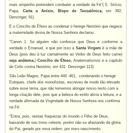
mais empenho pretendem combater a verdade da Fé"( S. Sirício,
Papa,
Carta a Anísio, Bispo de Tessalônica,
em 392.
Denzinger, 91).
E o Concílio de Éfeso ao condenar o herege Nestório que negava
a maternidade divina de Nossa Senhora declarou:
"Canon 1: Se alguém não confessa que Deus é conforme a
verdade o Emanuel, e que por isso a
Santa Virgem
é a mãe de
Deus (pois deu à luz carnalmente ao Verbo de Deus feito carne)
seja anátema.
(
Concílio de Éfeso,
Anatematismos e e capitulo
de Cirilo contra Nestório, em 431. Denzinger 113).
São Leão Magno, Papa entre 440 -461, condenando o herege
Eutiques, chefe dos monofisitas, escreveu de modo tão elevado
sobre esse tema, que não tememos alongar nosso texto com a
longa citação dele, pois que a beleza do estilo alivia a leitura, e a
verdade afirmada da Virgindade de Nossa Senhora nos confirma
na Fé:
"Entra, pois, nestas fraquezas do mundo o Filho de Deus,
baixando de seu trono celeste, porém não se afastando da glória
do Pai, gerado por nova ordem, por novo nascimento.