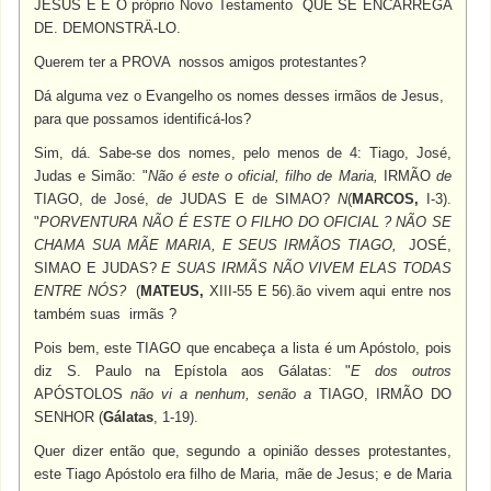
JESUS E É O
próprio Novo Testamento QUE SE ENCARREGA
DE.
DEMONSTRÄ-LO.
Querem ter a
PROVA
nossos amigos protestantes?
Dá alguma vez o Evangelho os nomes desses irmãos de Jesus,
para que possamos identificá-los?
Sim, dá. Sabe-se dos nomes, pelo menos de 4: Tiago, José,
Judas e Simão: "
Não é este o oficial, filho de Maria,
IRMÃO
de
TIAGO,
de José,
de
JUDAS E
de
SIMAO?
N
(
MARCOS,
I-3).
"
PORVENTURA NÃO É ESTE O FILHO DO OFICIAL ? NÃO SE
CHAMA
SUA
MÃE MARIA, E SEUS IRMÃOS
TIAGO,
JOSÉ,
SIMAO E
JUDAS?
E SUAS IRMÃS
NÃO
VIVEM ELAS TODAS
ENTRE NÓS?
(
MATEUS,
XIII-55 E 56).
ão vivem aqui entre nos
também suas irmãs ?
Pois bem, este
TIAGO
que encabeça a lista é um Apóstolo, pois
diz S. Paulo na Epístola aos Gálatas: "
E dos outros
APÓSTOLOS
não vi a nenhum, senão a
TIAGO, IRMÃO DO
SENHOR (
Gálatas
, 1-19).
Quer dizer então que, segundo a opinião desses protestantes,
este Tiago Apóstolo era filho de Maria, mãe de Jesus; e de Maria