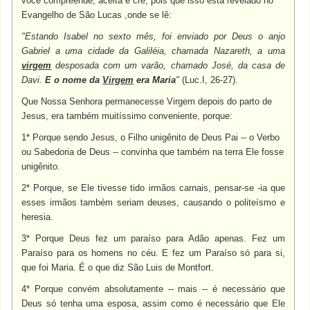
você compreende, aceita e crê, pois que isso está revelado no
Evangelho de São Lucas ,onde se lê:
"Estando Isabel no sexto mês, foi enviado por Deus o anjo
Gabriel a uma cidade da Galiléia, chamada Nazareth, a uma
virgem
desposada com um varão, chamado José, da casa de
Davi.
E o nome da
Virgem
era Maria
"
(Luc.I, 26-27).
Que Nossa Senhora permanecesse Virgem depois do parto de
Jesus, era também muitíssimo conveniente, porque:
1* Porque sendo Jesus, o Filho unigênito de Deus Pai -- o Verbo
ou Sabedoria de Deus -- convinha que também na terra Ele fosse
unigênito.
2* Porque, se Ele tivesse tido irmãos carnais, pensar-se -ia que
esses irmãos também seriam deuses, causando o politeísmo e
heresia.
3* Porque Deus fez um paraíso para Adão apenas. Fez um
Paraíso para os homens no céu. E fez um Paraíso só para si,
que foi Maria. É o que diz São Luis de Montfort.
4* Porque convém absolutamente -- mais -- é necessário que
Deus só tenha uma esposa, assim como é necessário que Ele