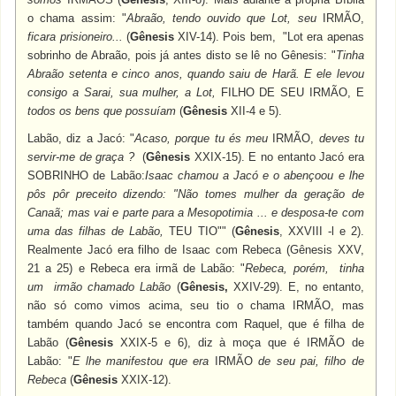
o chama assim: "
Abraão, tendo ouvido que Lot, seu
IRMÃO,
ficara prisioneiro...
(
Gênesis
XIV-14). Pois bem, "Lot era apenas
sobrinho de Abraão, pois já antes disto se lê no Gênesis: "
Tinha
Abraão setenta e cinco anos, quando saiu de Harã. E ele levou
consigo a Sarai, sua mulher, a Lot,
FILHO DE SEU IRMÃO, E
todos os
bens que possuíam
(
Gênesis
XII-4 e 5).
Labão, diz a Jacó: "
Acaso, porque tu és meu
IRMÃO,
deves tu
servir-me de graça ?
(
Gênesis
XXIX-15). E no entanto Jacó era
SOBRINHO
de Labão:
Isaac chamou a Jacó e o abençoou e lhe
pôs pôr preceito dizendo: "Não tomes mulher da geração de
Canaã; mas vai e parte para a Mesopotimia ... e desposa-te com
uma das filhas de Labão,
TE
U TIO"
" (
Gênesis
, XXVIII -l e 2).
Realmente Jacó era filho de Isaac com Rebeca (Gênesis XXV,
21 a 25) e Rebeca era irmã de Labão: "
Rebeca, porém, tinha
um irmão chamado Labão
(
Gênesis,
XXIV-29). E, no entanto,
não só como vimos acima, seu tio o chama
IRMÃO,
mas
também quando Jacó se encontra com Raquel, que é filha de
Labão (
Gênesis
XXIX-5 e 6), diz à moça que é
IRMÃO
de
Labão: "
E lhe manifestou que era
IRMÃO
de seu pai, filho de
Rebeca
(
Gênesis
XXIX-12).