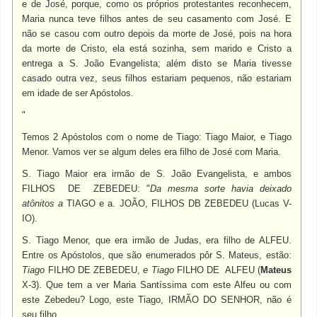
e de José, porque, como os próprios protestantes reconhecem,
Maria nunca teve filhos antes de seu casamento com José. E
não se casou com outro depois da morte de José, pois na hora
da morte de Cristo, ela está sozinha, sem marido e Cristo a
entrega a S. João Evangelista; além disto se Maria tivesse
casado outra vez, seus filhos estariam pequenos, não estariam
em idade de ser Apóstolos.
"
Temos 2 Apóstolos com o nome de Tiago: Tiago Maior, e Tiago
Menor. Vamos ver se algum deles era filho de José com Maria.
S. Tiago Maior era irmão de S. João Evangelista, e ambos
FILHOS
DE ZEBEDEU: "
Da mesma sorte havia deixado
atônitos a
TIAGO
e a. JOÃO,
FILHOS DB ZEBEDEU (
Lucas V-
IO).
S. Tiago Menor, que era irmão de Judas, era filho de ALFEU.
Entre os Apóstolos, que são enumerados pôr S. Mateus, estão:
Tiago
FILHO DE ZEBEDEU,
e Tiago
FILHO DE ALFEU (
Mateus
X-3). Que tem a ver Maria Santíssima com este Alfeu ou com
este Zebedeu? Logo, este Tiago, IRMÃO DO SE
NHOR,
não é
seu filho.