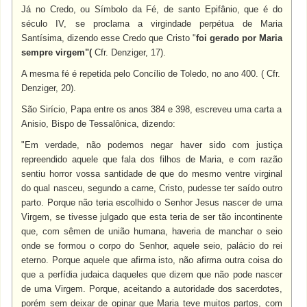
Já no Credo, ou Símbolo da Fé, de santo Epifânio, que é do
século IV, se proclama a virgindade perpétua de Maria
Santísima, dizendo esse Credo que Cristo "
foi gerado por Maria
sempre virgem"(
Cfr. Denziger, 17).
A mesma fé é repetida pelo Concílio de Toledo, no ano 400. ( Cfr.
Denziger, 20).
São Sirício, Papa entre os anos 384 e 398, escreveu uma carta a
Anisio, Bispo de Tessalônica, dizendo:
"Em verdade, não podemos negar haver sido com justiça
repreendido aquele que fala dos filhos de Maria, e com razão
sentiu horror vossa santidade de que do mesmo ventre virginal
do qual nasceu, segundo a carne, Cristo, pudesse ter saído outro
parto. Porque não teria escolhido o Senhor Jesus nascer de uma
Virgem, se tivesse julgado que esta teria de ser tão incontinente
que, com sêmen de união humana, haveria de manchar o seio
onde se formou o corpo do Senhor, aquele seio, palácio do rei
eterno. Porque aquele que afirma isto, não afirma outra coisa do
que a perfídia judaica daqueles que dizem que não pode nascer
de uma Virgem. Porque, aceitando a autoridade dos sacerdotes,
porém sem deixar de opinar que Maria teve muitos partos, com