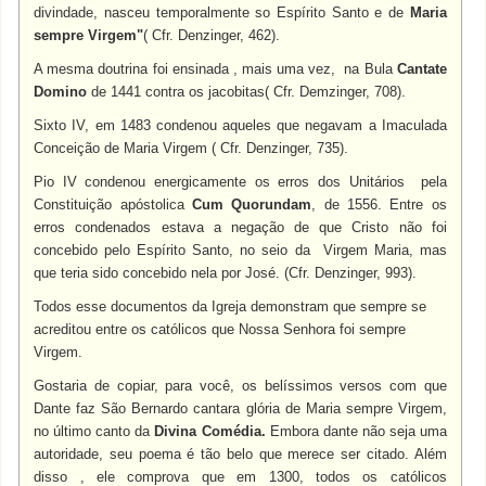
divindade, nasceu temporalmente so Espírito Santo e de
Maria
sempre Virgem"
( Cfr. Denzinger, 462).
A mesma doutrina foi ensinada , mais uma vez, na Bula
Cantate
Domino
de 1441 contra os jacobitas( Cfr. Demzinger, 708).
Sixto IV, em 1483 condenou aqueles que negavam a Imaculada
Conceição de Maria Virgem ( Cfr. Denzinger, 735).
Pio IV condenou energicamente os erros dos Unitários pela
Constituição apóstolica
Cum Quorundam
, de 1556. Entre os
erros condenados estava a negação de que Cristo não foi
concebido pelo Espírito Santo, no seio da Virgem Maria, mas
que teria sido concebido nela por José. (Cfr. Denzinger, 993).
Todos esse documentos da Igreja demonstram que sempre se
acreditou entre os católicos que Nossa Senhora foi sempre
Virgem.
Gostaria de copiar, para você, os belíssimos versos com que
Dante faz São Bernardo cantara glória de Maria sempre Virgem,
no último canto da
Divina Comédia.
Embora dante não seja uma
autoridade, seu poema é tão belo que merece ser citado. Além
disso , ele comprova que em 1300, todos os católicos