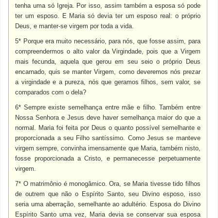
tenha uma só Igreja. Por isso, assim também a esposa só pode
ter um esposo. E Maria só devia ter um esposo real: o próprio
Deus, e manter-se virgem por toda a vida.
5* Porque era muito necessário, para nós, que fosse assim, para
compreendermos o alto valor da Virgindade, pois que a Virgem
mais fecunda, aquela que gerou em seu seio o próprio Deus
encarnado, quis se manter Virgem, como deveremos nós prezar
a virgindade e a pureza, nós que geramos filhos, sem valor, se
comparados com o dela?
6* Sempre existe semelhança entre mãe e filho. Também entre
Nossa Senhora e Jesus deve haver semelhança maior do que a
normal. Maria foi feita por Deus o quanto possível semelhante e
proporcionada a seu Filho santíssimo. Como Jesus se manteve
virgem sempre, convinha imensamente que Maria, também nisto,
fosse proporcionada a Cristo, e permanecesse perpetuamente
virgem.
7* O matrimônio é monogâmico. Ora, se Maria tivesse tido filhos
de outrem que não o Espírito Santo, seu Divino esposo, isso
seria uma aberração, semelhante ao adultério. Esposa do Divino
Espírito Santo uma vez, Maria devia se conservar sua esposa