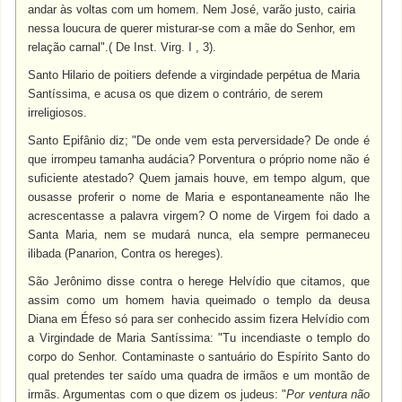
andar às voltas com um homem. Nem José, varão justo, cairia
nessa loucura de querer misturar-se com a mãe do Senhor, em
relação carnal".( De Inst. Virg. I , 3).
Santo Hilario de poitiers defende a virgindade perpétua de Maria
Santíssima, e acusa os que dizem o contrário, de serem
irreligiosos.
Santo Epifânio diz; "De onde vem esta perversidade? De onde é
que irrompeu tamanha audácia? Porventura o próprio nome não é
suficiente atestado? Quem jamais houve, em tempo algum, que
ousasse proferir o nome de Maria e espontaneamente não lhe
acrescentasse a palavra virgem? O nome de Virgem foi dado a
Santa Maria, nem se mudará nunca, ela sempre permaneceu
ilibada (Panarion, Contra os hereges).
São Jerônimo disse contra o herege Helvídio que citamos, que
assim como um homem havia queimado o templo da deusa
Diana em Éfeso só para ser conhecido assim fizera Helvídio com
a Virgindade de Maria Santíssima: "Tu incendiaste o templo do
corpo do Senhor. Contaminaste o santuário do Espírito Santo do
qual pretendes ter saído uma quadra de irmãos e um montão de
irmãs. Argumentas com o que dizem os judeus: "
Por ventura não