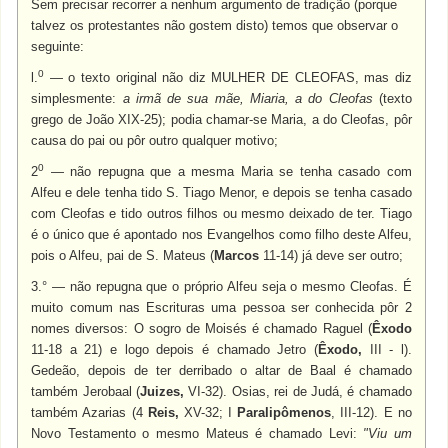
Sem precisar recorrer a nenhum argumento de tradição (porque
talvez os protestantes não gostem disto) temos que observar o
seguinte:
0
l.
— o texto original não diz MULHER DE CLEOFAS
,
mas diz
simplesmente:
a irmã de sua mãe, Miaria, a do Cleofas
(texto
grego de João XIX-25); podia chamar-se Maria, a do Cleofas, pôr
causa do pai ou pôr outro qualquer motivo;
0
2
— não repugna que a mesma Maria se tenha casado com
Alfeu e dele tenha tido S. Tiago Menor, e depois se tenha casado
com Cleofas e tido outros filhos ou mesmo deixado de ter. Tiago
é o único que é apontado nos Evangelhos como filho deste Alfeu,
pois o Alfeu, pai de S. Mateus (
Marcos
11-14) já deve ser outro;
3.° — não repugna que o próprio Alfeu seja o mesmo Cleofas. É
muito comum nas Escrituras uma pessoa ser conhecida pôr 2
nomes diversos: O sogro de Moisés é chamado Raguel (
Êxodo
11-18 a 21) e logo depois é chamado Jetro (
Êxodo,
III - l).
Gedeão, depois de ter derribado o altar de Baal é chamado
também Jerobaal (
Juizes,
VI-32). Osias, rei de Judá, é chamado
também Azarias (4
Reis,
XV-32; I
Paralipômenos
, III-12). E no
Novo Testamento o mesmo Mateus é chamado Levi:
"Viu um