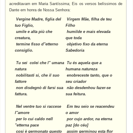
acreditavam em Maria Santíssima; Eis os versos belíssimos de
Dante em honra de Nossa Senhora:
Vergine Madre, figlia del
Virgem Mãe, filha de teu
tuo Figlio,
Filho
umile e alta più che
humilde e mais elevada
creatura,
que toda
termine fisso d"etterno
objetivo fixo da eterna
consiglio.
Sabedoria
Tu sei colei che l" umana
Tu és aquela que a
natura
humana natureza
nobilitasti si, che il suo
enobreceste tanto, que o
fattore
seu criador
non disdegnò di farsi sua
não desdenhou fazer-se
fattura.
sua feitura.
Nel ventre tuo si raccese
Em teu seio se reacendeu
l"amore
o amor
per lo cui caldo nell
por cujo ardor, na eterna
"etterna pace
paz [do céu]
cosi è germonato questo
assim germinou esta flor