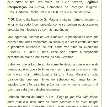
pelo autor de um livro muito útil: Lúcio Navarro,
Legítima
Interpretação da Bíblia
, Campanha de Instrução religiosa,
Brasil-Portugal, Recife, 1958 n º 400, pp.590 a 592 inclusive.
"400.
Diante da frase de S. Mateus vista no número anterior, o
leitor ainda poderá compreender como se tenham equivocado os
protestantes, iludindo-se com as aparências.
Mas agora vai pasmar ao ver a malícia, a precipitação com que
esses enfatuados intérpretes da Bíblia que a lêem continuamente
e procuram aprendê-la de cor, ainda vão tirar da expressão
IRMÃOS DE JESUS
uma conclusão. contra a virgindade
perpétua do Maria Santíssima. Senão, vejamos.
Sabemos que a Escritura não somente designa com o nome de
Irmãos aquêles que são filhos do mesmo pai ou da mesma mãe,
como eram Caim .Abel, Esaú e Jacó, S. Tiago Maior e S. João
Evangelista (que eram filhos de Zebedeu) etc.; mas também
aqueles que são parentes próximos, como tios e primos. - A
Escritura está cheia destes exemplos.
Abraão chama de Irmão a Lot: "
Peço-te que não haja rinhas
entre mim e ti, nem entre os meus pastores e os teus, porque
somos
IRMÃOS
(
Gênesis
, XIII-8). Mais adiante a própria Bíblia