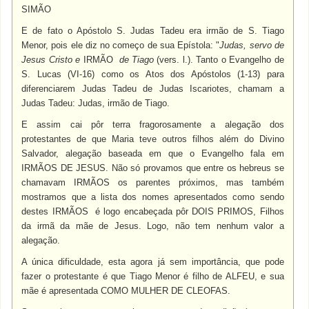
SIMÃO
E de fato o Apóstolo S. Judas Tadeu era irmão de S. Tiago
Menor, pois ele diz no começo de sua Epístola: "
Judas, servo de
Jesus Cristo e
IRMÃO
de Tiago
(vers. l.). Tanto o Evangelho de
S. Lucas (VI-16) como os Atos dos Apóstolos (1-13) para
diferenciarem Judas Tadeu de Judas Iscariotes, chamam a
Judas Tadeu: Judas, irmão de Tiago.
E assim cai pôr terra fragorosamente a alegação dos
protestantes de que Maria teve outros filhos além do Divino
Salvador, alegação baseada em que o Evangelho fala em
IRMÃOS DE JESUS.
Não só provamos que entre os hebreus se
chamavam IRMÃOS
os parentes próximos, mas também
mostramos que a lista dos nomes apresentados como sendo
destes
IRMÃOS
é logo encabeçada pôr
DOIS PRIMOS, F
ilhos
da irmã da mãe de Jesus. Logo, não tem nenhum valor a
alegação.
A única dificuldade, esta agora já sem importância, que pode
fazer o protestante é que Tiago Menor é filho de
ALFEU,
e sua
mãe é apresentada COMO MULHER DE CLEOFAS.