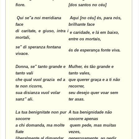
fiore.
[dos santos no céu]
Qui se"a noi meridiana
Aqui [no céu] és, para nós,
face
brilhante face
di caritate, e giuso, intra i
e caridade, e lá em baixo,
mortali,
entre os mortais,
se" di speranza fontana
és de esperança fonte viva.
vivace.
Donna, se" tanto grande e
Mulher, és tão grande e
tanto vali
tanto vales,
che qual vuol grazia ed a
que querer graça e a ti não
te non ricorre,
recorrer,
sua disianza vuol volar
seu desejo quer voar sem
sanz" ali.
ter asas.
La tua benignitate non pur
A tua benignidade não
socorre
socorre apenas
a chi domanda, ma molte
quem pede, mas muitas
fiate
vezes,
liberalmente al dimandar
generosamente, ao pedir