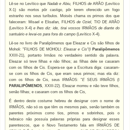
Lê-se no Levítico que
Nadab e Abiu,
FILHOS
de
ARÃO
(Levítico
X-1) são mortos pôr castigo, pôr terem oferecido um fogo
estranho nos seus turíbulos. Moisés chama os primos dos que
faleceram: Misael e Elisafan
,
FILHOS
de Oziel,
TIO DE ARÃO
(Levítico X-4)
e lhes diz: ide, tirai vossos
IRMÃOS
de diante do
santuário e levai-os para fora do campo
(Levítico X-4).
Lê-se no livro de Paralipômenos que Eleazar e Cis são filhos de
Moholi: "
FILHOS DE MOHOLI:
Eleasar e
Cis"
(I
Paralipômenos
XXIII-21), portanto Irmãos no verdadeiro sentido da palavra.
Eleazar só teve filhas e não filhos; as filhas dele se casaram
com os filhos de Cis. Espera-se que a Escritura diga: casaram-
se com os filhos de Cis, que eram seus primos; mas ela diz:
com os filhos de Cis, seus
IRMÃOS: "
E
SEUS IRMÃOS
(I
PARALIPÔMENOS
, XXIII-22).
Eleazar morreu e não teve filhos,
senão filhas; e casaram com os filhos de Cis,
É dentro deste costume hebreu de designar com o nome de
IRMÃOS,
não só os que têm os mesmos pais, senão também os
parentes próximos como tios, primos e sobrinhos, pois o
hebraico não possuía palavras próprias para designar esses
parentescos, que o Novo Testamento fala em
IRMÃOS DE