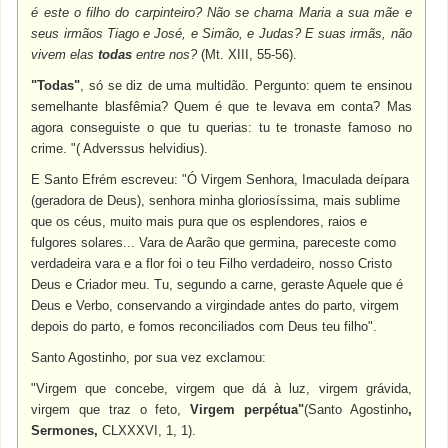
é este o filho do carpinteiro? Não se chama Maria a sua mãe e
seus irmãos Tiago e José, e Simão, e Judas? E suas irmãs, não
vivem elas
todas
entre nos?
(Mt. XIII, 55-56).
"Todas"
, só se diz de uma multidão. Pergunto: quem te ensinou
semelhante blasfêmia? Quem é que te levava em conta? Mas
agora conseguiste o que tu querias: tu te tronaste famoso no
crime. "( Adverssus helvidius).
E Santo Efrém escreveu: "Ó Virgem Senhora, Imaculada deípara
(geradora de Deus), senhora minha gloriosíssima, mais sublime
que os céus, muito mais pura que os esplendores, raios e
fulgores solares... Vara de Aarão que germina, pareceste como
verdadeira vara e a flor foi o teu Filho verdadeiro, nosso Cristo
Deus e Criador meu. Tu, segundo a carne, geraste Aquele que é
Deus e Verbo, conservando a virgindade antes do parto, virgem
depois do parto, e fomos reconciliados com Deus teu filho".
Santo Agostinho, por sua vez exclamou:
"Virgem que concebe, virgem que dá à luz, virgem grávida,
virgem que traz o feto,
Virgem perpétua"
(Santo Agostinho
,
Sermones,
CLXXXVI, 1, 1).