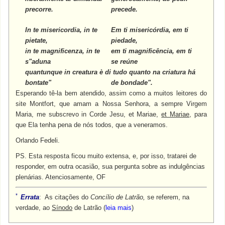
precorre.
precede.
In te misericordia, in te
Em ti misericórdia, em ti
pietate,
piedade,
in te magnificenza, in te
em ti magnificência, em ti
s"aduna
se reúne
quantunque in creatura è di
tudo quanto na criatura há
bontate"
de bondade".
Esperando tê-la bem atendido, assim como a muitos leitores do
site Montfort, que amam a Nossa Senhora, a sempre Virgem
Maria, me subscrevo in Corde Jesu, et Mariae,
et Mariae
, para
que Ela tenha pena de nós todos, que a veneramos.
Orlando Fedeli.
PS. Esta resposta ficou muito extensa, e, por isso, tratarei de
responder, em outra ocasião, sua pergunta sobre as indulgências
plenárias. Atenciosamente, OF
*
Errata
: As citações do
Concílio de Latrão,
se referem, na
verdade, ao
Sínodo
de Latrão (
leia mais
)