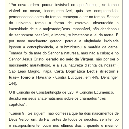
"Por nova ordem: porque invisível no que é seu, , se tornou
visível no nosso, incompreensível, quis ser compreendido;
permanecendo antes do tempo, começou a ser no tempo; Senhor
do universo, tomou a forma de escravo, obscurecida a
imensidade de sua majestade;Deus impassível, não desdenhou
de ser homem passível, e imortal, submeter-se à lei da morte. E
por novo nascimento gerado: porque a virgindade inviolada
ignorou a concupiscência, e subministrou a matéria da carne.
Tomada foi da mãe do Senhor a natureza, mas não a culpa; e no
Senhor Jesus Cristo,
gerado no seio da Virgem
, não por ser o
nascimento maravilhoso, é a sua natureza distinta da nossa" (
São Leão Magno, Papa,
Carta Dogmática Lectis dilectionis
tuae-- Tomo a Flaviano
- Contra Eutiques, em 449. Denzinger,
144).
O II Concílio de Constantinopla de 523, V Concílio Ecumênico,
decidiu em seus anatematismos sobre os chamados "três
capítulos":
"Canon 9 : Se alguém não confessa que há dois nascimentos de
Deus Verbo, um, do Pai, antes de todos os séculos, sem tempo
e incorporalmente; outro nos últimos dias , quando o mesmo,