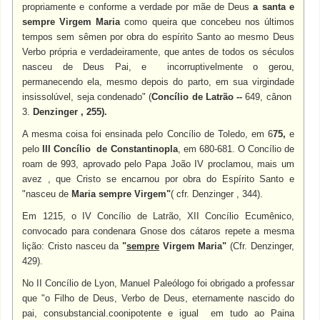
propriamente e conforme a verdade por mãe de Deus
a santa e
sempre Virgem Maria
como queira que concebeu nos últimos
tempos sem sêmen por obra do espírito Santo ao mesmo Deus
Verbo própria e verdadeiramente, que antes de todos os séculos
nasceu de Deus Pai, e incorruptivelmente o gerou,
permanecendo ela, mesmo depois do parto, em sua virgindade
insissolúvel, seja condenado" (
Concílio de Latrão --
649, cânon
3.
Denzinger , 255).
A mesma coisa foi ensinada pelo Concílio de Toledo, em 6
75,
e
pelo
III Concílio de Constantinopla
, em 680-681. O Concílio de
roam de 993, aprovado pelo Papa João IV proclamou, mais um
avez , que Cristo se encarnou por obra do Espírito Santo e
"nasceu de
Maria sempre Virgem"
( cfr. Denzinger , 344).
Em 1215, o IV Concílio de Latrão, XII Concílio Ecumênico,
convocado para condenara Gnose dos cátaros repete a mesma
lição: Cristo nasceu da
"
sempre
Virgem Maria"
(Cfr. Denzinger,
429).
No II Concílio de Lyon, Manuel Paleólogo foi obrigado a professar
que "o Filho de Deus, Verbo de Deus, eternamente nascido do
pai, consubstancial.coonipotente e igual em tudo ao Paina