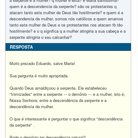
a serpente e a mulher? q mulher é esta? è Maria santissima?
quem é a descendencia da serpente? são os protestantes q
atacam tanto esta mulher de Deus tão hostilmente? e quem é a
descendencia da mulher, somos nós católicos a quem amamos
tanto esta mulher de Deus e os protestantes nos atacam tb tão
hostilmente? e o q significa q a mulher atingiria a sua cabeça e a
serpente atingiria o seu calcanhar?
RESPOSTA
Muito prezado Eduardo, salve Maria!
Sua pergunta é muito apropriada.
Quando Deus amaldiçoou a serpente, Ele estabeleceu
"Inimizades" entre a serpente --- o demônio --- e a mulher, isto é,
Nossa Senhora; entre a descendência da serpente e a
descendência da mulher.
O que é interessante é perguntar o que significa "descendência
da serpente" .
Pode o demônio ter descendência natural?