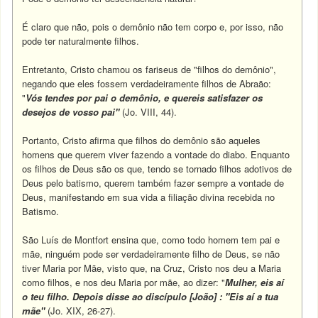
É claro que não, pois o demônio não tem corpo e, por isso, não
pode ter naturalmente filhos.
Entretanto, Cristo chamou os fariseus de "filhos do demônio",
negando que eles fossem verdadeiramente filhos de Abraão:
"
Vós tendes por pai o demônio, e quereis satisfazer os
desejos de vosso pai"
(Jo. VIII, 44).
Portanto, Cristo afirma que filhos do demônio são aqueles
homens que querem viver fazendo a vontade do diabo. Enquanto
os filhos de Deus são os que, tendo se tornado filhos adotivos de
Deus pelo batismo, querem também fazer sempre a vontade de
Deus, manifestando em sua vida a filiação divina recebida no
Batismo.
São Luís de Montfort ensina que, como todo homem tem pai e
mãe, ninguém pode ser verdadeiramente filho de Deus, se não
tiver Maria por Mãe, visto que, na Cruz, Cristo nos deu a Maria
como filhos, e nos deu Maria por mãe, ao dizer: "
Mulher, eis aí
o teu filho. Depois disse ao discípulo [João] : "Eis aí a tua
mãe"
(Jo. XIX, 26-27).