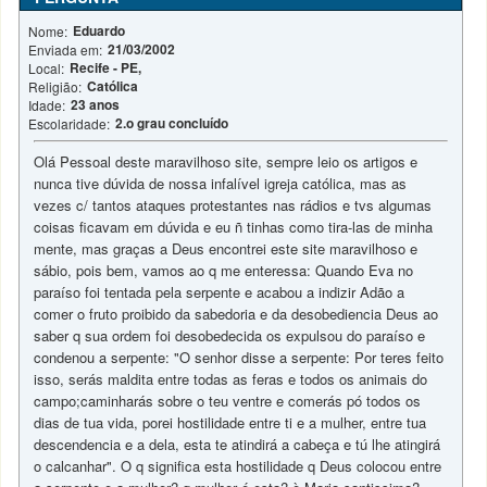
Eduardo
Nome:
21/03/2002
Enviada em:
Recife - PE,
Local:
Católica
Religião:
23 anos
Idade:
2.o grau concluído
Escolaridade:
Olá Pessoal deste maravilhoso site, sempre leio os artigos e
nunca tive dúvida de nossa infalível igreja católica, mas as
vezes c/ tantos ataques protestantes nas rádios e tvs algumas
coisas ficavam em dúvida e eu ñ tinhas como tira-las de minha
mente, mas graças a Deus encontrei este site maravilhoso e
sábio, pois bem, vamos ao q me enteressa: Quando Eva no
paraíso foi tentada pela serpente e acabou a indizir Adão a
comer o fruto proibido da sabedoria e da desobediencia Deus ao
saber q sua ordem foi desobedecida os expulsou do paraíso e
condenou a serpente: "O senhor disse a serpente: Por teres feito
isso, serás maldita entre todas as feras e todos os animais do
campo;caminharás sobre o teu ventre e comerás pó todos os
dias de tua vida, porei hostilidade entre ti e a mulher, entre tua
descendencia e a dela, esta te atindirá a cabeça e tú lhe atingirá
o calcanhar". O q significa esta hostilidade q Deus colocou entre