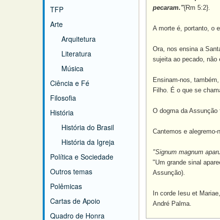
pecaram."
{Rm 5:2}.
TFP
Arte
A morte é, portanto, o 
Arquitetura
Ora, nos ensina a Sant
Literatura
sujeita ao pecado, não
Música
Ensinam-nos, também, o
Ciência e Fé
Filho. É o que se cha
Filosofia
O dogma da Assunção f
História
História do Brasil
Cantemos e alegremo-no
História da Igreja
"Signum magnum aparuit 
Política e Sociedade
"Um grande sinal apare
Outros temas
Assunção).
Polêmicas
In corde Iesu et Mariae
Cartas de Apoio
André Palma.
Quadro de Honra