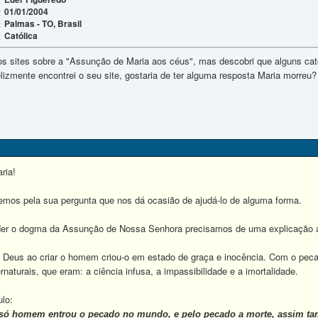
01/01/2004
:
Palmas - TO, Brasil
:
Católica
:
ios sites sobre a "Assunção de Maria aos céus", mas descobri que alguns ca
lizmente encontrei o seu site, gostaria de ter alguma resposta Maria morreu?
ria!
mos pela sua pergunta que nos dá ocasião de ajudá-lo de alguma forma.
er o dogma da Assunção de Nossa Senhora precisamos de uma explicação an
Deus ao criar o homem criou-o em estado de graça e inocência. Com o peca
rnaturais, que eram: a ciência infusa, a impassibilidade e a imortalidade.
lo:
só homem entrou o pecado no mundo, e pelo pecado a morte, assim ta