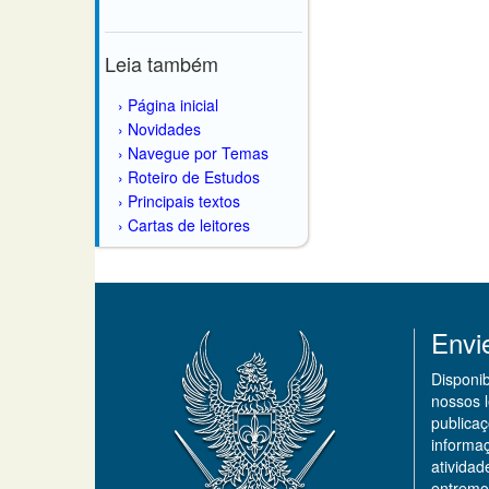
Leia também
Página inicial
Novidades
Navegue por Temas
Roteiro de Estudos
Principais textos
Cartas de leitores
Envi
Disponi
nossos 
publicaç
informa
ativida
entremo