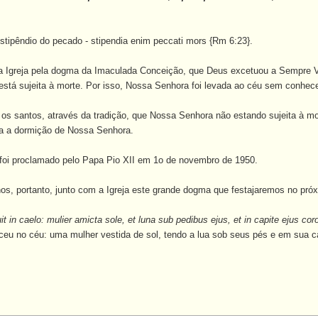
estipêndio do pecado - stipendia enim peccati mors {Rm 6:23}.
a Igreja pela dogma da Imaculada Conceição, que Deus excetuou a Sempre Vi
 está sujeita à morte. Por isso, Nossa Senhora foi levada ao céu sem conhec
s santos, através da tradição, que Nossa Senhora não estando sujeita à mort
ma a dormição de Nossa Senhora.
oi proclamado pelo Papa Pio XII em 1o de novembro de 1950.
s, portanto, junto com a Igreja este grande dogma que festajaremos no próx
in caelo: mulier amicta sole, et luna sub pedibus ejus, et in capite ejus co
ceu no céu: uma mulher vestida de sol, tendo a lua sob seus pés e em sua c
,