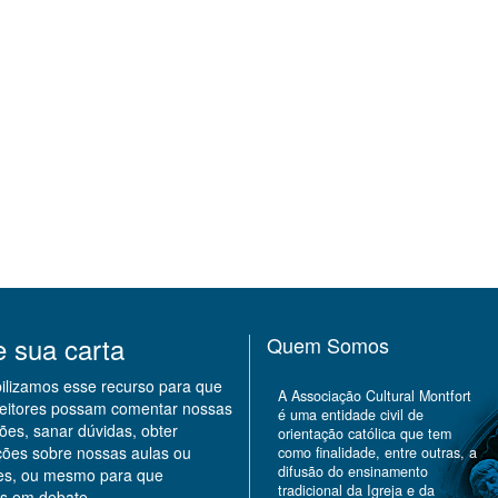
e sua carta
Quem Somos
bilizamos esse recurso para que
A Associação Cultural Montfort
leitores possam comentar nossas
é uma entidade civil de
ões, sanar dúvidas, obter
orientação católica que tem
ções sobre nossas aulas ou
como finalidade, entre outras, a
difusão do ensinamento
des, ou mesmo para que
tradicional da Igreja e da
s em debate.