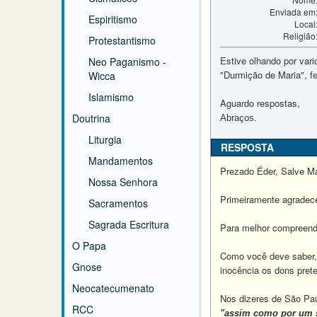
Enviada em
Espiritismo
Local
Religião
Protestantismo
Estive olhando por var
Neo Paganismo -
"Durmição de Maria", fe
Wicca
Islamismo
Aguardo respostas,
Doutrina
Abraços.
Liturgia
RESPOSTA
Mandamentos
Prezado Éder, Salve Ma
Nossa Senhora
Primeiramente agradece
Sacramentos
Sagrada Escritura
Para melhor compreend
O Papa
Como você deve saber, 
Gnose
inocência os dons prete
Neocatecumenato
Nos dizeres de São Pau
RCC
"assim como por um 