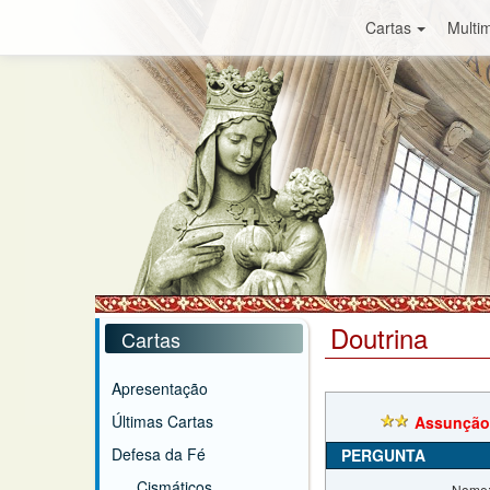
Cartas
Multim
Doutrina
Cartas
Apresentação
Últimas Cartas
Assunção 
Defesa da Fé
PERGUNTA
Cismáticos
Nome