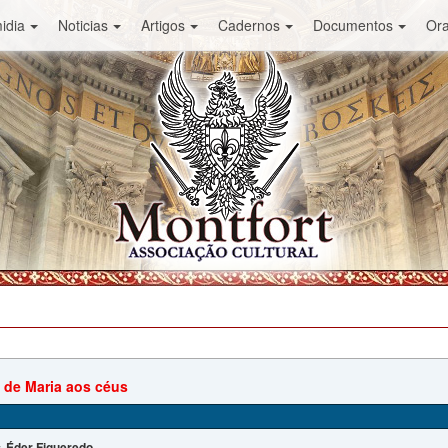
idia
Noticias
Artigos
Cadernos
Documentos
Or
de Maria aos céus
Éder Figueredo
: