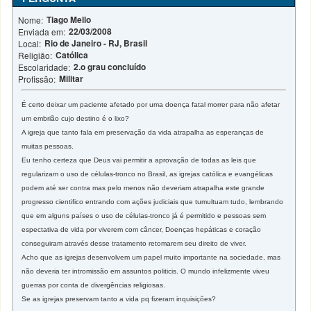
Tiago Mello
Nome:
22/03/2008
Enviada em:
Rio de Janeiro - RJ, Brasil
Local:
Católica
Religião:
2.o grau concluído
Escolaridade:
Militar
Profissão:
É certo deixar um paciente afetado por uma doença fatal morrer para não afetar
um embrião cujo destino é o lixo?
A igreja que tanto fala em preservação da vida atrapalha as esperanças de
muitas pessoas.
Eu tenho certeza que Deus vai permitir a aprovação de todas as leis que
regularizam o uso de células-tronco no Brasil, as igrejas católica e evangélicas
podem até ser contra mas pelo menos não deveriam atrapalha este grande
progresso cientifico entrando com ações judiciais que tumultuam tudo, lembrando
que em alguns países o uso de células-tronco já é permitido e pessoas sem
espectativa de vida por viverem com câncer, Doenças hepáticas e coração
conseguiram através desse tratamento retomarem seu direito de viver.
Acho que as igrejas desenvolvem um papel muito importante na sociedade, mas
não deveria ter intromissão em assuntos politicis. O mundo infelizmente viveu
guerras por conta de divergências religiosas.
Se as igrejas preservam tanto a vida pq fizeram inquisições?