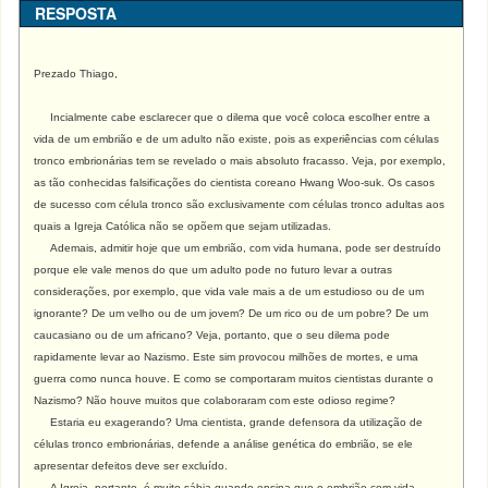
RESPOSTA
Prezado Thiago,
Incialmente cabe esclarecer que o dilema que você coloca escolher entre a
vida de um embrião e de um adulto não existe, pois as experiências com células
tronco embrionárias tem se revelado o mais absoluto fracasso. Veja, por exemplo,
as tão conhecidas falsificações do cientista coreano Hwang Woo-suk. Os casos
de sucesso com célula tronco são exclusivamente com células tronco adultas aos
quais a Igreja Católica não se opõem que sejam utilizadas.
Ademais, admitir hoje que um embrião, com vida humana, pode ser destruído
porque ele vale menos do que um adulto pode no futuro levar a outras
considerações, por exemplo, que vida vale mais a de um estudioso ou de um
ignorante? De um velho ou de um jovem? De um rico ou de um pobre? De um
caucasiano ou de um africano? Veja, portanto, que o seu dilema pode
rapidamente levar ao Nazismo. Este sim provocou milhões de mortes, e uma
guerra como nunca houve. E como se comportaram muitos cientistas durante o
Nazismo? Não houve muitos que colaboraram com este odioso regime?
Estaria eu exagerando? Uma cientista, grande defensora da utilização de
células tronco embrionárias, defende a análise genética do embrião, se ele
apresentar defeitos deve ser excluído.
A Igreja, portanto, é muito sábia quando ensina que o embrião com vida