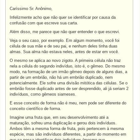
Caríssimo Sr. Anônimo,
Infelizmente acho que não quer se identificar por causa da
confusão com que escreve sua carta.
Além disso, me parece que não quer entender o que escrevi.
Veja o seu caso, por exemplo. Em algum momento, você foi
célula de sua mãe e de seu pai, e nenhum deles tinha duas
almas. Sua alma não estava neles, antes de estar em você.
O mesmo se aplica ao novo zigoto. A primeira célula não traz
nela a célula do segundo indivíduo, isto é, o gêmeo. Do mesmo
modo, na formação de um irmão gêmeo depois de alguns dias, a
partir de um embrião, não há um embrião duplicado, nem
potencialmente. Ele sofre uma divisão mitótica das células. Se o
embrião fosse duplicado antes de ser desprendido, ali já seriam 2
indivíduos, como gêmeos siameses.
E esse conceito de forma não é meu, nem pode ser diferente do
conceito científico de forma.
Imagine uma fruta que, em seu desenvolvimento até a
maturação, sofreu uma duplicação e gerou dois indivíduos.
Ambos têm a mesma forma de fruta, pois pertencem à mesma
espécie, mas são indivíduos diferentes, a partir do momento em
que se possa identificar dois indivíduos (mesmo que