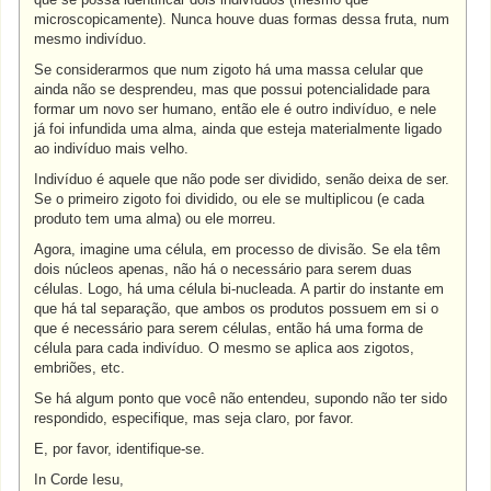
microscopicamente). Nunca houve duas formas dessa fruta, num
mesmo indivíduo.
Se considerarmos que num zigoto há uma massa celular que
ainda não se desprendeu, mas que possui potencialidade para
formar um novo ser humano, então ele é outro indivíduo, e nele
já foi infundida uma alma, ainda que esteja materialmente ligado
ao indivíduo mais velho.
Indivíduo é aquele que não pode ser dividido, senão deixa de ser.
Se o primeiro zigoto foi dividido, ou ele se multiplicou (e cada
produto tem uma alma) ou ele morreu.
Agora, imagine uma célula, em processo de divisão. Se ela têm
dois núcleos apenas, não há o necessário para serem duas
células. Logo, há uma célula bi-nucleada. A partir do instante em
que há tal separação, que ambos os produtos possuem em si o
que é necessário para serem células, então há uma forma de
célula para cada indivíduo. O mesmo se aplica aos zigotos,
embriões, etc.
Se há algum ponto que você não entendeu, supondo não ter sido
respondido, especifique, mas seja claro, por favor.
E, por favor, identifique-se.
In Corde Iesu,