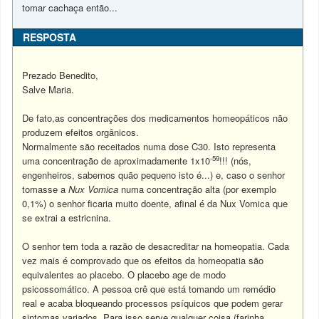
tomar cachaça então...
RESPOSTA
Prezado Benedito,
Salve Maria.
De fato,as concentrações dos medicamentos homeopáticos não
produzem efeitos orgânicos.
Normalmente são receitados numa dose C30. Isto representa
-59
uma concentração de aproximadamente 1x10
!!! (nós,
engenheiros, sabemos quão pequeno isto é...) e, caso o senhor
tomasse a
Nux Vomica
numa concentração alta (por exemplo
0,1%) o senhor ficaria muito doente, afinal é da Nux Vomica que
se extrai a estricnina.
O senhor tem toda a razão de desacreditar na homeopatia. Cada
vez mais é comprovado que os efeitos da homeopatia são
equivalentes ao placebo.
O placebo age de modo
psicossomático. A pessoa crê que está tomando um remédio
real e acaba bloqueando processos psíquicos que podem gerar
sintomas variados. Para isso serve qualquer coisa (farinha,