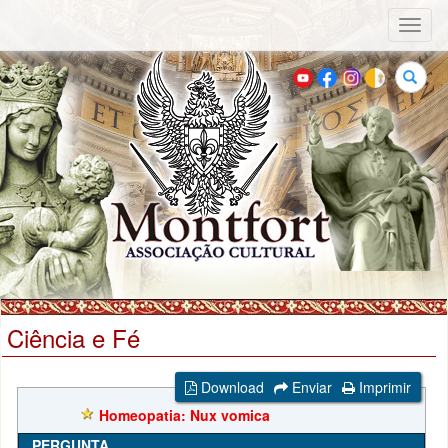
Toggl
naviga
Buscar
Ciência e Fé
Download
Enviar
Imprimir
Homeopatia: Nux vomica
PERGUNTA