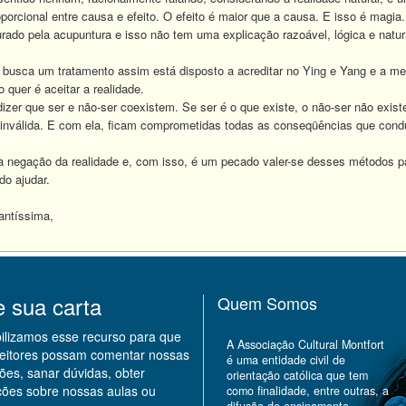
orcional entre causa e efeito. O efeito é maior que a causa. E isso é magia.
rado pela acupuntura e isso não tem uma explicação razoável, lógica e natur
 busca um tratamento assim está disposto a acreditar no Ying e Yang e a me
 quer é aceitar a realidade.
zer que ser e não-ser coexistem. Se ser é o que existe, o não-ser não existe.
 inválida. E com ela, ficam comprometidas todas as conseqüências que condu
a negação da realidade e, com isso, é um pecado valer-se desses métodos p
 ajudar.
antíssima,
e sua carta
Quem Somos
bilizamos esse recurso para que
A Associação Cultural Montfort
leitores possam comentar nossas
é uma entidade civil de
ões, sanar dúvidas, obter
orientação católica que tem
ções sobre nossas aulas ou
como finalidade, entre outras, a