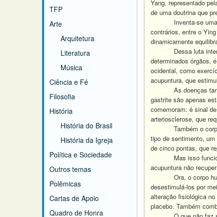
Yang, representado pel
TFP
de uma doutrina que pr
Inventa-se uma 
Arte
contrários, entre o Ying
Arquitetura
dinamicamente equilibr
Dessa luta int
Literatura
determinados órgãos, é 
Música
ocidental, como exercí
acupuntura, que estimul
Ciência e Fé
As doenças tam
Filosofia
gastrite são apenas es
comemoram: é sinal de 
História
arteriosclerose, que req
História do Brasil
Também o corpo
tipo de sentimento, um
História da Igreja
de cinco pontas, que re
Política e Sociedade
Mas isso func
acupuntura não recuper
Outros temas
Ora, o corpo h
Polêmicas
desestimulá-los por me
alteração fisiológica 
Cartas de Apoio
placebo. Também combat
Quadro de Honra
O que não faz 