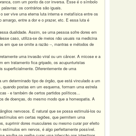
 branca, com um ponto da cor inversa. Esse é o símbolo
palavras: os contrários são iguais.
o ser vive uma eterna luta interna e metafísica entre os
 o amargo, entre a dor e o prazer, etc. E essa luta é
e essa dualidade. Assim, se uma pessoa sofre dores em
 Nesse caso, utiliza-se de meios não usuais na medicina
os em que se omite a razão --, mantras e métodos de
retamente uma invasão viral ou um câncer. A micose e a
m em tratamento fica gripado, os acupunturistas
is superficialmente. Diferentemente de uma
a um determinado tipo de órgão, que está vinculado a um
sões, quando postas em um esquema, formam uma estrela
as - e também de certos partidos políticos...
pos de doenças, do mesmo modo que a homeopatia. A
ânglios nervosos. É natural que se possa estimulá-los ou
e estímulos em certas regiões, que permitem uma
os, suprimir dores musculares ou mesmo curar por efeito
 estímulos em nervos, é algo perfeitamente possível.
ma agulha na orelha curar uma infecção nos intestinos.