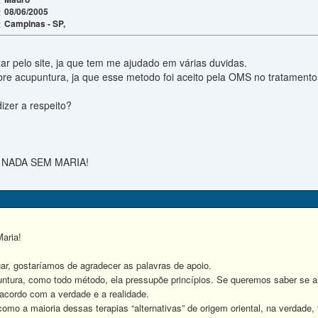
08/06/2005
:
Campinas - SP,
:
ar pelo site, ja que tem me ajudado em várias duvidas.
bre acupuntura, ja que esse metodo foi aceito pela OMS no tratamento
zer a respeito?
 NADA SEM MARIA!
aria!
ar, gostaríamos de agradecer as palavras de apoio.
ntura, como todo método, ela pressupõe princípios. Se queremos saber se a
 acordo com a verdade e a realidade.
como a maioria dessas terapias “alternativas” de origem oriental, na verdad