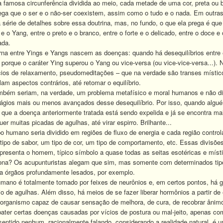
a famosa circunferência dividida ao meio, cada metade de uma cor, preta ou
ega que o ser e o não-ser coexistem, assim como o tudo e o nada. Em outras 
série de detalhes sobre essa doutrina, mas, no fundo, o que ela prega é que 
 e o Yang, entre o preto e o branco, entre o forte e o delicado, entre o doce e
ada.
erna entre Yings e Yangs nascem as doenças: quando há desequilíbrios entr
porque o caráter Ying superou o Yang ou vice-versa (ou vice-vice-versa...).
cios de relaxamento, pseudomeditações – que na verdade são transes místic
am aspectos contrários, até retomar o equilíbrio.
bém seriam, na verdade, um problema metafísico e moral humanos e não di
tágios mais ou menos avançados desse desequilíbrio. Por isso, quando algué
que a doença anteriormente tratada está sendo expelida e já se encontra ma
uer muitas picadas de agulhas, até virar espirro. Brilhante...
 humano seria dividido em regiões de fluxo de energia e cada região control
 tipo de sabor, um tipo de cor, um tipo de comportamento, etc. Essas divi
presenta o homem, típico símbolo a quase todas as seitas esotéricas e místic
iona? Os acupunturistas alegam que sim, mas somente com determinados ti
a órgãos profundamente lesados, por exemplo.
umano é totalmente tomado por feixes de neurônios e, em certos pontos, há g
io de agulhas. Além disso, há meios de se fazer liberar hormônios a partir d
no organismo capaz de causar sensação de melhora, de cura, de recobrar ânim
er certas doenças causadas por vícios de postura ou mal-jeito, apenas com
sentido nenhum, racionalmente falando, considerando a realidade natural, é u