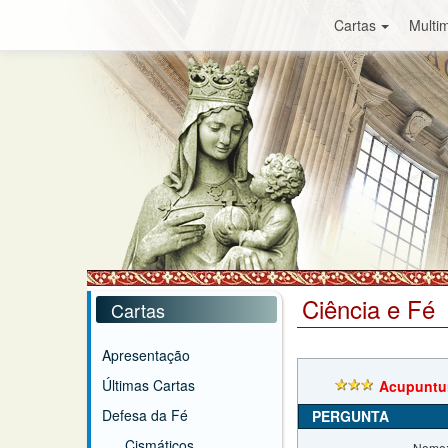
Cartas
Multim
Ciência e Fé
Cartas
Apresentação
Últimas Cartas
Acupuntu
Defesa da Fé
PERGUNTA
Cismáticos
Nome