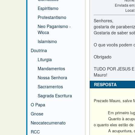
Enviada em
Espiritismo
Local
Protestantismo
Senhores,
Neo Paganismo -
gostaria de parabeniz
Wicca
Gostaria de saber so
Islamismo
O que vocês podem di
Doutrina
Obrigado
Liturgia
Mandamentos
TUDO POR JESUS E
Mauro!
Nossa Senhora
RESPOSTA
Sacramentos
Sagrada Escritura
Prezado Mauro, salve M
O Papa
Em primeiro lug
Gnose
Quanto à acupu
Neocatecumenato
o quanto eles estão de
A acupuntura, 
RCC