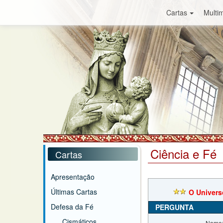
Cartas
Multim
Ciência e Fé
Cartas
Apresentação
Últimas Cartas
O Univers
Defesa da Fé
PERGUNTA
Cismáticos
Nome