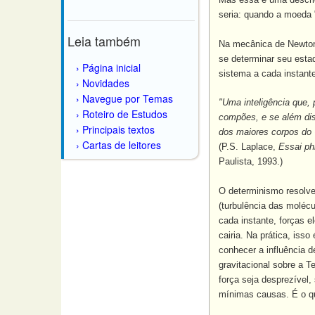
seria: quando a moeda 
Leia também
Na mecânica de Newton,
se determinar seu esta
Página inicial
sistema a cada instant
Novidades
Navegue por Temas
"Uma inteligência que,
Roteiro de Estudos
compões, e se além dis
Principais textos
dos maiores corpos do 
Cartas de leitores
(P.S. Laplace,
Essai phi
Paulista, 1993.)
O determinismo resolve
(turbulência das molécu
cada instante, forças 
cairia. Na prática, is
conhecer a influência 
gravitacional sobre a 
força seja desprezível,
mínimas causas. É o qu