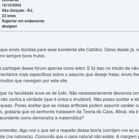
16/10/2004
:
São Gonçalo - RJ,
:
23 anos
:
Superior em andamento
:
designer
:
 que envio dúvidas para esse excelente site Católico. Deixo desde já, 
ere sempre bons frutos.
articipei desse fórum apenas como leitor. E fiz isso no intuito de nã
entários mais específicos sobre o assunto que desejo tratar, envio-l
 muitos que navegam por este site.
que na faculdade ouve-se de tudo. Não necessariamente devemos con
vão contra a verdade (que é única e imutável). Não posso aceitar a id
caso. Posso aceitar que as coisas artificiais podem assumir caráter c
, gostaria que os senhores tratassem da Teoria do Caos. Afinal, el
discordante como demonstra a matemática?
entender, digo-vos o que sei a respeito dessa teoria (corrijam-me se e
iste (na natureza). Concordo que o caos natural não existe. A margem 