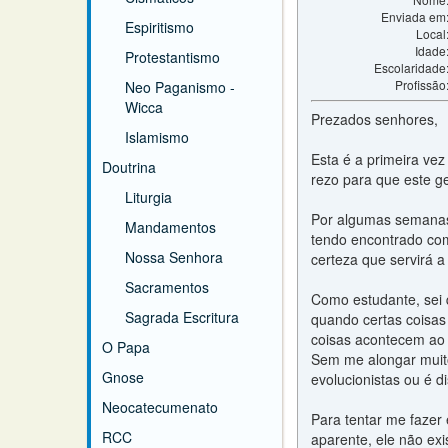
Enviada em
Espiritismo
Local
Idade
Protestantismo
Escolaridade
Profissão
Neo Paganismo -
Wicca
Prezados senhores,
Islamismo
Esta é a primeira vez
Doutrina
rezo para que este g
Liturgia
Por algumas semanas p
Mandamentos
tendo encontrado com
Nossa Senhora
certeza que servirá a
Sacramentos
Como estudante, sei 
Sagrada Escritura
quando certas coisas 
coisas acontecem ao a
O Papa
Sem me alongar muito
Gnose
evolucionistas ou é 
Neocatecumenato
Para tentar me fazer 
RCC
aparente, ele não ex