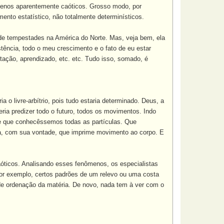
ômenos aparentemente caóticos. Grosso modo, por
to estatístico, não totalmente determinísticos.
 de tempestades na América do Norte. Mas, veja bem, ela
stência
, todo o meu crescimento e o fato de eu estar
tação, aprendizado, etc. etc. Tudo isso, somado, é
 o livre-arbítrio, pois tudo estaria determinado. Deus, a
eria predizer todo o futuro, todos os movimentos. Indo
sde que conhecêssemos todas as partículas. Que
alma, com sua vontade, que imprime movimento ao corpo. E
óticos. Analisando esses fenômenos, os especialistas
or exemplo, certos padrões de um relevo ou uma costa
de ordenação da matéria. De novo, nada tem à ver com o