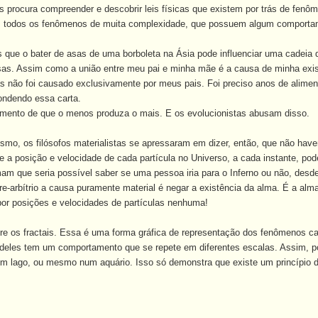
s procura compreender e descobrir leis físicas que existem por trás de fen
 todos os fenômenos de muita complexidade, que possuem algum comportamen
 que o bater de asas de uma borboleta na Ásia pode influenciar uma cadeia
sas. Assim como
a união entre meu pai e minha mãe é a causa de minha exi
s não foi causado exclusivamente por meus pais. Foi preciso anos de alimen
ondendo essa carta.
gumento de que o menos produza o mais. E os evolucionistas abusam disso.
smo, os filósofos materialistas se apressaram em dizer, então, que não haveria
e a posição e velocidade de cada partícula no Universo, a cada instante, pod
rmam que seria possível saber se uma pessoa iria para o Inferno ou não, de
ivre-arbítrio a causa puramente material é negar a existência da alma. É a 
por posições e velocidades de partículas nenhuma!
re os fractais. Essa é uma forma gráfica de representação dos fenômenos ca
 deles tem um comportamento que se repete em diferentes escalas. Assim, p
num lago, ou mesmo num aquário. Isso só demonstra que existe um princípio 