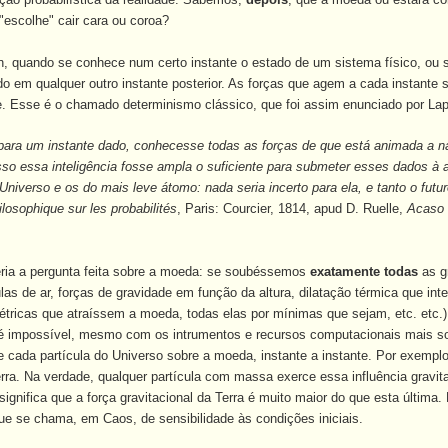
"escolhe" cair cara ou coroa?
 quando se conhece num certo instante o estado de um sistema físico, ou se
do em qualquer outro instante posterior. As forças que agem a cada instante
e. Esse é o chamado determinismo clássico, que foi assim enunciado por Lap
 para um instante dado, conhecesse todas as forças de que está animada a na
so essa inteligência fosse ampla o suficiente para submeter esses dados à
Universo e os do mais leve átomo: nada seria incerto para ela, e tanto o fut
losophique sur les probabilités
, Paris: Courcier, 1814, apud D. Ruelle,
Acaso 
ria a pergunta feita sobre a moeda: se soubéssemos
exatamente todas
as g
las de ar, forças de gravidade em função da altura, dilatação térmica que in
elétricas que atraíssem a moeda, todas elas por mínimas que sejam, etc. et
so é impossível, mesmo com os intrumentos e recursos computacionais mais s
de cada partícula do Universo sobre a moeda, instante a instante. Por exemp
Terra. Na verdade, qualquer partícula com massa exerce essa influência grav
 significa que a força gravitacional da Terra é muito maior do que esta última
e se chama, em Caos, de sensibilidade às condições iniciais.