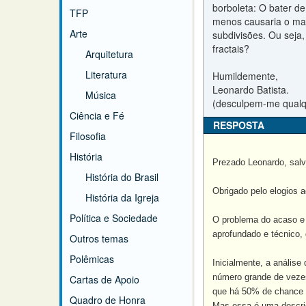
borboleta: O bater d
TFP
menos causaria o mais
Arte
subdivisões. Ou seja
fractais?
Arquitetura
Literatura
Humildemente,
Leonardo Batista.
Música
(desculpem-me qualqu
Ciência e Fé
RESPOSTA
Filosofia
História
Prezado Leonardo, salv
História do Brasil
Obrigado pelo elogios a
História da Igreja
Política e Sociedade
O problema do acaso e 
aprofundado e técnico,
Outros temas
Polêmicas
Inicialmente, a anális
número grande de vezes
Cartas de Apoio
que há 50% de chance d
Quadro de Honra
Mas essa é uma descriç