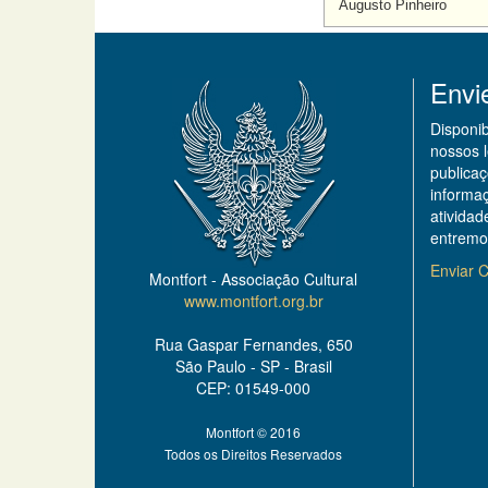
Augusto Pinheiro
Envi
Disponi
nossos 
publicaç
informa
ativida
entremo
Enviar C
Montfort - Associação Cultural
www.montfort.org.br
Rua Gaspar Fernandes, 650
São Paulo - SP - Brasil
CEP: 01549-000
Montfort © 2016
Todos os Direitos Reservados