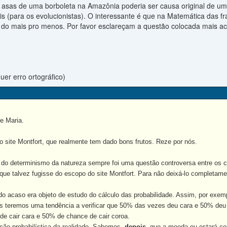
e asas de uma borboleta na Amazônia poderia ser causa original de u
 (para os evolucionistas). O interessante é que na Matemática das fra
, do mais pro menos. Por favor esclareçam a questão colocada mais ac
er erro ortográfico)
e Maria.
o site Montfort, que realmente tem dado bons frutos. Reze por nós.
do determinismo da natureza sempre foi uma questão controversa entre os cie
 que talvez fugisse do escopo do site Montfort. Para não deixá-lo completa
e do acaso era objeto de estudo do cálculo das probabilidade. Assim, por ex
 teremos uma tendência a verificar que 50% das vezes deu cara e 50% deu 
e cair cara e 50% de chance de cair coroa.
ão probabilística da realidade. Sabemos,
depois
, que a moeda ou estará co