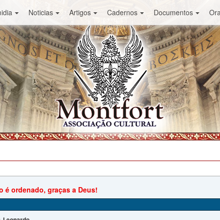
idia
Noticias
Artigos
Cadernos
Documentos
Or
o é ordenado, graças a Deus!
Leonardo
: