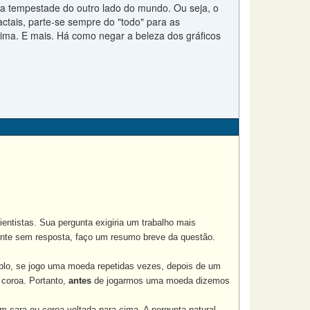
ma tempestade do outro lado do mundo. Ou seja, o
ctais, parte-se sempre do "todo" para as
ima. E mais. Há como negar a beleza dos gráficos
ntistas. Sua pergunta exigiria um trabalho mais
mente sem resposta, faço um resumo breve da questão.
emplo, se jogo uma moeda repetidas vezes, depois de um
coroa. Portanto,
antes
de jogarmos uma moeda dizemos
m cara ou coroa voltada para cima. A pergunta natural