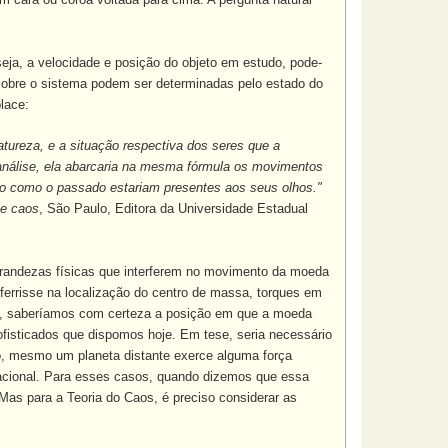
ja, a velocidade e posição do objeto em estudo, pode-
 sobre o sistema podem ser determinadas pelo estado do
lace:
tureza, e a situação respectiva dos seres que a
 análise, ela abarcaria na mesma fórmula os movimentos
uro como o passado estariam presentes aos seus olhos."
e caos
, São Paulo, Editora da Universidade Estadual
randezas físicas que interferem no movimento da moeda
teferrisse na localização do centro de massa, torques em
c.), saberíamos com certeza a posição em que a moeda
ofisticados que dispomos hoje. Em tese, seria necessário
lo, mesmo um planeta distante exerce alguma força
itacional. Para esses casos, quando dizemos que essa
. Mas para a Teoria do Caos, é preciso considerar as