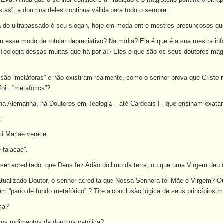
tas”, a doutrina deles continua válida para todo o sempre.
ia do ultrapassado é seu slogan, hoje em moda entre mestres presunçosos 
u esse modo de rotular depreciativo? Na mídia? Ela é que é a sua mestra inf
eologia dessas muitas que há por aí? Eles é que são os seus doutores magist
são “metáforas” e não existiram realmente, como o senhor prova que Cristo
oi ..”metafórica”?
 na Alemanha, há Doutores em Teologia – até Cardeais !-- que ensinam exatam
:
li Mariae verace
 falacae”.
 ser acreditado: que Deus fez Adão do limo da terra, ou que uma Virgem deu 
 atualizado Doutor, o senhor acredita que Nossa Senhora foi Mãe e Virgem? O
 “pano de fundo metafórico” ? Tire a conclusão lógica de seus princípios m
ma?
os rudimentos da doutrina católica?