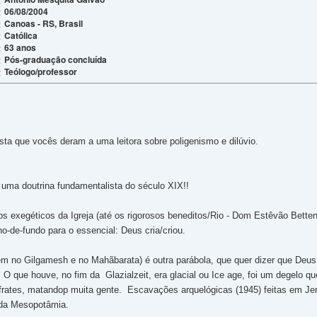
06/08/2004
:
Canoas - RS, Brasil
:
Católica
:
63 anos
:
Pós-graduação concluída
:
Teólogo/professor
:
sta que vocês deram a uma leitora sobre poligenismo e dilúvio.
uma doutrina fundamentalista do século XIX!!
s exegéticos da Igreja (até os rigorosos beneditos/Rio - Dom Estêvão Bette
-de-fundo para o essencial: Deus cria/criou.
ém no Gilgamesh e no Mahãbarata) é outra parábola, que quer dizer que Deus 
 O que houve, no fim da Glazialzeit, era glacial ou Ice age, foi um degelo q
frates, matandop muita gente. Escavações arquelógicas (1945) feitas em Jer
m da Mesopotâmia.