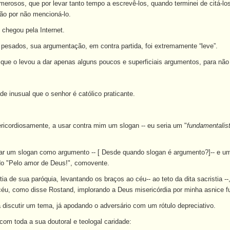
merosos, que por levar tanto tempo a escrevê-los, quando terminei de citá-lo
dão por não mencioná-lo.
 chegou pela Internet.
o pesados, sua argumentação, em contra partida, foi extremamente “leve”.
que o levou a dar apenas alguns poucos e superficiais argumentos, para nã
e inusual que o senhor é católico praticante.
icordiosamente, a usar contra mim um slogan -- eu seria um "
fundamentalis
r um slogan como argumento -- [ Desde quando slogan é argumento?]-- e um s
o "Pelo amor de Deus!", comovente.
tia de sua paróquia, levantando os braços ao céu-- ao teto da dita sacristia
u, como disse Rostand, implorando a Deus misericórdia por minha asnice fu
 discutir um tema, já apodando o adversário com um rótulo depreciativo.
om toda a sua doutoral e teologal caridade: