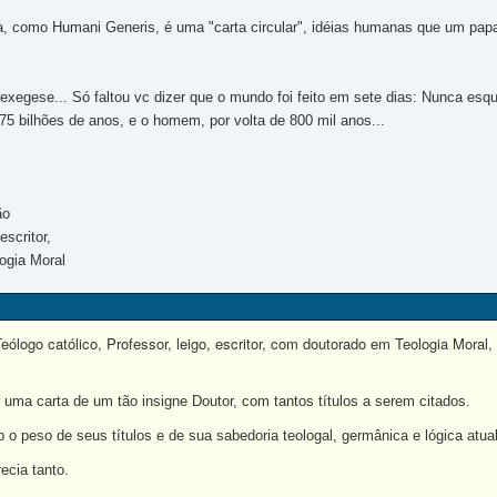
, como Humani Generis, é uma "carta circular", idéias humanas que um papa 
 exegese... Só faltou vc dizer que o mundo foi feito em sete dias: Nunca esqu
 75 bilhões de anos, e o homem, por volta de 800 mil anos...
ão
escritor,
ogia Moral
eólogo católico, Professor, leigo, escritor, com doutorado em Teologia Moral,
 uma carta de um tão insigne Doutor, com tantos títulos a serem citados.
o peso de seus títulos e de sua sabedoria teologal, germânica e lógica atua
ecia tanto.