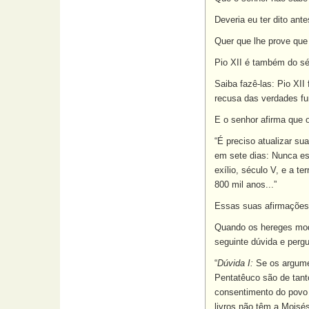
Deveria eu ter dito an
Quer que lhe prove que
Pio XII é também do sé
Saiba fazê-las: Pio XII
recusa das verdades f
E o senhor afirma que o
“É preciso atualizar su
em sete dias: Nunca es
exílio, século V, e a t
800 mil anos...”
Essas suas afirmações 
Quando os hereges mode
seguinte dúvida e pergu
“
Dúvida I:
Se os argumen
Pentatêuco são de tant
consentimento do povo j
livros não têm a Moisé