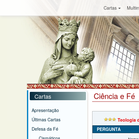
Cartas
Multim
Ciência e Fé
Cartas
Apresentação
Últimas Cartas
Teologia 
Defesa da Fé
PERGUNTA
Cismáticos
Nome