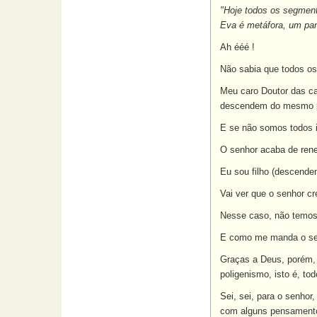
"Hoje todos os segment
Eva é metáfora, um pano
Ah ééé !
Não sabia que todos os
Meu caro Doutor das ca
descendem do mesmo pa
E se não somos todos i
O senhor acaba de ren
Eu sou filho (descende
Vai ver que o senhor c
Nesse caso, não temos 
E como me manda o senh
Graças a Deus, porém, P
poligenismo, isto é, t
Sei, sei, para o senhor
com alguns pensamento