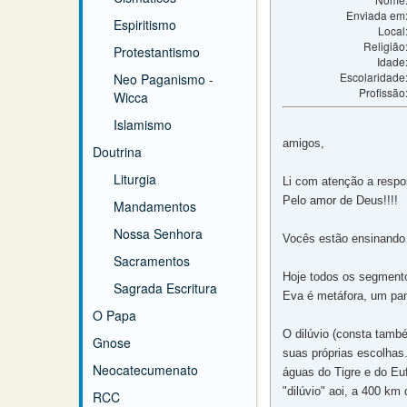
Enviada em
Espiritismo
Local
Religião
Protestantismo
Idade
Escolaridade
Neo Paganismo -
Profissão
Wicca
Islamismo
amigos,
Doutrina
Liturgia
Li com atenção a respo
Pelo amor de Deus!!!!
Mandamentos
Nossa Senhora
Vocês estão ensinando 
Sacramentos
Hoje todos os segmento
Sagrada Escritura
Eva é metáfora, um pano
O Papa
O dilúvio (consta tamb
Gnose
suas próprias escolhas.
Neocatecumenato
águas do Tigre e do Eu
"dilúvio" aoi, a 400 k
RCC