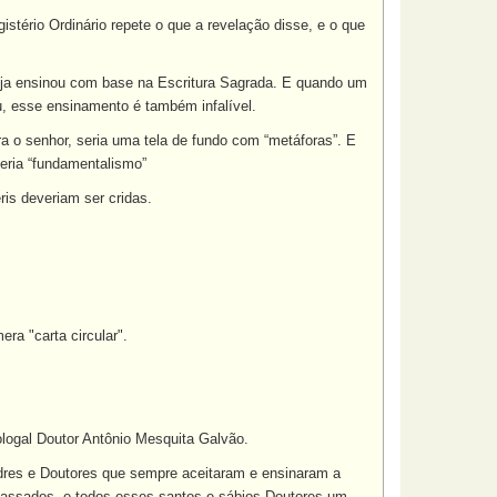
tério Ordinário repete o que a revelação disse, e o que
reja ensinou com base na Escritura Sagrada. E quando um
ou, esse ensinamento é também infalível.
ra o senhor, seria uma tela de fundo com “metáforas”. E
eria “fundamentalismo”
is deveriam ser cridas.
ra "carta circular".
eologal Doutor Antônio Mesquita Galvão.
adres e Doutores que sempre aceitaram e ensinaram a
rapassados, e todos esses santos e sábios Doutores um