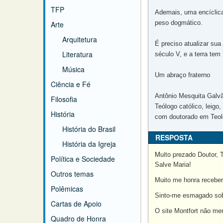
TFP
Ademais, uma encíclica
peso dogmático.
Arte
Arquitetura
É preciso atualizar sua
Literatura
século V, e a terra tem
Música
Um abraço fraterno
Ciência e Fé
Antônio Mesquita Galv
Filosofia
Teólogo católico, leigo, 
História
com doutorado em Teol
História do Brasil
RESPOSTA
História da Igreja
Muito prezado Doutor, T
Política e Sociedade
Salve Maria!
Outros temas
Muito me honra receber
Polêmicas
Sinto-me esmagado sob 
Cartas de Apoio
O site Montfort não mer
Quadro de Honra