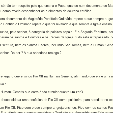
 só não tem respeito pelo que ensina o Papa, quando num documento do Magis
u, como revela desconhecer os rudimentos da doutrina católica.
ra documento do Magistério Pontifício Ordinário, repete o que sempre a Ig
 Pontifício Ordinário repete o que foi revelado e que sempre a Igreja ensin
zida, pelo senhor, à categoria de palpites papais. E a Sagrada Escritura, pa
naram os santos e Doutores e os Padres da Igreja, tudo está ultrapassado. S
scritura, nem os Santos Padres, incluindo São Tomás, nem a Humani Gener
enhor, Doutor ? A sua sabedoria teologal?
renegar o que ensinou Pio XII na Humani Generis, afirmando que ela e uma me
ular?
umani Generis sua carta é tão circular quanto um zer
O
.
 desconsiderar uma encíclica de Pio XII como palpiteira, para acreditar no t
com Pio XII. Fico com o que sempre a Igreja ensinou. Fico com os santos P
 Eva. Ainda que o senhor considere a Tradição e o Magistério pontifício ult