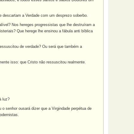
que descartam a Verdade com um desprezo soberbo.
alível? Nos hereges progressistas que lhe destruíram a
eriais? Que herege lhe ensinou a fábula anti bíblica
 ressuscitou de verdade? Ou será que também a
ente isso: que Cristo não ressuscitou realmente.
à luz?
u o senhor ousará dizer que a Virgindade perpétua de
odernistas.