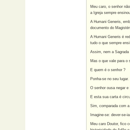
Meu caro, o senhor não
a Igreja sempre ensino
A Humani Generis, embo
documento do Magistério
A Humani Generis é redu
tudo o que sempre ensi
Assim, nem a Sagrada E
Mas o que vale para o s
E quem é o senhor ?
Ponha-se no seu lugar.
O senhor ousa negar e 
E esta sua carta é circ
Sim, comparada com a H
Imagine-se: dever-se-ia
Meu caro Doutor, fico 
historicidade de Adão e