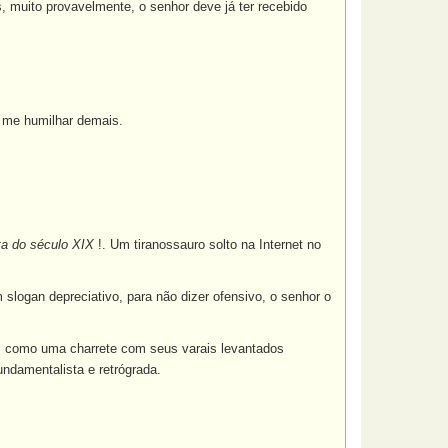
s, muito provavelmente, o senhor deve já ter recebido
o me humilhar demais.
ta do século XIX
!. Um tiranossauro solto na Internet no
logan depreciativo, para não dizer ofensivo, o senhor o
 --, como uma charrete com seus varais levantados
ndamentalista e retrógrada.