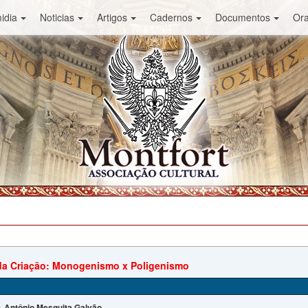
idia
Noticias
Artigos
Cadernos
Documentos
Or
da Criação: Monogenismo x Poligenismo
Antônio Mesquita Galvão
: