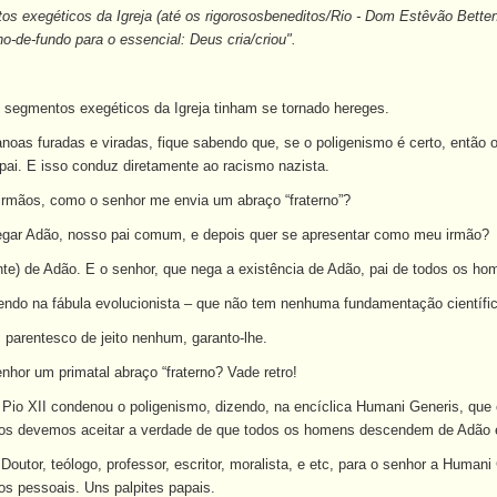
os exegéticos da Igreja (até os rigorososbeneditos/Rio - Dom Estêvão Bette
-de-fundo para o essencial: Deus cria/criou".
 segmentos exegéticos da Igreja tinham se tornado hereges.
noas furadas e viradas, fique sabendo que, se o poligenismo é certo, então
i. E isso conduz diretamente ao racismo nazista.
rmãos, como o senhor me envia um abraço “fraterno”?
egar Adão, nosso pai comum, e depois quer se apresentar como meu irmão?
nte) de Adão. E o senhor, que nega a existência de Adão, pai de todos os 
rendo na fábula evolucionista – que não tem nenhuma fundamentação científi
parentesco de jeito nenhum, garanto-lhe.
or um primatal abraço “fraterno? Vade retro!
io XII condenou o poligenismo, dizendo, na encíclica Humani Generis, que os 
odos devemos aceitar a verdade de que todos os homens descendem de Adão 
, Doutor, teólogo, professor, escritor, moralista, e etc, para o senhor a Hum
s pessoais. Uns palpites papais.