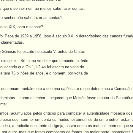
tes que o senhor nem ao menos sabe fazer contas.
 o senhor não sabe fazer as contas?
culo XIX, para o senhor?
 foi Papa de 1939 a 1958. Isso é século XX, ó doutoríssimo das canoas furada
undamentadas.
 Gênesis foi escrito no século V, antes de Cristo:
a exegese... Só faltou vc dizer que o mundo foi feito
quecendo que Gn 1,1-2,4a foi escrito na volta do
erra tem 75 bilhões de anos, e o homem, por volta de
contrariam frontalmente a doutrina católica, e o que determinou a Comissão 
rnistas – como o senhor – negaram que Moisés fosse o autor do Pentatêuco
nta:
tos, acumulados pelos críticos para combater a autenticidade mosaica do
o peso que, sem ter em conta os muitos testemunhos de um e outro Testame
udeu, a tradição constante da Igreja, assim como os indícios internos que se 
s por autor, mas que foram compostos de fontes, na maior parte, posteriores