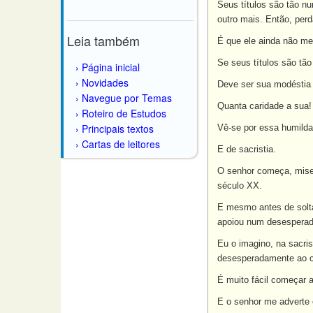
Seus títulos são tão nu
outro mais. Então, per
Leia também
É que ele ainda não me
Se seus títulos são tã
Página inicial
Novidades
Deve ser sua modéstia 
Navegue por Temas
Quanta caridade a sua!
Roteiro de Estudos
Principais textos
Vê-se por essa humildad
Cartas de leitores
E de sacristia.
O senhor começa, miser
século XX.
E mesmo antes de solta
apoiou num desesperad
Eu o imagino, na sacris
desesperadamente ao cé
É muito fácil começar a
E o senhor me adverte c