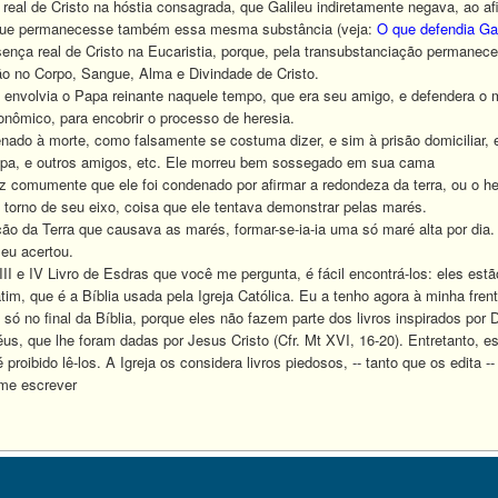
a real de Cristo na hóstia consagrada, que Galileu indiretamente negava, ao 
que permanecesse também essa mesma substância (veja:
O que defendia Gal
nça real de Cristo na Eucaristia, porque, pela transubstanciação permane
ão no Corpo, Sangue, Alma e Divindade de Cristo.
nvolvia o Papa reinante naquele tempo, que era seu amigo, e defendera o me
onômico, para encobrir o processo de heresia.
ado à morte, como falsamente se costuma dizer, e sim à prisão domiciliar, e
 Papa, e outros amigos, etc. Ele morreu bem sossegado em sua cama
 comumente que ele foi condenado por afirmar a redondeza da terra, ou o hel
torno de seu eixo, coisa que ele tentava demonstrar pelas marés.
o da Terra que causava as marés, formar-se-ia-ia uma só maré alta por dia.
leu acertou.
 IV Livro de Esdras que você me pergunta, é fácil encontrá-los: eles estão p
im, que é a Bíblia usada pela Igreja Católica. Eu a tenho agora à minha fren
no final da Bíblia, porque eles não fazem parte dos livros inspirados por D
us, que lhe foram dadas por Jesus Cristo (Cfr. Mt XVI, 16-20). Entretanto, e
proibido lê-los. A Igreja os considera livros piedosos, -- tanto que os edita -
 me escrever