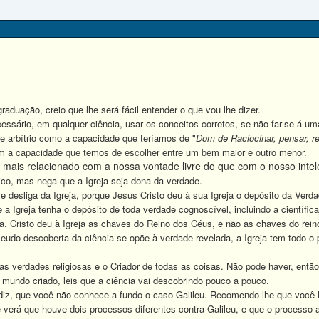
uação, creio que lhe será fácil entender o que vou lhe dizer.
ário, em qualquer ciência, usar os conceitos corretos, se não far-se-á um
e arbítrio como a capacidade que teríamos de "
Dom de Raciocinar, pensar, ref
 sim a capacidade que temos de escolher entre um bem maior e outro menor.
 mais relacionado com a nossa vontade livre do que com o nosso intel
o, mas nega que a Igreja seja dona da verdade.
desliga da Igreja, porque Jesus Cristo deu à sua Igreja o depósito da Verda
a Igreja tenha o depósito de toda verdade cognoscível, incluindo a científic
ca. Cristo deu à Igreja as chaves do Reino dos Céus, e não as chaves do rein
 descoberta da ciência se opõe à verdade revelada, a Igreja tem todo o pod
 verdades religiosas e o Criador de todas as coisas. Não pode haver, então, 
 mundo criado, leis que a ciência vai descobrindo pouco a pouco.
z, que você não conhece a fundo o caso Galileu. Recomendo-lhe que você lei
ê verá que houve dois processos diferentes contra Galileu, e que o processo