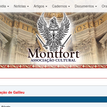
idia
Noticias
Artigos
Cadernos
Documentos
Or
ção de Galileu
Sérgio
: