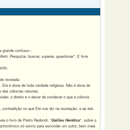
a grande confusa~.
letir, Pesquizar, buscar, superar, questionar".
E livre
ecto.
de revelada.
a. Ela é dona de toda verdade religiosa. Não é dona de
o das ciências naturais.
er, o direito e o dever de condenar o que a ciência
contradição no que Ele nos diz na revelação, e as leis
a o livro de Pietro Redondi, "
Galileu Herético
", sobre o
 astronômico só serviu para esconder um outro, bem mais