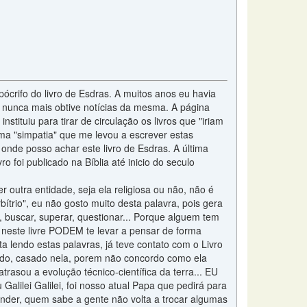
ócrifo do livro de Esdras. A muitos anos eu havia
nunca mais obtive notícias da mesma. A página
stituiu para tirar de circulação os livros que "iriam
ma "simpatia" que me levou a escrever estas
onde posso achar este livro de Esdras. A última
o foi publicado na Bíblia até inicio do seculo
 outra entidade, seja ela religiosa ou não, não é
trio", eu não gosto muito desta palavra, pois gera
r, buscar, superar, questionar... Porque alguem tem
s neste livre PODEM te levar a pensar de forma
 lendo estas palavras, já teve contato com o Livro
mado, casado nela, porem não concordo como ela
trasou a evolução técnico-científica da terra... EU
 Galilei Galilei, foi nosso atual Papa que pedirá para
tender, quem sabe a gente não volta a trocar algumas