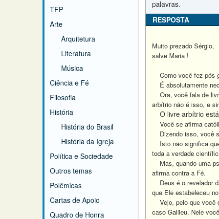
palavras.
TFP
RESPOSTA
Arte
Arquitetura
Muito prezado Sérgio,
Literatura
salve Maria !
Música
Como você fez pós grad
Ciência e Fé
É absolutamente necess
Ora, você fala de livr
Filosofia
arbítrio não é isso, e
História
O livre arbítrio está
Você se afirma católic
História do Brasil
Dizendo isso, você se 
História da Igreja
Isto não significa que 
toda a verdade científi
Política e Sociedade
Mas, quando uma pseudo
Outros temas
afirma contra a Fé.
Deus é o revelador das
Polêmicas
que Ele estabeleceu no
Cartas de Apoio
Vejo, pelo que você di
caso Galileu. Nele voc
Quadro de Honra