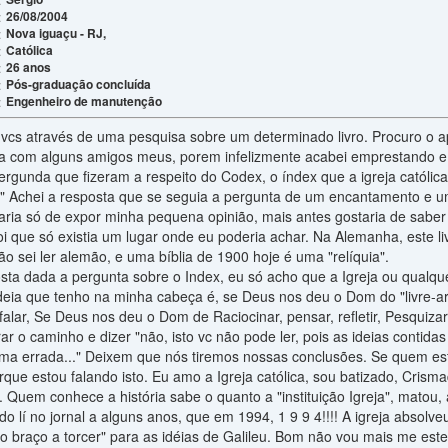
26/08/2004
:
Nova iguaçu - RJ,
:
Católica
:
26 anos
:
Pós-graduação concluída
:
Engenheiro de manutenção
:
e vcs através de uma pesquisa sobre um determinado livro. Procuro o ap
a com alguns amigos meus, porem infelizmente acabei emprestando e 
rgunda que fizeram a respeito do Codex, o índex que a igreja católica in
s" Achei a resposta que se seguia a pergunta de um encantamento e u
aria só de expor minha pequena opinião, mais antes gostaria de saber 
oi que só existia um lugar onde eu poderia achar. Na Alemanha, este livr
 sei ler alemão, e uma bíblia de 1900 hoje é uma "relíquia".
ta dada a pergunta sobre o Index, eu só acho que a Igreja ou qualquer
eia que tenho na minha cabeça é, se Deus nos deu o Dom do "livre-arbí
 falar, Se Deus nos deu o Dom de Raciocinar, pensar, refletir, Pesquiza
r o caminho e dizer "não, isto vc não pode ler, pois as ideias contida
rma errada..." Deixem que nós tiremos nossas conclusões. Se quem esta
rque estou falando isto. Eu amo a Igreja católica, sou batizado, Cris
. Quem conhece a história sabe o quanto a "instituição Igreja", matou, a
o lí no jornal a alguns anos, que em 1994, 1 9 9 4!!!! A igreja absolveu
"o braço a torcer" para as idéias de Galileu. Bom não vou mais me es