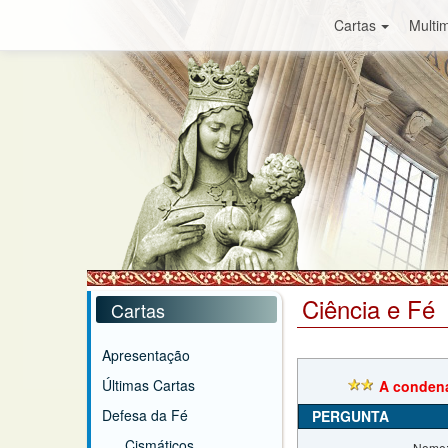
Cartas
Multim
Ciência e Fé
Cartas
Apresentação
Últimas Cartas
A condena
Defesa da Fé
PERGUNTA
Cismáticos
Nome