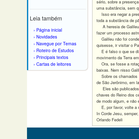
sério, sobre a presenç
uma substância, sem 
Isso era negar a prese
Leia também
toda a substância de p
A heresia de Galileu e
Página inicial
fazer um processo astr
Novidades
Galileu não foi conden
Navegue por Temas
quisesse, ir visitar o
Roteiro de Estudos
E é falso o que se diz
Principais textos
movimento da Terra em 
Cartas de leitores
Ora, se fosse a rotaçã
baixas. Nem nisso Gali
Sobre os chamados III e
de São Jerônimo, em lat
Eles são publicados só 
chaves do Reino dos cé
de modo algum, e não é 
E, por favor, volte a
In Corde Jesu, semper,
Orlando Fedeli