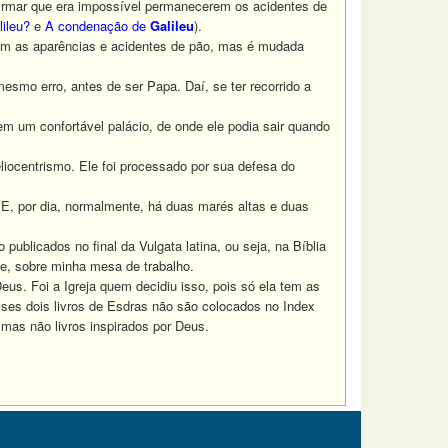
afirmar que era impossível permanecerem os acidentes de
ileu?
e
A condenação de
Galileu
).
cem as aparências e acidentes de pão, mas é mudada
smo erro, antes de ser Papa. Daí, se ter recorrido a
m um confortável palácio, de onde ele podia sair quando
iocentrismo. Ele foi processado por sua defesa do
 E, por dia, normalmente, há duas marés altas e duas
ublicados no final da Vulgata latina, ou seja, na Bíblia
te, sobre minha mesa de trabalho.
eus. Foi a Igreja quem decidiu isso, pois só ela tem as
sses dois livros de Esdras não são colocados no Index
- mas não livros inspirados por Deus.