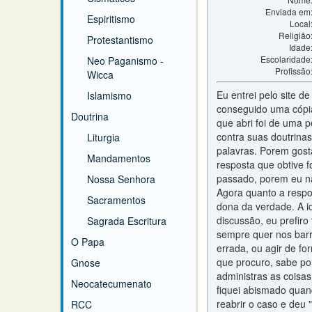
Enviada em
Espiritismo
Local
Religião
Protestantismo
Idade
Escolaridade
Neo Paganismo -
Profissão
Wicca
Eu entrei pelo site d
Islamismo
conseguido uma cópi
Doutrina
que abri foi de uma pe
contra suas doutrina
Liturgia
palavras. Porem gost
Mandamentos
resposta que obtive f
passado, porem eu não
Nossa Senhora
Agora quanto a respos
Sacramentos
dona da verdade. A id
discussão, eu prefiro
Sagrada Escritura
sempre quer nos barra
O Papa
errada, ou agir de fo
que procuro, sabe po
Gnose
administras as coisas
Neocatecumenato
fiquei abismado quand
reabrir o caso e deu 
RCC