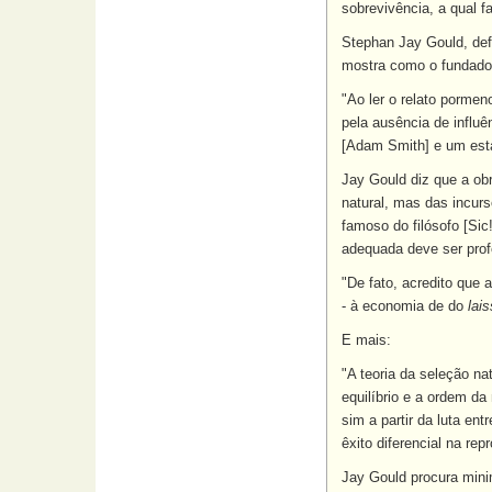
sobrevivência, a qual f
Stephan Jay Gould, def
mostra como o fundador
"Ao ler o relato porme
pela ausência de influê
[Adam Smith] e um estat
Jay Gould diz que a obr
natural, mas das incur
famoso do filósofo [Sic
adequada deve ser profé
"De fato, acredito que 
- à economia de do
lais
E mais:
"A teoria da seleção na
equilíbrio e a ordem da
sim a partir da luta en
êxito diferencial na rep
Jay Gould procura minim