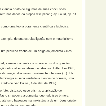
a ciência o fato de algumas de suas conclusões
em nos dados da própria disciplina" (Jay Gould, op. cit.
como uma teoria puramente científica e biológica,
r exemplo, de sua estreita ligação com o materialismo
 um pequeno trecho de um artigo do jornalista Gilles
obel, e merecidamente considerado um dos grandes
o artificial e dos ideais racistas sob Hitler. Em 1940,
 eliminação dos seres moralmente inferiores (...). Ele
 da biologia a única verdadeira ciência do homem, uma
Estado de São Paulo , 4 de abril de 1982).
 fato, vista sob esse prisma, a aplicação do
Mas o sr. poderia argumentar que tudo isso é mera
seu ateísmo baseados na inexistência de um Deus criador,
o é uma ciência comprovada.