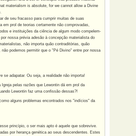
hat materialism is absolute, for we cannot allow a Divine
.
ar de seu fracasso para cumprir muitas de suas
ca em prol de teorias certamente não comprovadas,
dos e instituições da ciência de algum modo compelem-
 por nossa prévia adesão à concepção materialista do
terialistas, não importa quão contraditórias, quão
, não podemos permitir que o "Pé Divino" entre por nossa
e se adapatar. Ou seja, a realidade não importa!
a Igreja pelas razões que Lewontin dá em prol da
uando Lewontin faz uma confissão dessas?!
como alguns problemas encontrados nos "indícios" da
sse princípio, o ser mais apto é aquele que sobrevive.
uladas por herança genética ao seus descendentes. Estes