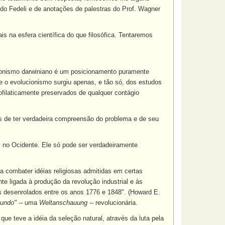
do Fedeli e de anotações de palestras do Prof. Wagner
 na esfera científica do que filosófica. Tentaremos
cionismo darwiniano é um posicionamento puramente
ue o evolucionismo surgiu apenas, e tão só, dos estudos
ofilaticamente preservados de qualquer contágio
os de ter verdadeira compreensão do problema e de seu
o, no Ocidente. Ele só pode ser verdadeiramente
ra combater idéias religiosas admitidas em certas
e ligada à produção da revolução industrial e às
s desenrolados entre os anos 1776 e 1848". (Howard E.
undo" --
uma
Weltanschauung --
revolucionária.
ue teve a idéia da seleção natural, através da luta pela