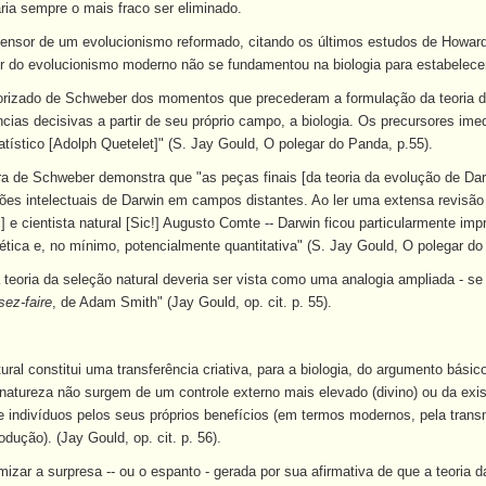
aria sempre o mais fraco ser eliminado.
ensor de um evolucionismo reformado, citando os últimos estudos de Howard
 do evolucionismo moderno não se fundamentou na biologia para estabelecer
norizado de Schweber dos momentos que precederam a formulação da teoria da 
ncias decisivas a partir de seu próprio campo, a biologia. Os precursores im
ístico [Adolph Quetelet]" (S. Jay Gould, O polegar do Panda, p.55).
a de Schweber demonstra que "as peças finais [da teoria da evolução de Darwi
sões intelectuais de Darwin em campos distantes. Ao ler uma extensa revisão
!] e cientista natural [Sic!] Augusto Comte -- Darwin ficou particularmente i
tica e, no mínimo, potencialmente quantitativa" (S. Jay Gould, O polegar do 
a teoria da seleção natural deveria ser vista como uma analogia ampliada - se
sez-faire
, de Adam Smith" (Jay Gould, op. cit. p. 55).
tural constitui uma transferência criativa, para a biologia, do argumento bás
 natureza não surgem de um controle externo mais elevado (divino) ou da exi
tre indivíduos pelos seus próprios benefícios (em termos modernos, pela tra
rodução). (Jay Gould, op. cit. p. 56).
izar a surpresa -- ou o espanto - gerada por sua afirmativa de que a teoria