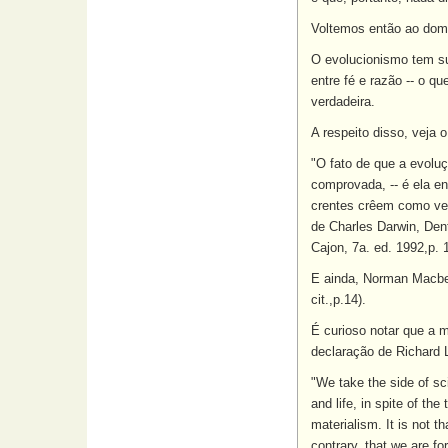
Voltemos então ao domí
O evolucionismo tem su
entre fé e razão -- o q
verdadeira.
A respeito disso, veja 
"O fato de que a evoluç
comprovada, -- é ela e
crentes crêem como ver
de Charles Darwin, Dent
Cajon, 7a. ed. 1992,p. 1
E ainda, Norman Macbet
cit.,p.14).
É curioso notar que a 
declaração de Richard 
"We take the side of sci
and life, in spite of t
materialism. It is not 
contrary, that we are f