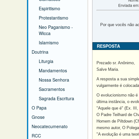
Enviada em
Espiritismo
Protestantismo
Por que vocês não ac
Neo Paganismo -
Wicca
Islamismo
RESPOSTA
Doutrina
Liturgia
Prezado sr. Anônimo,
Salve Maria.
Mandamentos
Nossa Senhora
A resposta a sua simple
vulgarmente é colocad
Sacramentos
O evolucionismo não é 
Sagrada Escritura
última instância, o evo
O Papa
"Aquele que é" (Ex. III,
O Padre Teilhard de Cha
Gnose
Homem de Piltdown (Cfr
Neocatecumenato
mesmo autor, O Polegar 
"A evolução é uma teor
RCC