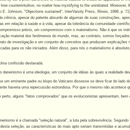
 how counterintuitive, no matter how mystifying to the uninitiated. Moreover, t
lip E. Johnson, "Objections sustained", InterVarsity Press, Illinois, 1998, p. 71)
da ciência, apesar do patente absurdo de algumas de suas construções, apes
s em relação à saúde e à vida, apesar da tolerância da comunidade científi
ompromisso prévio, um compromisso com o materialismo. Não é que os méto
icação material dos fenômenos do mundo, mas, ao contrário, somos forçados
rato de investigação e um conjunto de conceitos que produzam explicações ma
cadas para os não iniciados. Além disso, para nós o materialismo é absoluto
 Uma confissão deslavada.
o darwinismo é uma ideologia, um conjunto de idéias às quais a realidade dev
 se um eminente padre ou bispo do Vaticano dissesse se deve ficar do lado d
ente haveria uma repercussão estrondosa. Por que o mesmo não acontece q
 perto, alguns "fatos comprovados" que os evolucionistas apresentam, bem 
winismo é a chamada "seleção natural", a luta pela sobrevivência. Segundo e
desta seleção, as características do mais apto seriam transmitidas e acum