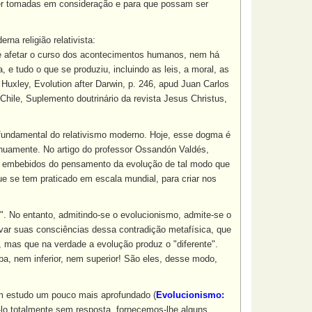
er tomadas em consideração e para que possam ser
a religião relativista:
 de afetar o curso dos acontecimentos humanos, nem há
 e tudo o que se produziu, incluindo as leis, a moral, as
. Huxley, Evolution after Darwin, p. 246, apud Juan Carlos
Chile, Suplemento doutrinário da revista Jesus Christus,
fundamental do relativismo moderno. Hoje, esse dogma é
tinuamente. No artigo do professor Ossandón Valdés,
am embebidos do pensamento da evolução de tal modo que
e se tem praticado em escala mundial, para criar nos
. No entanto, admitindo-se o evolucionismo, admite-se o
salvar suas consciências dessa contradição metafísica, que
a, mas que na verdade a evolução produz o "diferente".
, nem inferior, nem superior! São eles, desse modo,
um estudo um pouco mais aprofundado (
Evolucionismo:
-lo totalmente sem resposta, fornecemos-lhe alguns