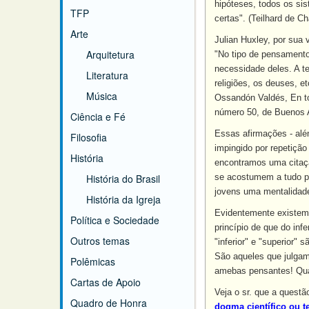
hipóteses, todos os s
TFP
certas". (Teilhard de C
Arte
Julian Huxley, por sua
Arquitetura
"No tipo de pensamento
necessidade deles. A te
Literatura
religiões, os deuses, e
Música
Ossandón Valdés, En tor
número 50, de Buenos A
Ciência e Fé
Essas afirmações - alé
Filosofia
impingido por repetiçã
História
encontramos uma citaçã
História do Brasil
se acostumem a tudo pe
jovens uma mentalidade 
História da Igreja
Evidentemente existem 
Política e Sociedade
princípio de que do inf
Outros temas
"inferior" e "superior"
São aqueles que julgam
Polêmicas
amebas pensantes! Quan
Cartas de Apoio
Veja o sr. que a quest
Quadro de Honra
dogma científico ou t