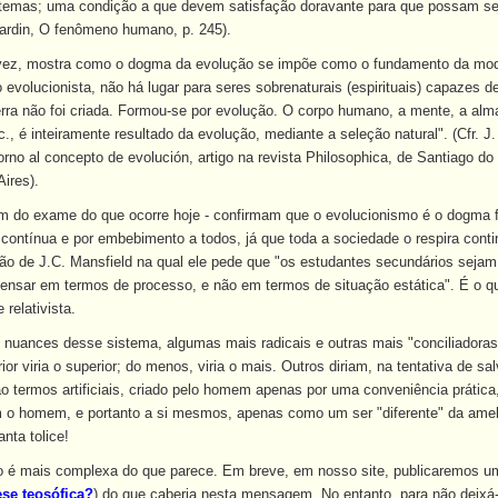
istemas; uma condição a que devem satisfação doravante para que possam s
hardin, O fenômeno humano, p. 245).
 vez, mostra como o dogma da evolução se impõe como o fundamento da modern
 evolucionista, não há lugar para seres sobrenaturais (espirituais) capazes
rra não foi criada. Formou-se por evolução. O corpo humano, a mente, a alma,
tc., é inteiramente resultado da evolução, mediante a seleção natural". (Cfr. J
no al concepto de evolución, artigo na revista Philosophica, de Santiago do 
ires).
m do exame do que ocorre hoje - confirmam que o evolucionismo é o dogma 
o contínua e por embebimento a todos, já que toda a sociedade o respira con
o de J.C. Mansfield na qual ele pede que "os estudantes secundários sej
nsar em termos de processo, e não em termos de situação estática". É o qu
relativista.
nuances desse sistema, algumas mais radicais e outras mais "conciliadoras"
erior viria o superior; do menos, viria o mais. Outros diriam, na tentativa de 
 são termos artificiais, criado pelo homem apenas por uma conveniência prátic
 o homem, e portanto a si mesmos, apenas como um ser "diferente" da ameba
ta tolice!
ão é mais complexa do que parece. Em breve, em nosso site, publicaremos 
ese teosófica?
) do que caberia nesta mensagem. No entanto, para não deixá