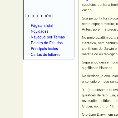
subsídios contra a teor
Zucchi.
Leia também
Sua pergunta foi coloc
neste espaço restrito,
Página inicial
Antes, porém, é preciso 
Novidades
Navegue por Temas
No meio acadêmico, a i
Roteiro de Estudos
científico, sem nenhuma
Principais textos
científicos de Darwin e
Cartas de leitores
metafísico ou teológico
Separando desse modo o
significado histórico.
Na verdade, o evolucion
entendido em seu contex
"( ...) o pensamento ev
questões de fato. Era,
revoluções políticas, 
Gruber, op. cit. p. 47)
O próprio Darwin em sua