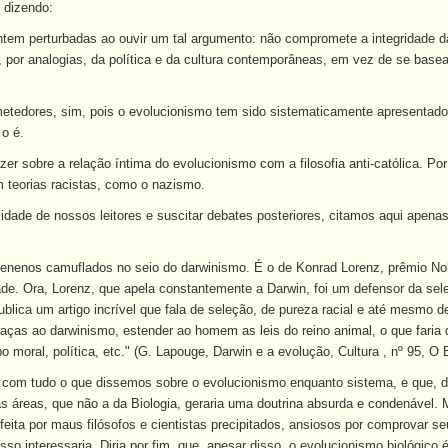
 dizendo:
tem perturbadas ao ouvir um tal argumento: não compromete a integridade d
, por analogias, da política e da cultura contemporâneas, em vez de se basear
etedores, sim, pois o evolucionismo tem sido sistematicamente apresentado 
o é.
zer sobre a relação íntima do evolucionismo com a filosofia anti-católica. Po
teorias racistas, como o nazismo.
sidade de nossos leitores e suscitar debates posteriores, citamos aqui apenas
 venenos camuflados no seio do darwinismo. É o de Konrad Lorenz, prêmio N
e. Ora, Lorenz, que apela constantemente a Darwin, foi um defensor da seleçã
blica um artigo incrível que fala de seleção, de pureza racial e até mesmo de
raças ao darwinismo, estender ao homem as leis do reino animal, o que faria
moral, política, etc." (G. Lapouge, Darwin e a evolução, Cultura , nº 95, O 
r com tudo o que dissemos sobre o evolucionismo enquanto sistema, e que, de
s áreas, que não a da Biologia, geraria uma doutrina absurda e condenável. 
 feita por maus filósofos e cientistas precipitados, ansiosos por comprovar 
isso interessaria. Diria por fim, que, apesar disso, o evolucionismo biológic