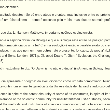
no científico.
scitado debates não só entre ateus e crentes, mas inclusive entre os próprio
ue é um falso dilema --, como é colocado pela mídia, mas discute-se mais pr
o que diz, L. Harrison Matthews, importante geólogo evolucionista:
ão é a espinha dorsal da Biologia e que a Biologia está então na posição pa
ntão uma ciência ou uma fé? Crer na evolução é então o paralelo exato do cr
dade, mas que nem um nem outros, até o presente, foi capaz de provar" (L.H
 and Sons, London, 1971,p. XI, apud Duane T. Gish, "Evolution: the Challenge
5).
h, textualmente diz: "O Darwinismo não é ciência" (in American Biology Tea
mídia apresenta o "dogma" do evolucionismo como um fato comprovado. Nunca
Lewontin, um eminente geneticista da Universidade de Harvard e ardoroso de
ence in spite of the patent absurdity of some of its constructs, in spite of its f
he tolerance of the scientific community for unsubstantiated just-so stories, 
that the methods and institutions of science somehow compel us to accept a me
orced by our a priori adherence to material causes to create an apparatus of in