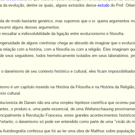
ia da evolução, dentre os quais, alguns extraídos desse
estudo
do Prof. Orlan
ada de modo bastante genérico, mas supomos que o sr. queira argumentos mais
 resumir alguns desses argumentos.
ressaltar a indissolubilidade da ligação entre evolucionismo e filosofia.
ngenuidade de alguns cientistas chega ao absurdo de imaginar que o evolu
 relação com a história, com a filosofia ou com a religião. Eles imaginam q
 de seus seguidores, todos hermeticamente isolados em seus laboratórios, pr
.
 darwinismo de seu contexto histórico e cultural, eles ficam impossibilitad
ismo é um capítulo inserido na História da Filosofia e na História da Religiã
to cultural.
olucionista de Darwin não era uma simples hipótese científica que ocorreu pa
 antes, o produto e, uma parte essencial, de uma
Weltanschauung
proximament
principalmente à Revolução Francesa, estes grandes acontecimentos histórico
. Portanto, o darwinismo só pode ser entendido como parte de uma "
visão do m
 Autobiografia confessa que foi ao ler uma obra de Malthus sobre população q