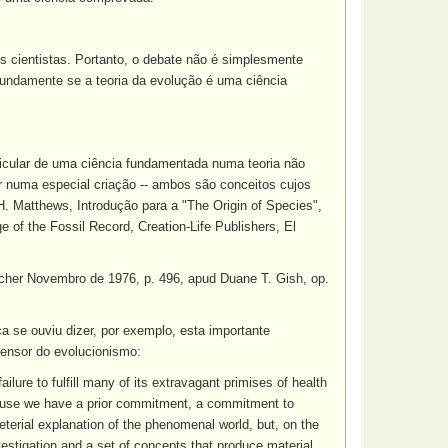
s cientistas. Portanto, o debate não é simplesmente
ofundamente se a teoria da evolução é uma ciência
rticular de uma ciência fundamentada numa teoria não
er numa especial criação -- ambos são conceitos cujos
. Matthews, Introdução para a "The Origin of Species",
 of the Fossil Record, Creation-Life Publishers, El
cher Novembro de 1976, p. 496, apud Duane T. Gish, op.
 se ouviu dizer, por exemplo, esta importante
fensor do evolucionismo:
ailure to fulfill many of its extravagant primises of health
because we have a prior commitment, a commitment to
terial explanation of the phenomenal world, but, on the
vestigation and a set of concepts that produce material