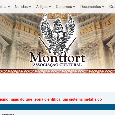
idia
Noticias
Artigos
Cadernos
Documentos
Or
ismo: mais do que teoria científica, um sistema metafísico
anonimo
: