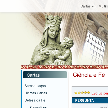
Cartas
Multim
Ciência e Fé
Cartas
Apresentação
Últimas Cartas
Evolucion
Defesa da Fé
PERGUNTA
Cismáticos
Nome