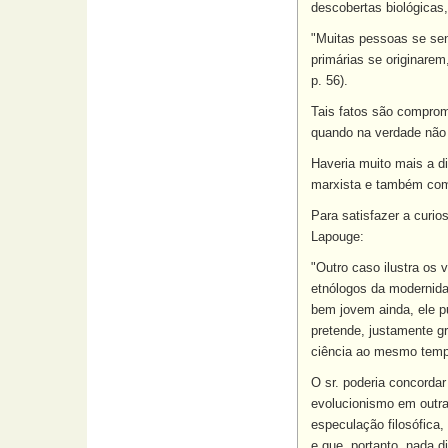
descobertas biológicas,
"Muitas pessoas se sen
primárias se originarem
p. 56).
Tais fatos são comprom
quando na verdade não 
Haveria muito mais a di
marxista e também com 
Para satisfazer a curio
Lapouge:
"Outro caso ilustra os
etnólogos da modernidad
bem jovem ainda, ele pu
pretende, justamente g
ciência ao mesmo tempo 
O sr. poderia concorda
evolucionismo em outra
especulação filosófica,
e que, portanto, nada d