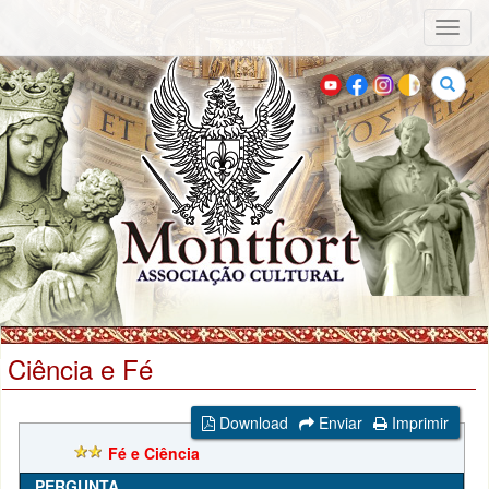
Toggl
naviga
Buscar
Ciência e Fé
Download
Enviar
Imprimir
Fé e Ciência
PERGUNTA