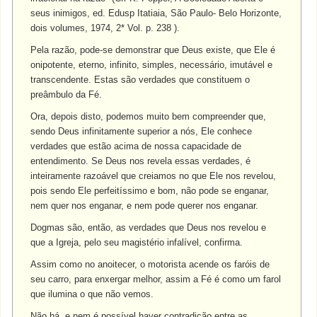
seus inimigos, ed. Edusp Itatiaia, São Paulo- Belo Horizonte,
dois volumes, 1974, 2* Vol. p. 238 ).
Pela razão, pode-se demonstrar que Deus existe, que Ele é
onipotente, eterno, infinito, simples, necessário, imutável e
transcendente. Estas são verdades que constituem o
preâmbulo da Fé.
Ora, depois disto, podemos muito bem compreender que,
sendo Deus infinitamente superior a nós, Ele conhece
verdades que estão acima de nossa capacidade de
entendimento. Se Deus nos revela essas verdades, é
inteiramente razoável que creiamos no que Ele nos revelou,
pois sendo Ele perfeitíssimo e bom, não pode se enganar,
nem quer nos enganar, e nem pode querer nos enganar.
Dogmas são, então, as verdades que Deus nos revelou e
que a Igreja, pelo seu magistério infalível, confirma.
Assim como no anoitecer, o motorista acende os faróis de
seu carro, para enxergar melhor, assim a Fé é como um farol
que ilumina o que não vemos.
Não há, e nem é possível haver contradição entre as