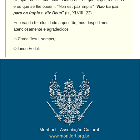
e os que se lhe opõem. "Non est paz impiis"
"Não há paz
para os ímpios, diz Deus"
(Is, XLVIII, 22).
Esperando ter elucidado a questão, nos despedimos
atenciosamente e agradecidos
in Corde Jesu, semper,
Orlando Fedeli
Montfort - Associação Cultural
www.montfort.org.br