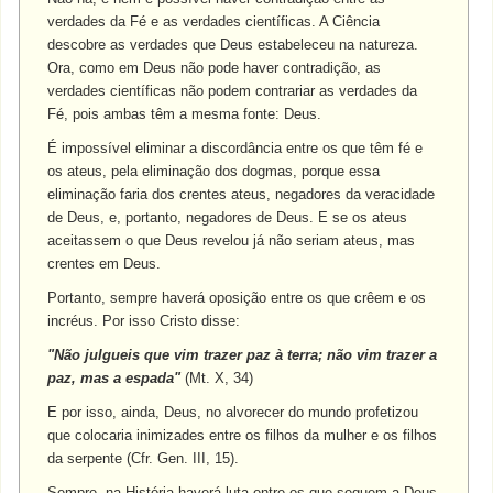
verdades da Fé e as verdades científicas. A Ciência
descobre as verdades que Deus estabeleceu na natureza.
Ora, como em Deus não pode haver contradição, as
verdades científicas não podem contrariar as verdades da
Fé, pois ambas têm a mesma fonte: Deus.
É impossível eliminar a discordância entre os que têm fé e
os ateus, pela eliminação dos dogmas, porque essa
eliminação faria dos crentes ateus, negadores da veracidade
de Deus, e, portanto, negadores de Deus. E se os ateus
aceitassem o que Deus revelou já não seriam ateus, mas
crentes em Deus.
Portanto, sempre haverá oposição entre os que crêem e os
incréus. Por isso Cristo disse:
"Não julgueis que vim trazer paz à terra; não vim trazer a
paz, mas a espada"
(Mt. X, 34)
E por isso, ainda, Deus, no alvorecer do mundo profetizou
que colocaria inimizades entre os filhos da mulher e os filhos
da serpente (Cfr. Gen. III, 15).
Sempre, na História haverá luta entre os que seguem a Deus