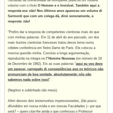
Humanas da Universidade de Montpellier publicou um notável
volume com o título
O Homem e o Invisível. Também aqui a
resposta era: não! Nos últimos anos apareceu um volume di
Sermonti que com um colega dá, direi sonoramente, a
resposta: não!
"Prefiro dar a resposta de competentes cientistas mais do que
com minhas palavras. Em 11 de abril do ano passado, um dos
mais ilustres cientistas franceses tratou desse tema numa
célebre conferência em Notre Dame de Paris. Ele colocou a
mesma questão minha. Concluiu a longa argumentação,
reproduzida na íntegra no
l"Homme Nouveau
(no número de 19
de Dezembro de 1982). Eis as suas palavras "
aqui eu vos devo
um parecer, carregado di conseqüências que os teóricos não
pronunciam de boa vontade, absolutamente: nós não
sabemos nada sobre isso!
".
(Negritos e sublinhado são meus).
Além desses dois testemunhos impressionantes, (tão pouco
difundidos em nossa mídia e em nossas Faculdades )-- por que
será? -- quero citar-lhe ainda o que confessou o Professor