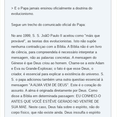
> E o Papa jamais ensinou oficialmente a doutrina do
evolucionismo.
Segue um trecho do comunicado oficial do Papa:
No ano 1999, S. S. JoãO Paulo II aceitou como "máis que
provável", as teorias dos evolucionistas. Isto não supõe
nenhuma contradicçao com a Bíblia. A Bíblia não é um livro
de ciência, para compreendela é necessário interpretar a
mensagem, não as palavras concretas. A mensagem do
Génese é que Deus criou ao homem. Chame-se a este Adam
e Eva ou Grande-Explosao; o fato é que esse Deus, o
criador, é essencial para explicar a existência do universo. S.
S. o papa adicionou também uma outra questiao essencial à
mensagem "A ALMA VEM DE DEUS". Este é o coração do
assunto. A alma é originada diretamente por Deus. Como
disse a Bíblia em determinada passagem: EU CONHECI-O
ANTES QUE VOCÊ ESTÊVE GERADO NO VENTRE DE
SUA MAE. Neste caso, Deus fala sobre o espírito, não do
corpo físico, que não existe ainda. Deus inssufla o espírito