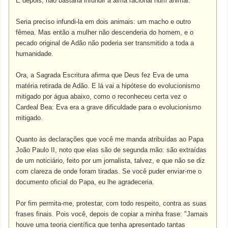
E depois, não bastaria infundir a alma racional num animal.
Seria preciso infundi-la em dois animais: um macho e outro
fêmea. Mas então a mulher não descenderia do homem, e o
pecado original de Adão não poderia ser transmitido a toda a
humanidade.
Ora, a Sagrada Escritura afirma que Deus fez Eva de uma
matéria retirada de Adão. E lá vai a hipótese do evolucionismo
mitigado por água abaixo, como o reconheceu certa vez o
Cardeal Bea: Eva era a grave dificuldade para o evolucionismo
mitigado.
Quanto às declarações que você me manda atribuídas ao Papa
João Paulo II, noto que elas são de segunda mão: são extraídas
de um noticiário, feito por um jornalista, talvez, e que não se diz
com clareza de onde foram tiradas. Se você puder enviar-me o
documento oficial do Papa, eu lhe agradeceria.
Por fim permita-me, protestar, com todo respeito, contra as suas
frases finais. Pois você, depois de copiar a minha frase: "Jamais
houve uma teoria científica que tenha apresentado tantas