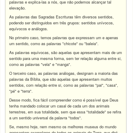
palavras e explica-las a nós, que não podemos alcançar tal
elevação.
As palavras das Sagradas Escrituras têm diversos sentidos,
podendo ser distinguidos em três grupos: sentidos unívocos,
equívocos e análogos.
No primeiro caso, temos palavras que expressam um e apenas
um sentido, como as palavras "chicote" ou "baleia".
As palavras equívocas, são aquelas que apresentam mais de um
sentido para uma mesma forma, sem ter relação alguma entre si,
como as palavras "vela" e "manga".
O terceiro caso, as palavras análogas, designam a maioria das
palavras da Bíblia, que são aquelas que apresentam muitos
sentidos, com relação entre si, como as palavras "pai", "casa",
"pé" e "terra".
Desse modo, fica fácil compreender como é possível que Deus
tenha mandado colocar um casal de cada um dos animais
terrestres, em sua totalidade, sem que essa "totalidade" se refira
a um sentido universal da palavra "todos".
Se, mesmo hoje, nem mesmo os melhores museus do mundo
apresentam exemplares de todos os animais da Terra, que dirá