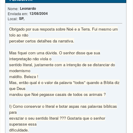
Leonardo
Nome:
12/08/2004
Enviada em:
SP,
Local:
Obrigado por sua resposta sobre Noé e a Terra. Fui mesmo um
tolo ao năo
perceber certos detalhes da narrativa.
Mas fiquei com uma dúvida. O senhor disse que sua
interpretaçăo năo viola o
sentido literal, justamente com a intençăo de se distanciar do
modernismo
maldito. Beleza !
Mas, entăo qual é o valor da palavra "todos" quando a Bíblia diz
que Deus
mandou que Noé pegasse casais de todos os animais ?
I) Como conservar o literal e botar aspas nas palavras bíblicas
para
esvaziar o seu sentido literal ??? Gostaria que o senhor
superasse essa
dificuldade.