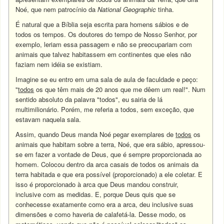
Noé, que nem patrocínio da
National Geographic
tinha.
É natural que a Bíblia seja escrita para homens sábios e de
todos os tempos. Os doutores do tempo de Nosso Senhor, por
exemplo, leriam essa passagem e não se preocupariam com
animais que talvez habitassem em continentes que eles não
faziam nem idéia se existiam.
Imagine se eu entro em uma sala de aula de faculdade e peço:
"
todos
os que têm mais de 20 anos que me dêem um real!". Num
sentido absoluto da palavra "todos", eu sairia de lá
multimilionário. Porém, me referia a todos, sem exceção, que
estavam naquela sala.
Assim, quando Deus manda Noé pegar exemplares de
todos
os
animais que habitam sobre a terra, Noé, que era sábio, apressou-
se em fazer a vontade de Deus, que é sempre proporcionada ao
homem. Colocou dentro da arca casais de todos os animais da
terra habitada e que era possível (proporcionado) a ele coletar. E
isso é proporcionado à arca que Deus mandou construir,
inclusive com as medidas. E, porque Deus quis que se
conhecesse exatamente como era a arca, deu inclusive suas
dimensões e como haveria de calafetá-la. Desse modo, os