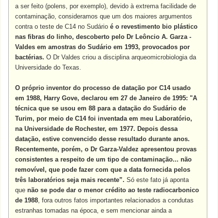
a ser feito (polens, por exemplo), devido à extrema facilidade de
contaminação, consideramos que um dos maiores argumentos
contra o teste de C14 no Sudário
é o revestimento bio plástico
nas fibras do linho, descoberto pelo Dr Leôncio A. Garza -
Valdes em amostras do Sudário em 1993, provocados por
bactérias.
O Dr Valdes criou a disciplina arqueomicrobiologia da
Universidade do Texas.
O próprio inventor do processo de datação por C14 usado
em 1988, Harry Gove, declarou em 27 de Janeiro de 1995: "A
técnica que se usou em 88 para a datação do Sudário de
Turim, por meio de C14 foi inventada em meu Laboratório,
na Universidade de Rochester, em 1977. Depois dessa
datação, estive convencido desse resultado durante anos.
Recentemente, porém, o Dr Garza-Valdez apresentou provas
consistentes a respeito de um tipo de contaminação... não
removível, que pode fazer com que a data fornecida pelos
três laboratórios seja mais recente”.
Só este fato já aponta
que
não se pode dar o menor crédito ao teste radiocarbonico
de 1988
, fora outros fatos importantes relacionados a condutas
estranhas tomadas na época, e sem mencionar ainda a