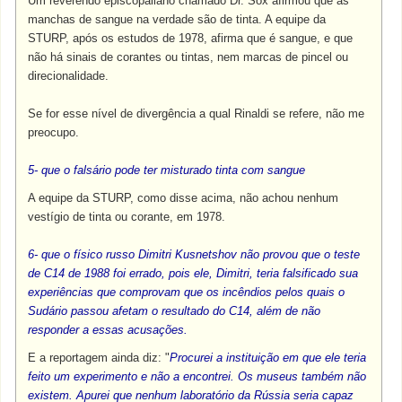
Um reverendo episcopaliano chamado Dr. Sox afirmou que as
manchas de sangue na verdade são de tinta. A equipe da
STURP, após os estudos de 1978, afirma que é sangue, e que
não há sinais de corantes ou tintas, nem marcas de pincel ou
direcionalidade.
Se for esse nível de divergência a qual Rinaldi se refere, não me
preocupo.
5- que o falsário pode ter misturado tinta com sangue
A equipe da STURP, como disse acima, não achou nenhum
vestígio de tinta ou corante, em 1978.
6- que o físico russo Dimitri Kusnetshov não provou que o teste
de C14 de 1988 foi errado, pois ele, Dimitri, teria falsificado sua
experiências que comprovam que os incêndios pelos quais o
Sudário passou afetam o resultado do C14, além de não
responder a essas acusações.
E a reportagem ainda diz: "
Procurei a instituição em que ele teria
feito um experimento e não a encontrei. Os museus também não
existem. Apurei que nenhum laboratório da Rússia seria capaz