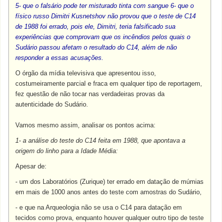
5- que o falsário pode ter misturado tinta com sangue
6- que o
físico russo Dimitri Kusnetshov não provou que o teste de C14
de 1988 foi errado, pois ele, Dimitri, teria falsificado sua
experiências que comprovam que os incêndios pelos quais o
Sudário passou afetam o resultado do C14, além de não
responder a essas acusações.
O órgão da mídia televisiva que apresentou isso,
costumeiramente parcial e fraca em qualquer tipo de reportagem,
fez questão de não tocar nas verdadeiras provas da
autenticidade do Sudário.
Vamos mesmo assim, analisar os pontos acima:
1- a análise do teste do C14 feita em 1988, que apontava a
origem do linho para a Idade Média:
Apesar de:
- um dos Laboratórios (Zurique) ter errado em datação de múmias
em mais de 1000 anos antes do teste com amostras do Sudário,
- e que na Arqueologia não se usa o C14 para datação em
tecidos como prova, enquanto houver qualquer outro tipo de teste