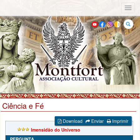
Toggl
naviga
Buscar
Ciência e Fé
Download
Enviar
Imprimir
Imensidão do Universo
PERGUNTA