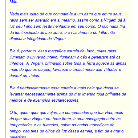
Mãe.
Nada mais justo do que compará-la a um astro que emite seus
raios sem ser alterado em si mesmo, assim como a Virgem dá à
luz seu Filho sem lesão nenhuma em seu corpo. O raio nada tira
da luminosidade de seu astro, e o nascimento do Filho não
diminui a integridade da Virgem.
Ela é, portanto, essa magnífica estrela de Jacó, cujos raios
iluminam o universo inteiro, iluminam o céu e penetram até os
infernos. A Virgem, brilhando sobre toda a Terra aquece as almas
mais do que os corpos, favorece o crescimento das virtudes e
destrói os vícios.
Ela é verdadeiramente essa estrela a mais bela que devia se
levantar necessariamente acima do mar imenso toda brilhante de
méritos e de exemplos esclarecedores.
Ó tu, quem quer que sejas, se compreendes que tua vida, mais
do que uma viagem em terra firme, é uma navegação entre as
tempestades e os furacões, sobre as ondas movediças do
tempo, não tires os olhos da luz dessa estrela, a fim de evitar o
naufrágio.