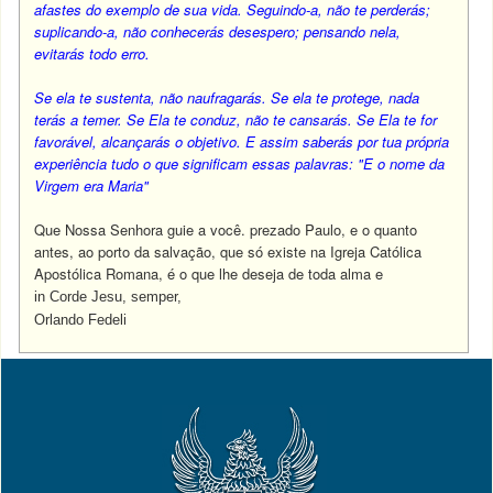
afastes do exemplo de sua vida. Seguindo-a, não te perderás;
suplicando-a, não conhecerás desespero; pensando nela,
evitarás todo erro.
Se ela te sustenta, não naufragarás. Se ela te protege, nada
terás a temer. Se Ela te conduz, não te cansarás. Se Ela te for
favorável, alcançarás o objetivo. E assim saberás por tua própria
experiência tudo o que significam essas palavras: "E o nome da
Virgem era Maria"
Que Nossa Senhora guie a você. prezado Paulo, e o quanto
antes, ao porto da salvação, que só existe na Igreja Católica
Apostólica Romana, é o que lhe deseja de toda alma e
in Corde Jesu, semper,
Orlando Fedeli