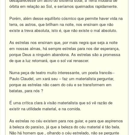
desaparecesse um astro do sistema solar, a Terra mudaria de
órbita em relação ao Sol, e seríamos queimados rapidamente.
Porém, além desse equilíbrio cósmico que permite haver vida na
terra, os astros, que brilham na noite, nos ensinam que não
existe a treva absoluta, isto é, que não existe o mal absoluto.
As estrelas nos ensinam que, por mais negra que seja a noite
em nossas almas, há sempre estrelas para nos dar esperança,
porque Deus a ninguém abandona. As estrelas são a promessa
de que a luz retornará, que o sol vai renascer.
Numa peça de teatro muito interessante, um poeta francês--
Paulo Claudel, um xará seu -- faz um materialista perguntar,
porque as estrelas não caem do céu e se transformem em
batatas, para nós ?
É uma crítica clara à visão materialista que só vê razão de
existir na utilidade material, e na comida.
As estrelas no céu existem para nos guiar, e para que aspiremos
à beleza do paraíso, já que a beleza do céu material é tão bela.
Não há homem que , olhando o céu estrelado, não se pergunte