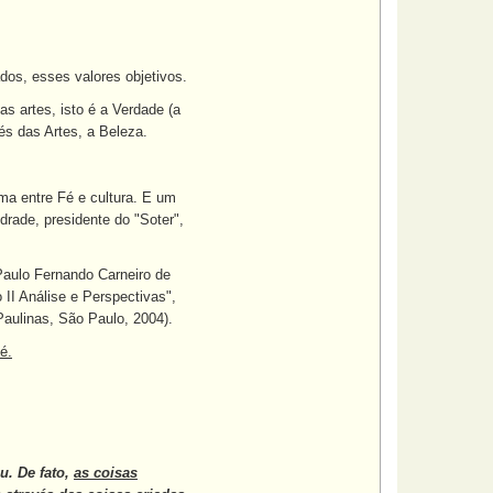
dos, esses valores objetivos.
s artes, isto é a Verdade (a
és das Artes, a Beleza.
ima entre Fé e cultura. E um
drade, presidente do "Soter",
aulo Fernando Carneiro de
 II Análise e Perspectivas",
aulinas, São Paulo, 2004).
é.
u. De fato,
as coisas