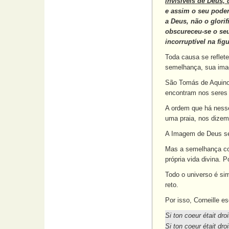
invisíveis de Deus,
e assim o seu poder
a Deus, não o glor
obscureceu-se o seu
incorruptível na fi
Toda causa se reflet
semelhança, sua ima
São Tomás de Aquino,
encontram nos seres i
A ordem que há nesse
uma praia, nos dizem
A Imagem de Deus se 
Mas a semelhança com
própria vida divina. 
Todo o universo é si
reto.
Por isso, Corneille 
Si ton coeur était droit
Si ton coeur était dro