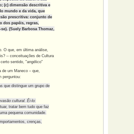
; (c) dimensão descritiva e
 do mundo e da vida, que
nsão prescritiva: conjunto de
o dos papéis, regras,
-se). (Suely Barbosa Thomaz,
. O que, em última análise,
is? -- conceituações de Cultura
erto sentido, "angélico"
 a de um Maneco – que,
m perguntou:
s que distingue um grupo de
asão cultural. Êi-lo:
tuar, tratar bem tudo que faz
e uma pequena comunidade.
comportamentos, crenças,