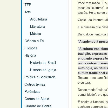
Você tem razão. É o r
TFP
todas as "culturas", 
Arte
alusão. Hoje, serve-
Arquitetura
Copiei, da Internet,
Literatura
E a primeira que desej
Música
Diz o documento da 
Ciência e Fé
"Atendendo à pres
Filosofia
"A cultura tradicio
tradição, expressa
História
enquanto expressão 
História do Brasil
ou de outras maneir
mitologia, os rituai
História da Igreja
cultura tradiciona
Política e Sociedade
Repare, meu caro Robe
é cultura.
Outros temas
Desse modo "cultura"
Polêmicas
comunidade", e o que 
Cartas de Apoio
E assim a Unesco, co
Quadro de Honra
cachorro correndo atr