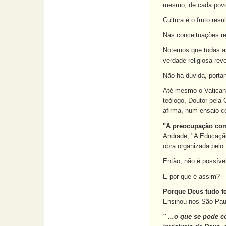
mesmo, de cada povo,
Cultura é o fruto re
Nas conceituações rel
Notemos que todas as
verdade religiosa rev
Não há dúvida, portan
Até mesmo o Vaticano 
teólogo, Doutor pela 
afirma, num ensaio co
"A preocupação com 
Andrade, "A Educação 
obra organizada pelo
Então, não é possíve
E por que é assim?
Porque Deus tudo f
Ensinou-nos São Pau
" ...o que se pode 