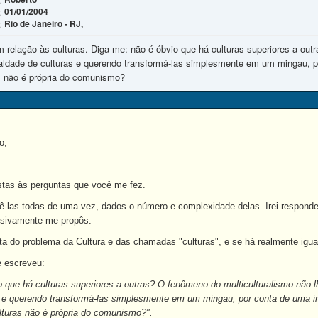
01/01/2004
:
Rio de Janeiro - RJ,
:
 relação às culturas. Diga-me: não é óbvio que há culturas superiores a out
gualdade de culturas e querendo transformá-las simplesmente em um mingau, p
as não é própria do comunismo?
o,
ostas às perguntas que você me fez.
-las todas de uma vez, dados o número e complexidade delas. Irei respon
sivamente me propôs.
ata do problema da Cultura e das chamadas "culturas", e se há realmente igua
 escreveu:
 que há culturas superiores a outras? O fenômeno do multiculturalismo não lh
s e querendo transformá-las simplesmente em um mingau, por conta de uma in
ulturas não é própria do comunismo?".