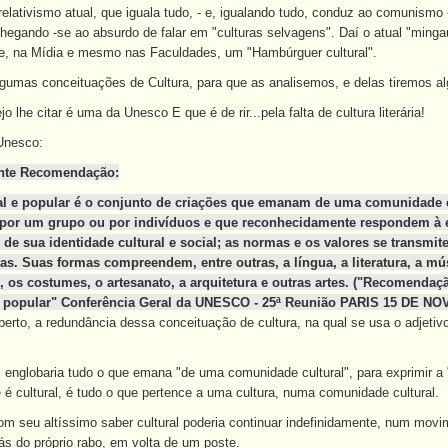
elativismo atual, que iguala tudo, - e, igualando tudo, conduz ao comunismo
chegando -se ao absurdo de falar em "culturas selvagens". Daí o atual "minga
se, na Mídia e mesmo nas Faculdades, um "Hambúrguer cultural".
 algumas conceituações de Cultura, para que as analisemos, e delas tiremos 
o lhe citar é uma da Unesco E que é de rir...pela falta de cultura literária!
Unesco:
ente Recomendação:
nal e popular é o conjunto de criações que emanam de uma comunidade 
s por um grupo ou por indivíduos e que reconhecidamente respondem à 
de sua identidade cultural e social; as normas e os valores se transmit
as. Suas formas compreendem, entre outras, a língua, a literatura, a mús
s, os costumes, o artesanato, a arquitetura e outras artes. ("Recomenda
l e popular" Conferência Geral da UNESCO - 25ª Reunião PARIS 15 DE N
rto, a redundância dessa conceituação de cultura, na qual se usa o adjetivo 
 englobaria tudo o que emana "de uma comunidade cultural", para exprimir a 
é cultural, é tudo o que pertence a uma cultura, numa comunidade cultural.
m seu altíssimo saber cultural poderia continuar indefinidamente, num movi
ás do próprio rabo, em volta de um poste.