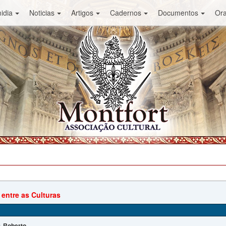
idia
Noticias
Artigos
Cadernos
Documentos
Or
 entre as Culturas
Roberto
: