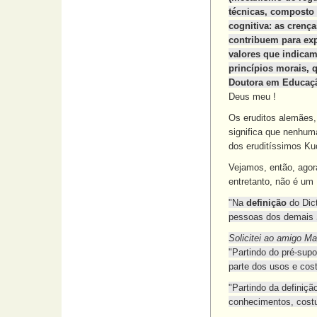
técnicas, composto 
cognitiva: as crenç
contribuem para expl
valores que indicam
princípios morais,
Doutora em Educação
Deus meu !
Os eruditos alemães,
significa que nenhuma
dos eruditíssimos Ku
Vejamos, então, agor
entretanto, não é u
"Na
definição
do Dict
pessoas dos demais
Solicitei ao amigo Ma
"Partindo do pré-supo
parte dos usos e co
"Partindo da definiç
conhecimentos, costu