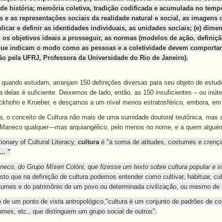
de história; memória coletiva, tradição codificada e acumulada no tempo
as e as representações sociais da realidade natural e social, as imagens
icar e definir as identidades individuais, as unidades sociais; (e) dime
 os objetivos ideais a prosseguir, as normas (modelos de ação, definiçã
 que indicam o modo como as pessoas e a coletividade devem comportar
 pela UFRJ, Professora da Universidade do Rio de Janeiro).
 quando estudam, arranjam 150 definições diversas para seu objeto de estudo
 delas é suficiente. Deixemos de lado, então, as 150 insuficientes – ou inúte
ckhohn e Kroeber, e desçamos a um nível menos estratosférico, embora, em c
a, o conceito de Cultura não mais de uma sumidade doutoral teutônica, mas
m Maneco qualquer—mas arquiangélico, pelo menos no nome, e a quem algué
ionary of Cultural Literacy,
cultura
é "a soma de atitudes, costumes e crença
...
"
neco, do Grupo Míseri Colóni, que fizesse um texto sobre cultura popular e inv
sto que na definição de cultura podemos entender como cultivar, habituar, cul
stumes e do patrimônio de um povo ou determinada civilização, ou mesmo d
ão de um ponto de vista antropológico,"cultura é um conjunto de padrões de 
mes, etc., que distinguem um grupo social de outros".