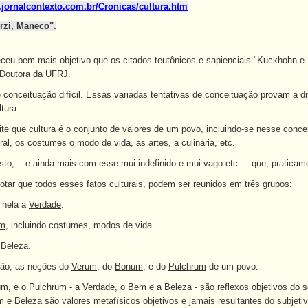
.jornalcontexto.com.br/Cronicas/cultura.htm
rzi, Maneco".
eu bem mais objetivo que os citados teutônicos e sapienciais "Kuckhohn 
Doutora da UFRJ.
e conceituação difícil. Essas variadas tentativas de conceituação provam a d
tura.
 que cultura é o conjunto de valores de um povo, incluindo-se nesse conceit
l, os costumes o modo de vida, as artes, a culinária, etc.
to, -- e ainda mais com esse mui indefinido e mui vago etc. -- que, praticame
notar que todos esses fatos culturais, podem ser reunidos em três grupos:
o nela a
Verdade
.
m
, incluindo costumes, modos de vida.
a
Beleza
.
então, as noções do
Verum
, do
Bonum
, e do
Pulchrum
de um povo.
m, e o Pulchrum - a Verdade, o Bem e a Beleza - são reflexos objetivos do 
 e Beleza são valores metafísicos objetivos e jamais resultantes do subjeti