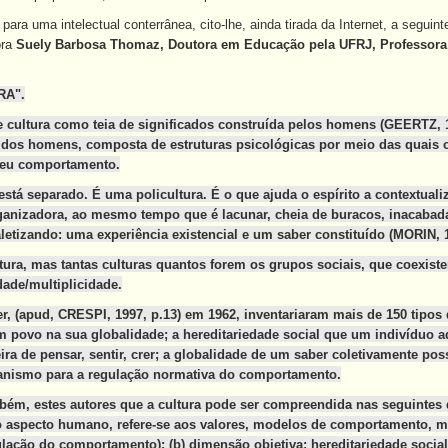
ra uma intelectual conterrânea, cito-lhe, ainda tirada da Internet, a seguint
ora
Suely Barbosa Thomaz, Doutora em Educação pela UFRJ, Professora 
RA".
de cultura como teia de significados construída pelos homens (GEERTZ, 19
 dos homens, composta de estruturas psicológicas por meio das quais o
seu comportamento.
stá separado. É uma policultura. É o que ajuda o espírito a contextualiza
ganizadora, ao mesmo tempo que é lacunar, cheia de buracos, inacabad
etizando: uma experiência existencial e um saber constituído (MORIN, 1
tura, mas tantas culturas quantos forem os grupos sociais, que coexis
dade/multiplicidade.
, (apud, CRESPI, 1997, p.13) em 1962, inventariaram mais de 150 tipos d
 povo na sua globalidade; a hereditariedade social que um indivíduo a
ra de pensar, sentir, crer; a globalidade de um saber coletivamente p
nismo para a regulação normativa do comportamento.
ém, estes autores que a cultura pode ser compreendida nas seguintes d
o aspecto humano, refere-se aos valores, modelos de comportamento, mo
ação do comportamento); (b) dimensão objetiva: hereditariedade social