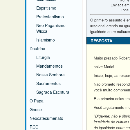
Enviada em
Espiritismo
Local
Protestantismo
O primeiro assunto é em
Neo Paganismo -
irracional crendo na i
Wicca
igualdade entre cultur
Islamismo
RESPOSTA
Doutrina
Liturgia
Muito prezado Robert
Mandamentos
salve Maria!
Nossa Senhora
Inicio, hoje, as resp
Sacramentos
Não prometo respondê
você muito compreen
Sagrada Escritura
E a primeira delas tr
O Papa
Você argutamente me
Gnose
"Diga-me: não é óbvio
Neocatecumenato
igualdade de cultura
RCC
da igualdade entre c