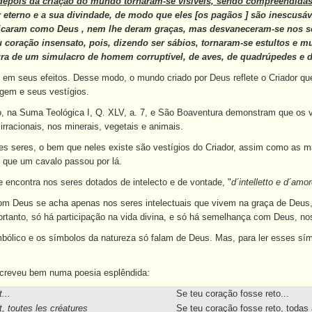
 depois da criação do mundo tornaram-se visíveis, sendo compreendidas
 eterno e a sua divindade, de modo que eles [os pagãos ] são inescusá
ificaram como Deus , nem lhe deram graças, mas desvaneceram-se nos 
 coração insensato, pois, dizendo ser sábios, tornaram-se estultos e m
gura de um simulacro de homem corruptível, de aves, de quadrúpedes e 
e em seus efeitos. Desse modo, o mundo criado por Deus reflete o Criador qu
gem e seus vestígios.
 na Suma Teológica I, Q. XLV, a. 7, e São Boaventura demonstram que os v
rracionais, nos minerais, vegetais e animais.
s seres, o bem que neles existe são vestígios do Criador, assim como as m
 que um cavalo passou por lá.
encontra nos seres dotados de intelecto e de vontade, "
d´intelletto e d´amo
 Deus se acha apenas nos seres intelectuais que vivem na graça de Deus, a
Portanto, só há participação na vida divina, e só há semelhança com Deus, n
mbólico e os símbolos da natureza só falam de Deus. Mas, para ler esses sím
escreveu bem numa poesia esplêndida:
...
Se teu coração fosse reto...
it, toutes les créatures
Se teu coração fosse reto, todas 