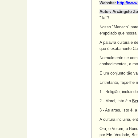
Website:
http://www
Autor: Arcângelo Zo
"Taí"!
Nosso "Maneco" parec
empolado que nossa 
A palavra cultura é d
que é exatamente Cul
Normalmente se admite
conhecimentos, a mora
É um conjunto tão vas
Entretanto, faço-lhe 
1 - Religião, incluind
2 - Moral, isto é o
Be
3 - As artes, isto é, 
A cultura incluiria, 
Ora, o Verum, o Bonu
por Ele. Verdade, Bem