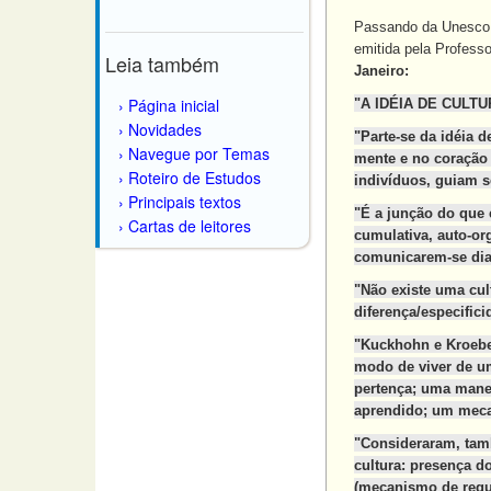
Passando da Unesco pa
emitida pela Profess
Leia também
Janeiro:
Página inicial
"A IDÉIA DE CULTU
Novidades
"Parte-se da idéia 
Navegue por Temas
mente e no coração
Roteiro de Estudos
indivíduos, guiam 
Principais textos
"É a junção do que e
Cartas de leitores
cumulativa, auto-or
comunicarem-se dial
"Não existe uma cul
diferença/especifici
"Kuckhohn e Kroeber
modo de viver de um
pertença; uma manei
aprendido; um meca
"Consideraram, tamb
cultura: presença d
(mecanismo de regul