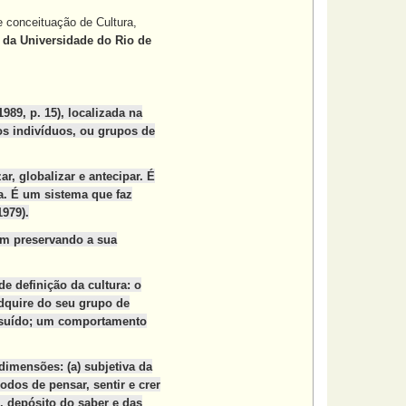
e conceituação de Cultura,
da Universidade do Rio de
89, p. 15), localizada na
s indivíduos, ou grupos de
r, globalizar e antecipar. É
a. É um sistema que faz
979).
tem preservando a sua
e definição da cultura: o
dquire do seu grupo de
ossuído; um comportamento
imensões: (a) subjetiva da
dos de pensar, sentir e crer
, depósito do saber e das