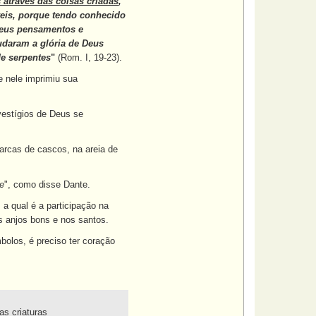
 através das coisas criadas
,
veis, porque tendo conhecido
seus pensamentos e
udaram a glória de Deus
de serpentes
"
(Rom. I, 19-23).
e nele imprimiu sua
estígios de Deus se
arcas de cascos, na areia de
re
", como disse Dante.
 qual é a participação na
os anjos bons e nos santos.
bolos, é preciso ter coração
as criaturas