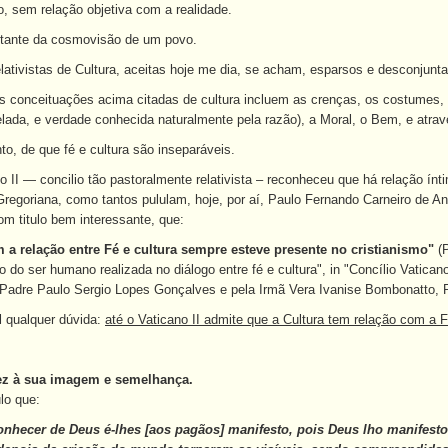
 sem relação objetiva com a realidade.
sultante da cosmovisão de um povo.
ativistas de Cultura, aceitas hoje me dia, se acham, esparsos e desconjunta
 conceituações acima citadas de cultura incluem as crenças, os costumes, a
elada, e verdade conhecida naturalmente pela razão), a Moral, o Bem, e atrav
to, de que fé e cultura são inseparáveis.
II — concilio tão pastoralmente relativista – reconheceu que há relação ínt
Gregoriana, como tantos pululam, hoje, por aí, Paulo Fernando Carneiro de An
m titulo bem interessante, que:
a relação entre Fé e cultura sempre esteve presente no cristianismo"
(P
do ser humano realizada no diálogo entre fé e cultura", in "Concílio Vaticano
 Padre Paulo Sergio Lopes Gonçalves e pela Irmã Vera Ivanise Bombonatto, P
l qualquer dúvida:
até o Vaticano II admite que a Cultura tem relação com a F
ez à sua imagem e semelhança.
lo que:
conhecer de Deus é-lhes [aos pagãos] manifesto, pois Deus lho manifesto