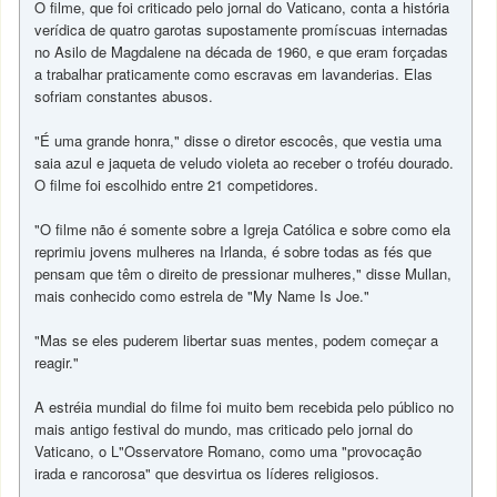
O filme, que foi criticado pelo jornal do Vaticano, conta a história
verídica de quatro garotas supostamente promíscuas internadas
no Asilo de Magdalene na década de 1960, e que eram forçadas
a trabalhar praticamente como escravas em lavanderias. Elas
sofriam constantes abusos.
"É uma grande honra," disse o diretor escocês, que vestia uma
saia azul e jaqueta de veludo violeta ao receber o troféu dourado.
O filme foi escolhido entre 21 competidores.
"O filme não é somente sobre a Igreja Católica e sobre como ela
reprimiu jovens mulheres na Irlanda, é sobre todas as fés que
pensam que têm o direito de pressionar mulheres," disse Mullan,
mais conhecido como estrela de "My Name Is Joe."
"Mas se eles puderem libertar suas mentes, podem começar a
reagir."
A estréia mundial do filme foi muito bem recebida pelo público no
mais antigo festival do mundo, mas criticado pelo jornal do
Vaticano, o L"Osservatore Romano, como uma "provocação
irada e rancorosa" que desvirtua os líderes religiosos.