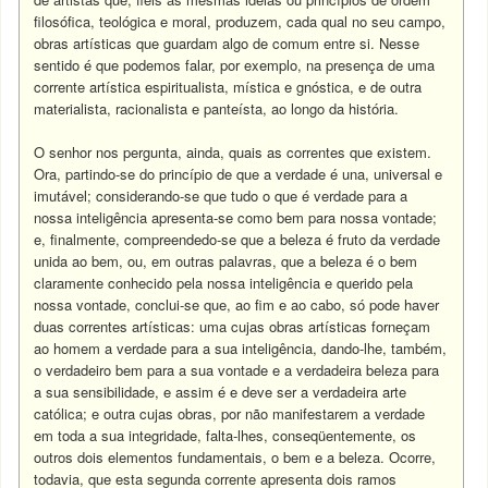
filosófica, teológica e moral, produzem, cada qual no seu campo,
obras artísticas que guardam algo de comum entre si. Nesse
sentido é que podemos falar, por exemplo, na presença de uma
corrente artística espiritualista, mística e gnóstica, e de outra
materialista, racionalista e panteísta, ao longo da história.
O senhor nos pergunta, ainda, quais as correntes que existem.
Ora, partindo-se do princípio de que a verdade é una, universal e
imutável; considerando-se que tudo o que é verdade para a
nossa inteligência apresenta-se como bem para nossa vontade;
e, finalmente, compreendedo-se que a beleza é fruto da verdade
unida ao bem, ou, em outras palavras, que a beleza é o bem
claramente conhecido pela nossa inteligência e querido pela
nossa vontade, conclui-se que, ao fim e ao cabo, só pode haver
duas correntes artísticas: uma cujas obras artísticas forneçam
ao homem a verdade para a sua inteligência, dando-lhe, também,
o verdadeiro bem para a sua vontade e a verdadeira beleza para
a sua sensibilidade, e assim é e deve ser a verdadeira arte
católica; e outra cujas obras, por não manifestarem a verdade
em toda a sua integridade, falta-lhes, conseqüentemente, os
outros dois elementos fundamentais, o bem e a beleza. Ocorre,
todavia, que esta segunda corrente apresenta dois ramos