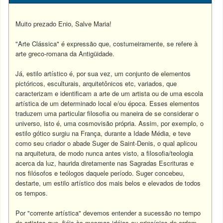
Muito prezado Enio, Salve Maria!
"Arte Clássica" é expressão que, costumeiramente, se refere à
arte greco-romana da Antigüidade.
Já, estilo artístico é, por sua vez, um conjunto de elementos
pictóricos, esculturais, arquitetônicos etc, variados, que
caracterizam e identificam a arte de um artista ou de uma escola
artística de um determinado local e/ou época. Esses elementos
traduzem uma particular filosofia ou maneira de se considerar o
universo, isto é, uma cosmovisão própria. Assim, por exemplo, o
estilo gótico surgiu na França, durante a Idade Média, e teve
como seu criador o abade Suger de Saint-Denis, o qual aplicou
na arquitetura, de modo nunca antes visto, a filosofia/teologia
acerca da luz, haurida diretamente nas Sagradas Escrituras e
nos filósofos e teólogos daquele período. Suger concebeu,
destarte, um estilo artístico dos mais belos e elevados de todos
os tempos.
Por "corrente artística" devemos entender a sucessão no tempo
de artistas que, fiéis às mesmas idéias ou princípios de ordem