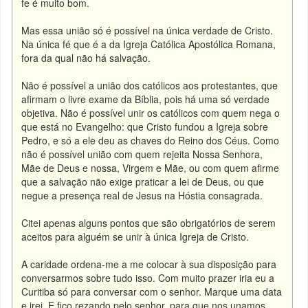
fe é muito bom.
Mas essa união só é possível na única verdade de Cristo.
Na única fé que é a da Igreja Católica Apostólica Romana,
fora da qual não há salvação.
Não é possível a união dos católicos aos protestantes, que
afirmam o livre exame da Bíblia, pois há uma só verdade
objetiva. Não é possível unir os católicos com quem nega o
que está no Evangelho: que Cristo fundou a Igreja sobre
Pedro, e só a ele deu as chaves do Reino dos Céus. Como
não é possível união com quem rejeita Nossa Senhora,
Mãe de Deus e nossa, Virgem e Mãe, ou com quem afirme
que a salvação não exige praticar a lei de Deus, ou que
negue a presença real de Jesus na Hóstia consagrada.
Citei apenas alguns pontos que são obrigatórios de serem
aceitos para alguém se unir à única Igreja de Cristo.
A caridade ordena-me a me colocar à sua disposição para
conversarmos sobre tudo isso. Com muito prazer iria eu a
Curitiba só para conversar com o senhor. Marque uma data
e irei. E fico rezando pelo senhor, para que nos unamos