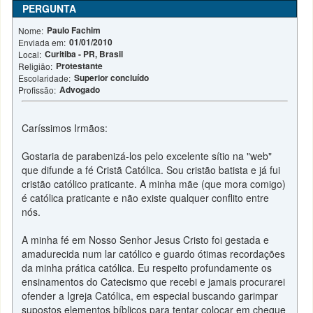
PERGUNTA
Paulo Fachim
Nome:
01/01/2010
Enviada em:
Curitiba - PR, Brasil
Local:
Protestante
Religião:
Superior concluído
Escolaridade:
Advogado
Profissão:
Caríssimos Irmãos:
Gostaria de parabenizá-los pelo excelente sítio na "web"
que difunde a fé Cristã Católica. Sou cristão batista e já fui
cristão católico praticante. A minha mãe (que mora comigo)
é católica praticante e não existe qualquer conflito entre
nós.
A minha fé em Nosso Senhor Jesus Cristo foi gestada e
amadurecida num lar católico e guardo ótimas recordações
da minha prática católica. Eu respeito profundamente os
ensinamentos do Catecismo que recebi e jamais procurarei
ofender a Igreja Católica, em especial buscando garimpar
supostos elementos bíblicos para tentar colocar em cheque