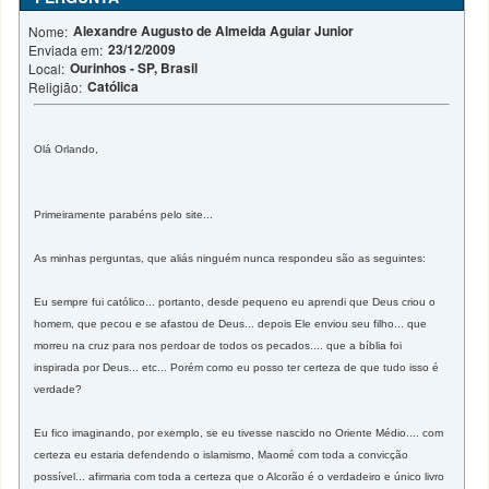
Alexandre Augusto de Almeida Aguiar Junior
Nome:
23/12/2009
Enviada em:
Ourinhos - SP, Brasil
Local:
Católica
Religião:
Olá Orlando,
Primeiramente parabéns pelo site...
As minhas perguntas, que aliás ninguém nunca respondeu são as seguintes:
Eu sempre fui católico... portanto, desde pequeno eu aprendi que Deus criou o
homem, que pecou e se afastou de Deus... depois Ele enviou seu filho... que
morreu na cruz para nos perdoar de todos os pecados.... que a bíblia foi
inspirada por Deus... etc... Porém como eu posso ter certeza de que tudo isso é
verdade?
Eu fico imaginando, por exemplo, se eu tivesse nascido no Oriente Médio.... com
certeza eu estaria defendendo o islamismo, Maomé com toda a convicção
possível... afirmaria com toda a certeza que o Alcorão é o verdadeiro e único livro