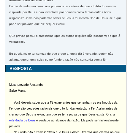
alimentar todos durante 40 dias...
Diante de tudo isso como nós podemos ter certeza de que a bíblia foi mesmo
inspirada por Deus e não inventada por homens como tantos outros livros
religiosos? Como nós podemos saber se Jesus foi mesmo filho de Deus, se é que
pode ser provado que ele sequer existiu...
Que provas possui o catolicismo (que as outras religiões não possuem) de que é
verdadeiro?
Eu queria muito ter certeza de que o que a Igreja diz é verdade, porém não
adianta querer uma coisa se no fundo a razão não concorda com a fé...
RESPOSTA
Muito prezado Alexandre,
Salve Maria.
Você deveria saber que a Fé exige antes que se tenham os preâmbulos da
Fé, que são verdades racionais que dão fundamentação à Fé. Assim antes de
crer no que Deus revelou, tem que se ter a prova de que Deus existe. Ora, a
existência de Deus
é verdade ao alcance da razão. Ela pode ser racionalmente
provada.
No Credo não dizemos: “Creio que Deus existe”. Dizemos que cremos no que