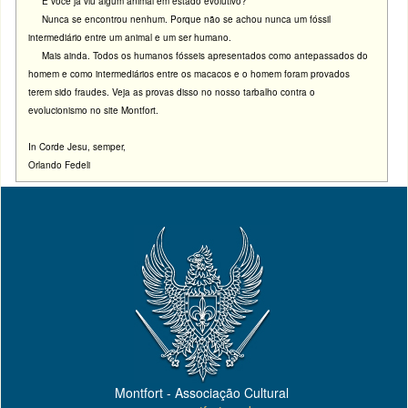
E você já viu algum animal em estado evolutivo?
Nunca se encontrou nenhum. Porque não se achou nunca um fóssil
intermediário entre um animal e um ser humano.
Mais ainda. Todos os humanos fósseis apresentados como antepassados do
homem e como intermediários entre os macacos e o homem foram provados
terem sido fraudes. Veja as provas disso no nosso tarbalho contra o
evolucionismo no site Montfort.
In Corde Jesu, semper,
Orlando Fedeli
Montfort - Associação Cultural