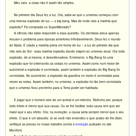
Meu caro, a coisa não é assim tão simples.
No primeiro dia Deus fez a luz. Ora, sabe-se que o universo começou com
uma imensa explosão de luz — o big bang. Mas de onde veio a matéria que
explodiu? Foi comprada no SuperMercado?
A ciência não sabe responder a essa questão. Os cientistas ateus apenas
recuam o problema para épocas anteriores infindavelmente. Deus fez o mundo
do Nada. E criada a matéria prima em forma de luz – a luz do primeiro dia que
não veio do Sol - essa matéria explodiu dando origem ao universo atual. Ora toda
explosão, de si mesma, é desordenadora. Entretanto, o Big Bang foi uma
explosão que foi ordenando as coisas no universo. Assim como num motor de
automóvel a explosão é controlada, assim também a explosão do Big Bang foi
controlada. No automóvel, a explosão da gasolina no motor é
controlada para
mover as rodas. Assim também, no universo, a explosão foi tão bem controlada
que o universo ficou prontinho para a Terra poder ser habitada.
E julgar que o homem veio de um animal é um relincho. Relincho,sim, porque
todo efeito é menor que sua causa. Ou se lhe facilitar, toda causa tem que ser
maior que o seu efeito. Ora, na evolução, a causa seria sempre menor que o seu
efeito. O que é um absurdo. (e se você não entendeu o que acabo de lhe dizer,
verifique as provas no nosso trabalho contra a
evolução
pulicado no site
Montfort).