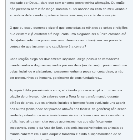
inspirado por Deus... claro que sem ter como provar minha afirmação. Ou então
não precisaria nem ir tão longe, bastaria eu ter nascido na casa do meu vizinho e
eu estaria defendendo o protestantismo com cem por cento de convicção...
O que eu estou querendo dizer é que com todas as milhares de seitas e religiões
que existem e já existiram até hoje, cada uma alegando ser o único caminho até
Deus(aliás cada uma possui um deus diferente das outras) como eu posso ter
certeza de que justamente o catolicismo é a correta?
Cada religião alega ser divinamente inspirada, alega possuir os verdadeiros
mandamentos e dogmas inspirados por seu deus (ou deuses)... porém nenhuma
delas, incluindo o cristianismo, possuem nenhuma prova concreta disso, a não
ser testemunhos de homens, geralmente de seus fundadores...
A própria bíblia possui muitos erros, só citando poucos exemplos.... o caso da
criação do universo, hoje sabe-se que a Terra foi se transformando durante
bilhões de anos, que os animais (incluido o homem) foram evoluindo uns apartir
dos outros (como pode ser provado através dos fósseis ,da genética) não sendo
verdade portanto que os animais foram criados da forma como está descrita na
bíblia. Isso ainda sem citar outros acontecimentos que são fisicamente
impossiveis, como o da Arca de Noé, pois seria impossível todos os animais do
mundo caberem em 1 arca daquele tamanho e ainda a impossibilidade de se