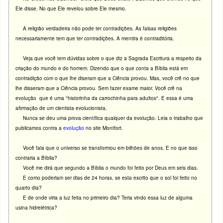
Ele disse. No que Ele revelou sobre Ele mesmo.
A religião verdadeira não pode ter contradições. As falsas religiões
necessariamente tem que ter contradições. A mentira é contraditória.
Veja que você tem dúvidas sobre o que diz a Sagrada Escritura a respeito da
criação do mundo e do homem. Dizendo que o que conta a Bíblia está em
contradição com o que lhe diseram que a Ciência provou.
Mas, você crê no que
lhe disseram que a Ciência provou. Sem fazer exame maior.
Você crê na
evolução que é uma "historinha da carrochinha para adultos".
E essa é uma
afirmação de um cientista evolucionista.
Nunca se deu uma prova científica qualquer da evolução. Leia o trabalho que
publicamos contra a
evolução
no site Montfort.
Você fala que o universo se transformou em bilhöes de anos.
E no que isso
contraria a Bíblia?
Você me dirá que segundo a Bíblia o mundo foi feito por Deus em seis dias.
E como poderiam ser dias de 24 horas, se esta escrito que o sol foi feito no
quarto dia?
E de onde viria a luz feita no primeiro dia? Teria vindo essa luz de alguma
usina hidrelétrica?