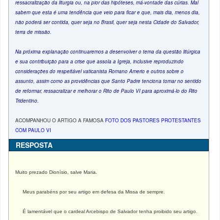
ressacralização da liturgia ou, na pior das hipóteses, má-vontade das cúrias. Mal
sabem que esta é uma tendência que veio para ficar e que, mais dia, menos dia,
não poderá ser contida, quer seja no Brasil, quer seja nesta Cidade do Salvador,
terra de missão.
Na próxima explanação continuaremos a desenvolver o tema da questão litúrgica
e sua contribuição para a crise que assola a Igreja, inclusive reproduzindo
considerações do respeitável vaticanista Romano Amerio e outros sobre o
assunto, assim como as providências que Santo Padre tenciona tomar no sentido
de reformar, ressacralizar e melhorar o Rito de Paulo VI para aproximá-lo do Rito
Tridentino.
ACOMPANHOU O ARTIGO A FAMOSA
FOTO DOS PASTORES PROTESTANTES
COM PAULO VI
RESPOSTA
Muito prezado Dionísio, salve Maria.
Meus parabéns por seu artigo em defesa da Missa de sempre.
É lamentável que o cardeal Arcebispo de Salvador tenha proibido seu artigo.