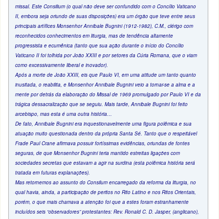
missal. Este Consilium (o qual não deve ser confundido com o Concílio Vaticano
II, embora seja oriundo de suas disposições) era um órgão que teve entre seus
principais artífices Monsenhor Annibale Bugnini (1912-1982), C.M., clérigo com
reconhecidos conhecimentos em liturgia, mas de tendência altamente
progressista e ecumênica (tanto que sua ação durante o início do Concílio
Vaticano II foi tolhida por João XXIII e por setores da Cúria Romana, que o viam
como excessivamente liberal e inovador).
Após a morte de João XXIII, eis que Paulo VI, em uma atitude um tanto quanto
inusitada, o reabilita, e Monsenhor Annibale Bugnini veio a tornar-se a alma e a
mente por detrás da elaboração do Missal de 1969 promulgado por Paulo VI e da
trágica dessacralização que se seguiu. Mais tarde, Annibale Bugnini foi feito
arcebispo, mas esta é uma outra história…
De fato, Annibale Bugnini era inquestionavelmente uma figura polêmica e sua
atuação muito questionada dentro da própria Santa Sé. Tanto que o respeitável
Frade Paul Crane afirmava possuir fortíssimas evidências, oriundas de fontes
seguras, de que Monsenhor Bugnini teria mantido estreitas ligações com
sociedades secretas que estavam a agir na surdina (esta polêmica história será
tratada em futuras explanações).
Mas retornemos ao assunto do Consilum encarregado da reforma da liturgia, no
qual havia, ainda, a participação de peritos no Rito Latino e nos Ritos Orientais,
porém, o que mais chamava a atenção foi que a estes foram estranhamente
incluídos seis “observadores” protestantes: Rev. Ronald C. D. Jasper, (anglicano),