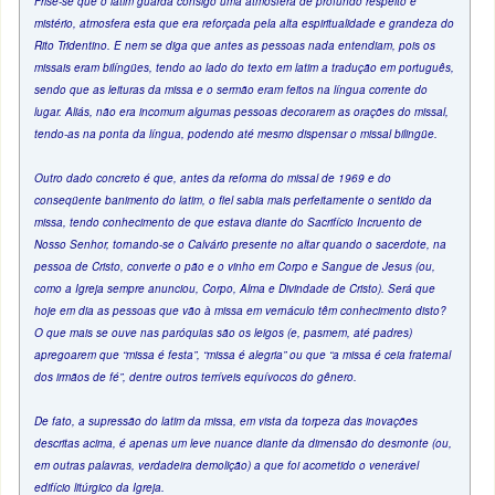
Frise-se que o latim guarda consigo uma atmosfera de profundo respeito e
mistério, atmosfera esta que era reforçada pela alta espiritualidade e grandeza do
Rito Tridentino. E nem se diga que antes as pessoas nada entendiam, pois os
missais eram bilíngües, tendo ao lado do texto em latim a tradução em português,
sendo que as leituras da missa e o sermão eram feitos na língua corrente do
lugar. Aliás, não era incomum algumas pessoas decorarem as orações do missal,
tendo-as na ponta da língua, podendo até mesmo dispensar o missal bilingüe.
Outro dado concreto é que, antes da reforma do missal de 1969 e do
conseqüente banimento do latim, o fiel sabia mais perfeitamente o sentido da
missa, tendo conhecimento de que estava diante do Sacrifício Incruento de
Nosso Senhor, tornando-se o Calvário presente no altar quando o sacerdote, na
pessoa de Cristo, converte o pão e o vinho em Corpo e Sangue de Jesus (ou,
como a Igreja sempre anunciou, Corpo, Alma e Divindade de Cristo). Será que
hoje em dia as pessoas que vão à missa em vernáculo têm conhecimento disto?
O que mais se ouve nas paróquias são os leigos (e, pasmem, até padres)
apregoarem que “missa é festa”, “missa é alegria” ou que “a missa é ceia fraternal
dos irmãos de fé”, dentre outros terríveis equívocos do gênero.
De fato, a supressão do latim da missa, em vista da torpeza das inovações
descritas acima, é apenas um leve nuance diante da dimensão do desmonte (ou,
em outras palavras, verdadeira demolição) a que foi acometido o venerável
edifício litúrgico da Igreja.