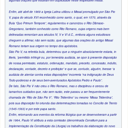
algumas orações que estavam em duplicidade neste respeitável missal.
Enfim, até abril de 1969 a Igreja Latina utilizou o Missal promulgado por São Pio
V, papa do século XVI reconhecido como santo, o qual, em 1570, através da
Bula “Quo Primum Tempore”, regulamentou e canonizou o Rito Dâmaso-
Gregoriano, também conhecido como Rito Romano, cujas origens mais bem
delineadas remontam aos séculos IV, V e VI d.C., embora alguns estudiosos
cheguem a afirmar, não sem razão, que algumas das orações do antigo Missal
Romano teriam sua origem no tempo dos apóstolos.
São Pio V, na referida bula, determinou que a ninguém absolutamente estaria, in
literis, “permitido infringir ou, por temerária audácia, se opor à presente disposição
de nossa permissão, estatuto, ordenação, mandato, preceito, concessão, indulto,
declaração, vontade, decreto e proibição” e que se, contudo, alguém, tivesse “a
audácia de atentar contra estas disposições” incorreria “na indignação de Deus
Todo-poderoso e de seus bem-aventurados Apóstolos Pedro e Paulo”.
De fato, São Pio V não criou o Rito Romano, mas o disciplinou e cercou de
tamanhos cuidados que, não sem razão, este passou a ser frequentemente
chamada de “Rito de São Pio V”, “Rito Tridentino” ou mesmo “Missa Tridentina”,
pois sua disposição foi oriunda das determinações tomadas no Concílio de Trento
(1545-1563) e por este papa santo.
Enfim, retornando aos eventos da reforma litúrgica que se desenvolveram a partir
de 1964, Paulo VI atribuiu a esta comissão (denominada Consilium para a
Implementação da Constituição da Liturgia) os trabalhos da elaboração do novo