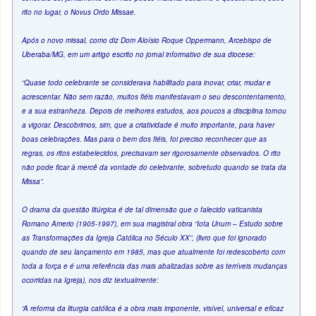
rito no lugar, o Novus Ordo Missae.
Após o novo missal, como diz Dom Aloísio Roque Oppermann, Arcebispo de
Uberaba/MG, em um artigo escrito no jornal informativo de sua diocese:
“Quase todo celebrante se considerava habilitado para inovar, criar, mudar e
acrescentar. Não sem razão, muitos fiéis manifestavam o seu descontentamento,
e a sua estranheza. Depois de melhores estudos, aos poucos a disciplina tornou
a vigorar. Descobrimos, sim, que a criatividade é muito importante, para haver
boas celebrações. Mas para o bem dos fiéis, foi preciso reconhecer que as
regras, os ritos estabelecidos, precisavam ser rigorosamente observados. O rito
não pode ficar à mercê da vontade do celebrante, sobretudo quando se trata da
Missa”.
O drama da questão litúrgica é de tal dimensão que o falecido vaticanista
Romano Amerio (1905-1997), em sua magistral obra “Iota Unum – Estudo sobre
as Transformações da Igreja Católica no Século XX”, (livro que foi ignorado
quando de seu lançamento em 1985, mas que atualmente foi redescoberto com
toda a força e é uma referência das mais abalizadas sobre as terríveis mudanças
ocorridas na Igreja), nos diz textualmente:
“A reforma da liturgia católica é a obra mais imponente, visível, universal e eficaz