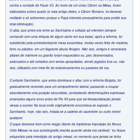
contra a vontade de Paulo VI). Ao invés de um único Cânon na Missa, foram
elaborados outros quatro (o mais antigo deles, o Cânon Romano, foi deveras
mutilado e só sobreviveu porque o Papa interveio pessoalmente para proibir sua
total eliminação).
O altar, que antes era rente ao Santíssimo e voltado ad orientem (sempre
contando com uma relíquia de algum santo em sua base), após a reforma, foi
substituído pela protestantizante mesa eucarística, muitas vezes feita de madeira,
ferro ou plástico, em um flagrante abuso litúrgico. Não raro, antigos e veneráveis
altares de mármore ou granito foram esquecidos ou, pior, desmontados,
arrancados e até cortados com serras apropriadas, sendo jogados fora ou, não
raro, utilizados com meio-fio de estacionamentos ou passeios de rua.
O próprio Santíssimo, que antes dominava o altar, com a reforma litúrgica, foi
gradualmente removido para um compartimento lateral, passando a ocupar
absurdamente uma posição secundária, contrariando determinações expressas
emanadas alguns anos antes de Pio XII para que tal dessacralização jamais
viesse a ocorrer. No local onde originalmente encontrava-se exposto o
Santíssimo, hoje, não raro, instala-se a cadeira do sacerdote ou outro móvel
qualquer.
O papa descreve bem como reagiu diante da impiedosa imposição do Novus
Ordo Missae na sua autobiografia (escrita quando ainda era cardeal): “eu ficava
estupefato pela interdição do antigo missal, no momento que jamais se tinha