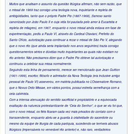
Muitos que analisam o assunto da questão litúrgica afirmam, não sem razão, que
o missal de 1969 traz consigo uma teologia nova, inquietante e repleta de
ambigüidades, tanto que o próprio Padre Pio (1887-1968), (famoso santo
canonizado por João Paulo II e cuja vida foi pautada pelo amor à Eucaristia e
repleta de milagres), em 1967, enquanto o novo missal ainda estava em fase de
experimentação, pediu a Paulo VI, através do Cardeal Otaviani, Prefeito do
Santo Ofício, autorização para continuar a rezar o missal de São Pio V, alegando
que o novo rito (que ainda seria implantado nos anos seguintes) trazia consigo
questionamentos sérios e dúvidas muito inquietantes as quais não existiam no
rito anterior. Não precisamos dizer que o Padre Pio obteve tal autorização e
continuou a celebrar sua missa normalmente.
Seguindo esta linha de pensamento, merece ser mencionado que Jean Guitton
(1901-1999), escritor, filósofo e admirador da Nova Teologia (era inclusive amigo
pessoal de Paulo VI) asseverou, em matéria publicada no L’Osservatore Romano,
que o Novus Ordo Missae, em vários pontos, possui estreita semelhança com a
ceia calvinista.
Com a intensa atenuação do sentido sacrificial e propiciatório e a equivocada
exaltação da natureza protestantizante de “Ceia do Senhor”, o que se viu foi que,
com o novo missal, os fiéis ficaram cada vez mais privados do contato com o
transcendente, enquanto abriu-se a guarda à criatividade do sacerdote ou
mesmo da equipe de liturgia de cada paróquia, sucedendo-se terríveis abusos
litúrgicos (impensáveis no venerável rito anterior) e, não raro, verdadeiros