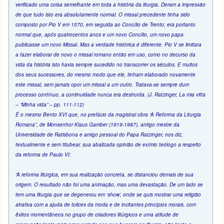
verificado uma coisa semelhante em toda a história da liturgia. Deram a impressão
de que tudo isto era absolutamente normal. O missal precedente tinha sido
composto por Pio V em 1570, em seguida ao Concílio de Trento; era portanto
normal que, após quatrocentos anos e um novo Concílio, um novo papa
publicasse um novo Missal. Mas a verdade histórica é diferente. Pio V se limitara
a fazer elaborar de novo o missal romano então em uso, como no decurso da
vida da história isto havia sempre sucedido no transcorrer os séculos. E muitos
dos seus sucessores, do mesmo modo que ele, tinham elaborado novamente
este missal, sem jamais opor um missal a um outro. Tratava-se sempre dum
processo contínuo, a continuidade nunca era destruída. (J. Ratzinger, La mia vitta
– “Minha vida” – pp. 111-112)
É o mesmo Bento XVI que, no prefácio da magistral obra “A Reforma da Liturgia
Romana”, de Monsenhor Klaus Gamber (1919-1987), antigo mestre da
Universidade de Ratisbona e amigo pessoal do Papa Ratzinger, nos diz,
textualmente e sem titubear, sua abalizada opinião de exímio teólogo a respeito
da reforma de Paulo VI:
“A reforma litúrgica, em sua realização concreta, se distanciou demais de sua
origem. O resultado não foi uma animação, mas uma devastação. De um lado se
tem uma liturgia que se degenerou em ‘show’, onde se quis mostrar uma religião
atrativa com a ajuda de tolices da moda e de incitantes princípios morais, com
êxitos momentâneos no grupo de criadores litúrgicos e uma atitude de