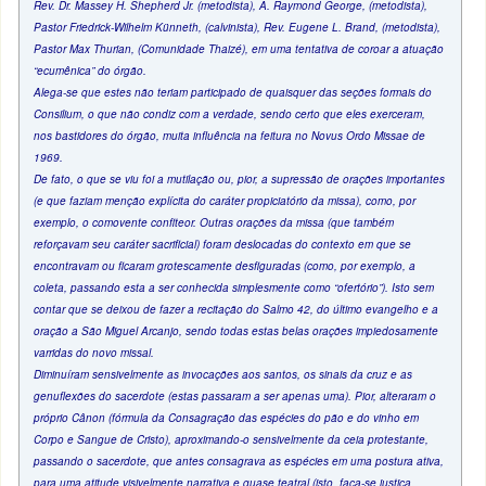
Rev. Dr. Massey H. Shepherd Jr. (metodista), A. Raymond George, (metodista),
Pastor Friedrick-Wilhelm Künneth, (calvinista), Rev. Eugene L. Brand, (metodista),
Pastor Max Thurian, (Comunidade Thaizé), em uma tentativa de coroar a atuação
“ecumênica” do órgão.
Alega-se que estes não teriam participado de quaisquer das seções formais do
Consilium, o que não condiz com a verdade, sendo certo que eles exerceram,
nos bastidores do órgão, muita influência na feitura no Novus Ordo Missae de
1969.
De fato, o que se viu foi a mutilação ou, pior, a supressão de orações importantes
(e que faziam menção explícita do caráter propiciatório da missa), como, por
exemplo, o comovente confiteor. Outras orações da missa (que também
reforçavam seu caráter sacrificial) foram deslocadas do contexto em que se
encontravam ou ficaram grotescamente desfiguradas (como, por exemplo, a
coleta, passando esta a ser conhecida simplesmente como “ofertório”). Isto sem
contar que se deixou de fazer a recitação do Salmo 42, do último evangelho e a
oração a São Miguel Arcanjo, sendo todas estas belas orações impiedosamente
varridas do novo missal.
Diminuíram sensivelmente as invocações aos santos, os sinais da cruz e as
genuflexões do sacerdote (estas passaram a ser apenas uma). Pior, alteraram o
próprio Cânon (fórmula da Consagração das espécies do pão e do vinho em
Corpo e Sangue de Cristo), aproximando-o sensivelmente da ceia protestante,
passando o sacerdote, que antes consagrava as espécies em uma postura ativa,
para uma atitude visivelmente narrativa e quase teatral (isto, faça-se justiça,