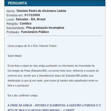
PERGUNTA
Dionisio Pedro de Alcântara Lisbôa
Nome:
01/12/2009
Enviada em:
Salvador - BA, Brasil
Local:
Católica
Religião:
Pós-graduação incompleta
Escolaridade:
Funcionário Público
Profissão:
Caros amigos de fé e Prof. Orlando Fedeli !
Salve Maria!
Envio-lhes a cópia do meu artigo publicado no informativo da Irmandade da
Conceição da Praia (Salvador/BA), um jornal muito bom, referente a outubro do
corrente ano, sendo que a Arquidiocese daqui de Salvador/BA proibiu sua
distribuição (o que já era tarde, pois mutos já haviam sido espalhados entre os
fiéis e a paróquia)!
Eis o tão “polêmico” artigo:
A CRISE DA IGREJA – FATORES E ELEMENTOS: A QUESTÃO LITÚRGICA E O
RITO DE PAULO VI (NOVUS ORDO MISSAE) – 1ª PARTE