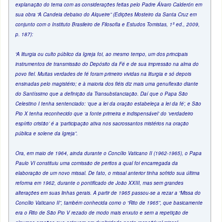
explanação do tema com as considerações feitas pelo Padre Álvaro Calderón em
sua obra “A Candeia debaixo do Alqueire” (Edições Mosteiro da Santa Cruz em
conjunto com o Instituto Brasileiro de Filosofia e Estudos Tomistas, 1ª ed., 2009,
p. 187):
“A liturgia ou culto público da Igreja foi, ao mesmo tempo, um dos principais
instrumentos de transmissão do Depósito da Fé e de sua impressão na alma do
povo fiel. Muitas verdades de fé foram primeiro vividas na liturgia e só depois
ensinadas pelo magistério; e à maioria dos fiéis diz mais uma genuflexão diante
do Santíssimo que a definição da Transubstanciação. Daí que o Papa São
Celestino I tenha sentenciado: ‘que a lei da oração estabeleça a lei da fé’, e São
Pio X tenha reconhecido que ‘a fonte primeira e indispensável’ do ‘verdadeiro
espírito cristão’ é a ‘participação ativa nos sacrossantos mistérios na oração
pública e solene da Igreja”.
Ora, em maio de 1964, ainda durante o Concílio Vaticano II (1962-1965), o Papa
Paulo VI constituiu uma comissão de peritos a qual foi encarregada da
elaboração de um novo missal. De fato, o missal anterior tinha sofrido sua última
reforma em 1962, durante o pontificado de João XXIII, mas sem grandes
alterações em suas linhas gerais. A partir de 1965 passou-se a rezar a “Missa do
Concílio Vaticano II”, também conhecida como o “Rito de 1965”, que basicamente
era o Rito de São Pio V rezado de modo mais enxuto e sem a repetição de