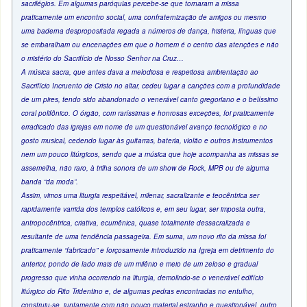
sacrilégios. Em algumas paróquias percebe-se que tornaram a missa
praticamente um encontro social, uma confraternização de amigos ou mesmo
uma baderna despropositada regada a números de dança, histeria, línguas que
se embaralham ou encenações em que o homem é o centro das atenções e não
o mistério do Sacrifício de Nosso Senhor na Cruz…
A música sacra, que antes dava a melodiosa e respeitosa ambientação ao
Sacrifício Incruento de Cristo no altar, cedeu lugar a canções com a profundidade
de um pires, tendo sido abandonado o venerável canto gregoriano e o belíssimo
coral polifônico. O órgão, com raríssimas e honrosas exceções, foi praticamente
erradicado das igrejas em nome de um questionável avanço tecnológico e no
gosto musical, cedendo lugar às guitarras, bateria, violão e outros instrumentos
nem um pouco litúrgicos, sendo que a música que hoje acompanha as missas se
assemelha, não raro, à trilha sonora de um show de Rock, MPB ou de alguma
banda “da moda”.
Assim, vimos uma liturgia respeitável, milenar, sacralizante e teocêntrica ser
rapidamente varrida dos templos católicos e, em seu lugar, ser imposta outra,
antropocêntrica, criativa, ecumênica, quase totalmente dessacralizada e
resultante de uma tendência passageira. Em suma, um novo rito da missa foi
praticamente “fabricado” e forçosamente introduzido na Igreja em detrimento do
anterior, pondo de lado mais de um milênio e meio de um zeloso e gradual
progresso que vinha ocorrendo na liturgia, demolindo-se o venerável edifício
litúrgico do Rito Tridentino e, de algumas pedras encontradas no entulho,
construiu-se, juntamente com não pouco material estranho e questionável, outro