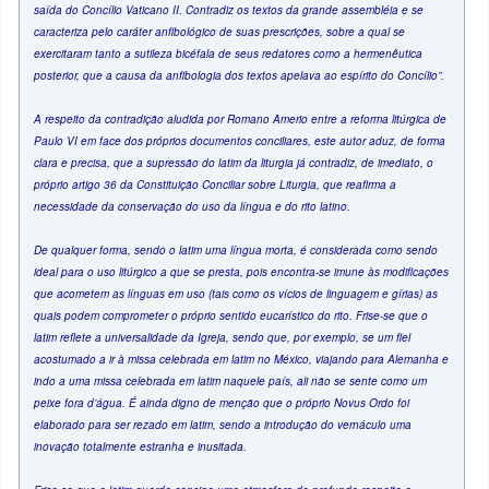
saída do Concílio Vaticano II. Contradiz os textos da grande assembléia e se
caracteriza pelo caráter anfibológico de suas prescrições, sobre a qual se
exercitaram tanto a sutileza bicéfala de seus redatores como a hermenêutica
posterior, que a causa da anfibologia dos textos apelava ao espírito do Concílio”.
A respeito da contradição aludida por Romano Amerio entre a reforma litúrgica de
Paulo VI em face dos próprios documentos conciliares, este autor aduz, de forma
clara e precisa, que a supressão do latim da liturgia já contradiz, de imediato, o
próprio artigo 36 da Constituição Conciliar sobre Liturgia, que reafirma a
necessidade da conservação do uso da língua e do rito latino.
De qualquer forma, sendo o latim uma língua morta, é considerada como sendo
ideal para o uso litúrgico a que se presta, pois encontra-se imune às modificações
que acometem as línguas em uso (tais como os vícios de linguagem e gírias) as
quais podem comprometer o próprio sentido eucarístico do rito. Frise-se que o
latim reflete a universalidade da Igreja, sendo que, por exemplo, se um fiel
acostumado a ir à missa celebrada em latim no México, viajando para Alemanha e
indo a uma missa celebrada em latim naquele país, ali não se sente como um
peixe fora d’água. É ainda digno de menção que o próprio Novus Ordo foi
elaborado para ser rezado em latim, sendo a introdução do vernáculo uma
inovação totalmente estranha e inusitada.