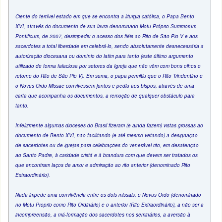
Ciente do terrível estado em que se encontra a liturgia católica, o Papa Bento
XVI, através do documento de sua lavra denominado Motu Próprio Summorum
Pontificum, de 2007, desimpediu o acesso dos fiéis ao Rito de São Pio V e aos
sacerdotes a total liberdade em celebrá-lo, sendo absolutamente desnecessária a
autorização diocesana ou domínio do latim para tanto (este último argumento
utilizado de forma falaciosa por setores da Igreja que não vêm com bons olhos o
retorno do Rito de São Pio V). Em suma, o papa permitiu que o Rito Trindentino e
o Novus Ordo Missae convivessem juntos e pediu aos bispos, através de uma
carta que acompanha os documentos, a remoção de qualquer obstáculo para
tanto.
Infelizmente algumas dioceses do Brasil fizeram (e ainda fazem) vistas grossas ao
documento de Bento XVI, não facilitando (e até mesmo vetando) a designação
de sacerdotes ou de igrejas para celebrações do venerável rito, em desatenção
ao Santo Padre, à caridade cristã e à brandura com que devem ser tratados os
que encontram laços de amor e admiração ao rito anterior (denominado Rito
Extraordinário).
Nada impede uma convivência entre os dois missais, o Novus Ordo (denominado
no Motu Proprio como Rito Ordinário) e o anterior (Rito Extraordinário), a não ser a
incompreensão, a má-formação dos sacerdotes nos seminários, a aversão à