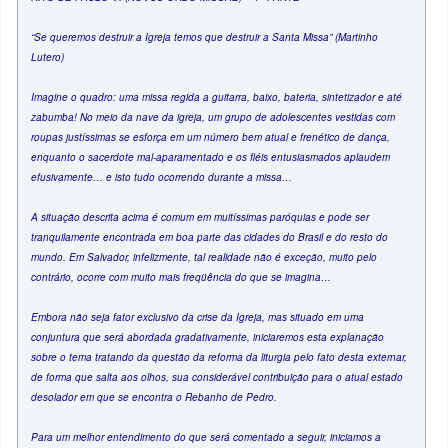
“Se queremos destruir a Igreja temos que destruir a Santa Missa” (Martinho
Lutero)
Imagine o quadro: uma missa regida a guitarra, baixo, bateria, sintetizador e até
zabumba! No meio da nave da igreja, um grupo de adolescentes vestidas com
roupas justíssimas se esforça em um número bem atual e frenético de dança,
enquanto o sacerdote mal-aparamentado e os fiéis entusiasmados aplaudem
efusivamente… e isto tudo ocorrendo durante a missa…
A situação descrita acima é comum em muitíssimas paróquias e pode ser
tranquilamente encontrada em boa parte das cidades do Brasil e do resto do
mundo. Em Salvador, infelizmente, tal realidade não é exceção, muito pelo
contrário, ocorre com muito mais freqüência do que se imagina…
Embora não seja fator exclusivo da crise da Igreja, mas situado em uma
conjuntura que será abordada gradativamente, iniciaremos esta explanação
sobre o tema tratando da questão da reforma da liturgia pelo fato desta externar,
de forma que salta aos olhos, sua considerável contribuição para o atual estado
desolador em que se encontra o Rebanho de Pedro.
Para um melhor entendimento do que será comentado a seguir, iniciamos a