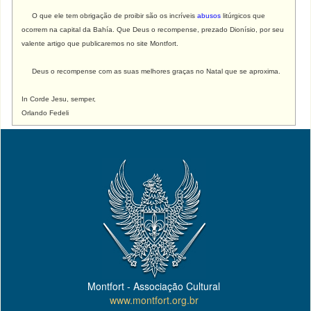
O que ele tem obrigação de proibir são os incríveis
abusos
litúrgicos que
ocorrem na capital da Bahía. Que Deus o recompense, prezado Dionísio, por seu
valente artigo que publicaremos no site Montfort.
Deus o recompense com as suas melhores graças no Natal que se aproxima.
In Corde Jesu, semper,
Orlando Fedeli
Montfort - Associação Cultural
www.montfort.org.br