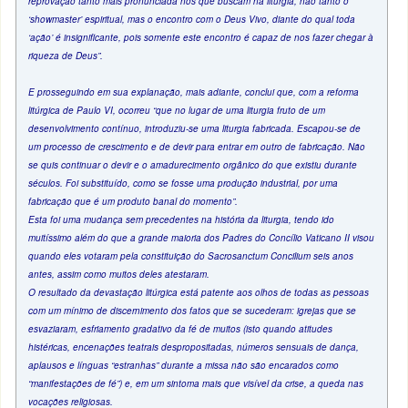
reprovação tanto mais pronunciada nos que buscam na liturgia, não tanto o
‘showmaster’ espiritual, mas o encontro com o Deus Vivo, diante do qual toda
‘ação’ é insignificante, pois somente este encontro é capaz de nos fazer chegar à
riqueza de Deus”.
E prosseguindo em sua explanação, mais adiante, conclui que, com a reforma
litúrgica de Paulo VI, ocorreu “que no lugar de uma liturgia fruto de um
desenvolvimento contínuo, introduziu-se uma liturgia fabricada. Escapou-se de
um processo de crescimento e de devir para entrar em outro de fabricação. Não
se quis continuar o devir e o amadurecimento orgânico do que existiu durante
séculos. Foi substituído, como se fosse uma produção industrial, por uma
fabricação que é um produto banal do momento”.
Esta foi uma mudança sem precedentes na história da liturgia, tendo ido
muitíssimo além do que a grande maioria dos Padres do Concílio Vaticano II visou
quando eles votaram pela constituição do Sacrosanctum Concilium seis anos
antes, assim como muitos deles atestaram.
O resultado da devastação litúrgica está patente aos olhos de todas as pessoas
com um mínimo de discernimento dos fatos que se sucederam: igrejas que se
esvaziaram, esfriamento gradativo da fé de muitos (isto quando atitudes
histéricas, encenações teatrais despropositadas, números sensuais de dança,
aplausos e línguas “estranhas” durante a missa não são encarados como
“manifestações de fé”) e, em um sintoma mais que visível da crise, a queda nas
vocações religiosas.