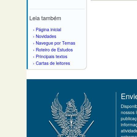
Leia também
Página inicial
Novidades
Navegue por Temas
Roteiro de Estudos
Principais textos
Cartas de leitores
Envi
Disponi
nossos 
publicaç
informa
ativida
entremo