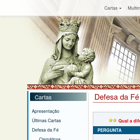
Cartas
Multim
Defesa da Fé
Cartas
Apresentação
Últimas Cartas
Qual a dif
Defesa da Fé
PERGUNTA
Cismáticos
Nome