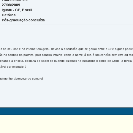
27/08/2009
:
Iguatu - CE, Brasil
:
Católica
:
Pós-graduação concluída
:
s no seu site e na internet em geral, devido a discussão que se gerou entre o Sr e alguns padres
 não no sentido da palavra, pois concilio infalível como o nome já diz, é um concílio sem erro ou 
veitando a enseja, gostaria de saber se quando dizemos na eucaristia o corpo de Cristo, a Igre
alível por exemplo ?
tinue lhe abençoando sempre!