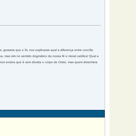
, gostaria que o Sr, nos explicasse qual a diferença entre concílio
falha, mas sim no sentido dogmático da nossa fé e moral católica! Qual a
ja nos ensina que é sem dúvida o corpo de Cristo, mas quem determina