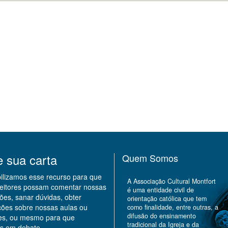
e sua carta
Quem Somos
bilizamos esse recurso para que
A Associação Cultural Montfort
leitores possam comentar nossas
é uma entidade civil de
ões, sanar dúvidas, obter
orientação católica que tem
ções sobre nossas aulas ou
como finalidade, entre outras, a
difusão do ensinamento
des, ou mesmo para que
tradicional da Igreja e da
s em debate.