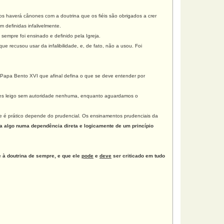
os haverá cânones com a doutrina que os fiéis são obrigados a crer
 definidas infalivelmente.
 sempre foi ensinado e definido pela Igreja.
e recusou usar da infalibilidade, e, de fato, não a usou. Foi
 Papa Bento XVI que afinal defina o que se deve entender por
les leigo sem autoridade nenhuma, enquanto aguardamos o
e é prático depende do prudencial. Os ensinamentos prudenciais da
rma algo numa dependência direta e logicamente de um princípio
e à doutrina de sempre, e que ele
pode
e
deve
ser criticado em tudo