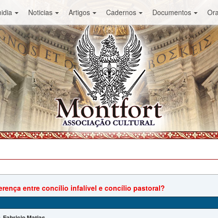
idia
Noticias
Artigos
Cadernos
Documentos
Or
erença entre concílio infalível e concílio pastoral?
Fabricio Matias
: