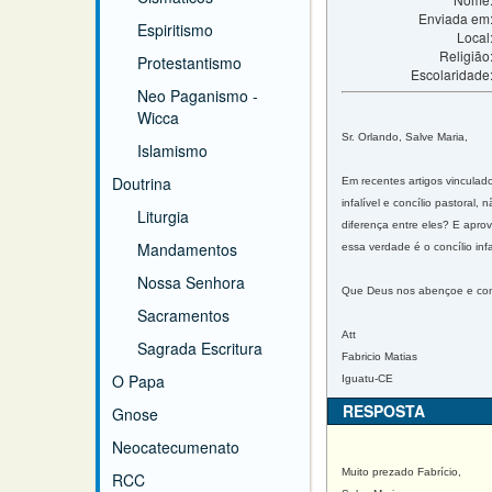
Enviada em
Espiritismo
Local
Religião
Protestantismo
Escolaridade
Neo Paganismo -
Wicca
Sr. Orlando, Salve Maria,
Islamismo
Doutrina
Em recentes artigos vinculado
infalível e concílio pastoral,
Liturgia
diferença entre eles? E apro
Mandamentos
essa verdade é o concílio inf
Nossa Senhora
Que Deus nos abençoe e con
Sacramentos
Att
Sagrada Escritura
Fabricio Matias
O Papa
Iguatu-CE
RESPOSTA
Gnose
Neocatecumenato
Muito prezado Fabrício,
RCC