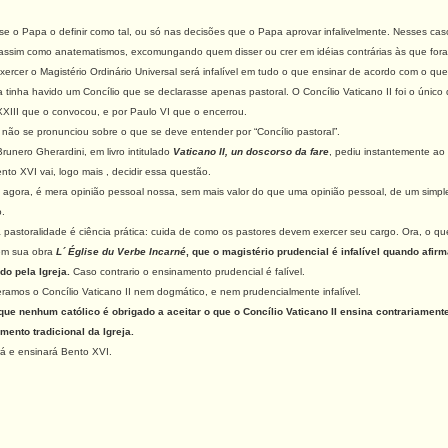
se o Papa o definir como tal, ou só nas decisões que o Papa aprovar infalivelmente. Nesses cas
, assim como anatematismos, excomungando quem disser ou crer em idéias contrárias às que foram
ercer o Magistério Ordinário Universal será infalível em tudo o que ensinar de acordo com o que
inha havido um Concílio que se declarasse apenas pastoral. O Concílio Vaticano II foi o único qu
XXIII que o convocou, e por Paulo VI que o encerrou.
 não se pronunciou sobre o que se deve entender por
“
Concílio pastoral”.
ero Gherardini, em livro intitulado
Vaticano II, un doscorso da fare
, pediu instantemente ao
nto XVI vai, logo mais , decidir essa questão.
gora, é mera opinião pessoal nossa, sem mais valor do que uma opinião pessoal, de um simp
o.
astoralidade é ciência prática: cuida de
como
os pastores devem exercer seu cargo. Ora, o qu
 em sua obra
L´ Église du Verbe Incarné
, que o magistério prudencial é infalível quando afi
ido pela Igreja.
Caso contrario o ensinamento prudencial é falível.
mos o Concílio Vaticano II nem dogmático, e nem prudencialmente infalível.
ue nenhum católico é obrigado a aceitar o que o Concílio Vaticano II ensina contrariament
mento tradicional da Igreja.
rá e ensinará Bento XVI.