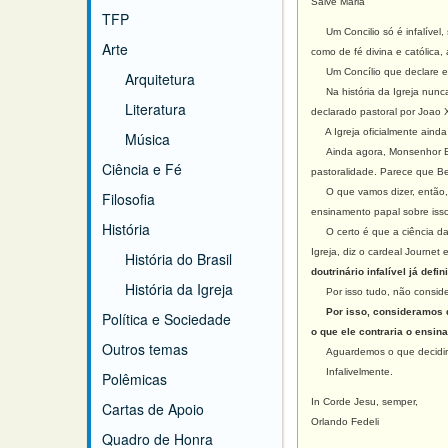
Salve Maria
TFP
Um Concilio só é infalível, 
Arte
como de fé divina e católica
Um Concílio que declare ex
Arquitetura
Na história da Igreja nunca t
Literatura
declarado pastoral por Jo
ao 
A Igreja oficialmente ainda
Música
Ainda agora, Monsenhor Brun
Ciência e Fé
pastoralidade. Parece que Be
O que vamos dizer, então, a
Filosofia
ensinamento papal sobre iss
História
O certo é que a ciência da p
Igreja, diz o cardeal Journet
História do Brasil
doutrinário infalível já defin
História da Igreja
Por isso tudo, não considera
Por isso, consideramos q
Política e Sociedade
o que ele contraria o ensina
Outros temas
Aguardemos o que decidi
Infalivelmente.
Polêmicas
In Corde Jesu, semper,
Cartas de Apoio
Orlando Fedeli
Quadro de Honra