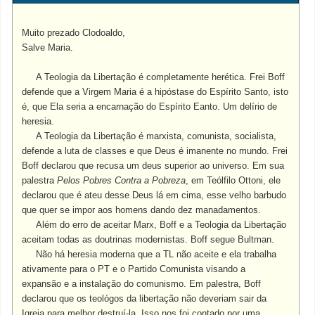
Muito prezado Clodoaldo,
Salve Maria.
A Teologia da Libertação é completamente herética. Frei Boff
defende que a Virgem Maria é a hipóstase do Espírito Santo, isto
é, que Ela seria a encarnação do Espírito Eanto. Um delírio de
heresia.
A Teologia da Libertação é marxista, comunista, socialista,
defende a luta de classes e que Deus é imanente no mundo. Frei
Boff declarou que recusa um deus superior ao universo. Em sua
palestra
Pelos Pobres Contra a Pobreza
, em Teólfilo Ottoni, ele
declarou que é ateu desse Deus lá em cima, esse velho barbudo
que quer se impor aos homens dando dez manadamentos.
Além do erro de aceitar Marx, Boff e a Teologia da Libertação
aceitam todas as doutrinas modernistas. Boff segue Bultman.
Não há heresia moderna que a TL não a
ceite e ela trabalha
ativamente para o PT e o Partido Comunista visando a
expansão e a instalação do comunismo. Em palestra, Boff
declarou que os teológos da libertação não deveriam sair da
Igreja para melhor destruí-la. Isso nos foi contado por uma