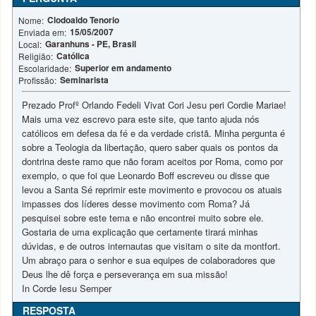
Clodoaldo Tenorio
Nome:
15/05/2007
Enviada em:
Garanhuns - PE, Brasil
Local:
Católica
Religião:
Superior em andamento
Escolaridade:
Seminarista
Profissão:
Prezado Profº Orlando Fedeli Vivat Cori Jesu peri Cordie Mariae!
Mais uma vez escrevo para este site, que tanto ajuda nós
católicos em defesa da fé e da verdade cristã. Minha pergunta é
sobre a Teologia da libertação, quero saber quais os pontos da
dontrina deste ramo que não foram aceitos por Roma, como por
exemplo, o que foi que Leonardo Boff escreveu ou disse que
levou a Santa Sé reprimir este movimento e provocou os atuais
impasses dos líderes desse movimento com Roma? Já
pesquisei sobre este tema e não encontrei muito sobre ele.
Gostaria de uma explicação que certamente tirará minhas
dúvidas, e de outros internautas que visitam o site da montfort.
Um abraço para o senhor e sua equipes de colaboradores que
Deus lhe dê força e perseverança em sua missão!
In Corde Iesu Semper
RESPOSTA