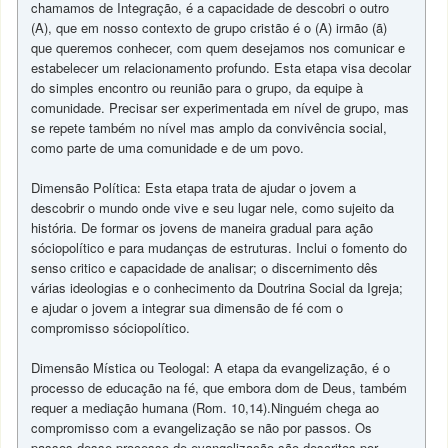
chamamos de Integração, é a capacidade de descobri o outro
(A), que em nosso contexto de grupo cristão é o (A) irmão (ã)
que queremos conhecer, com quem desejamos nos comunicar e
estabelecer um relacionamento profundo. Esta etapa visa decolar
do simples encontro ou reunião para o grupo, da equipe à
comunidade. Precisar ser experimentada em nível de grupo, mas
se repete também no nível mas amplo da convivência social,
como parte de uma comunidade e de um povo.
Dimensão Política: Esta etapa trata de ajudar o jovem a
descobrir o mundo onde vive e seu lugar nele, como sujeito da
história. De formar os jovens de maneira gradual para ação
sóciopolítico e para mudanças de estruturas. Inclui o fomento do
senso critico e capacidade de analisar; o discernimento dês
várias ideologias e o conhecimento da Doutrina Social da Igreja;
e ajudar o jovem a integrar sua dimensão de fé com o
compromisso sóciopolítico.
Dimensão Mística ou Teologal: A etapa da evangelização, é o
processo de educação na fé, que embora dom de Deus, também
requer a mediação humana (Rom. 10,14).Ninguém chega ao
compromisso com a evangelização se não por passos. Os
passos desse processo de evangelização são descritos por