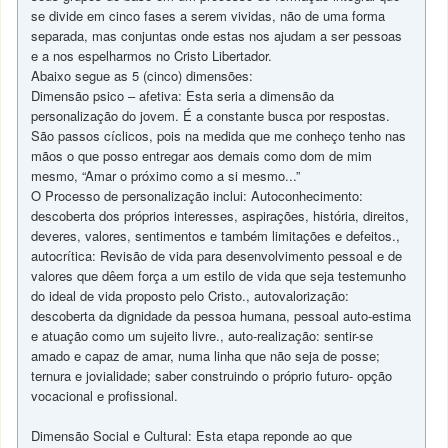
se divide em cinco fases a serem vividas, não de uma forma
separada, mas conjuntas onde estas nos ajudam a ser pessoas
e a nos espelharmos no Cristo Libertador.
Abaixo segue as 5 (cinco) dimensões:
Dimensão psico – afetiva: Esta seria a dimensão da
personalização do jovem. É a constante busca por respostas.
São passos cíclicos, pois na medida que me conheço tenho nas
mãos o que posso entregar aos demais como dom de mim
mesmo, “Amar o próximo como a si mesmo...”
O Processo de personalização inclui: Autoconhecimento:
descoberta dos próprios interesses, aspirações, história, direitos,
deveres, valores, sentimentos e também limitações e defeitos.,
autocrítica: Revisão de vida para desenvolvimento pessoal e de
valores que dêem força a um estilo de vida que seja testemunho
do ideal de vida proposto pelo Cristo., autovalorização:
descoberta da dignidade da pessoa humana, pessoal auto-estima
e atuação como um sujeito livre., auto-realização: sentir-se
amado e capaz de amar, numa linha que não seja de posse;
ternura e jovialidade; saber construindo o próprio futuro- opção
vocacional e profissional.
Dimensão Social e Cultural: Esta etapa reponde ao que