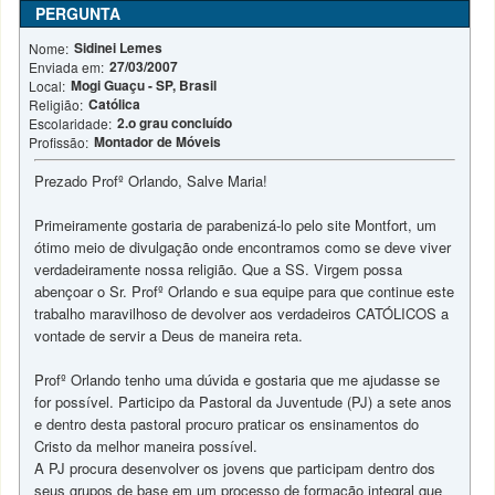
PERGUNTA
Sidinei Lemes
Nome:
27/03/2007
Enviada em:
Mogi Guaçu - SP, Brasil
Local:
Católica
Religião:
2.o grau concluído
Escolaridade:
Montador de Móveis
Profissão:
Prezado Profº Orlando, Salve Maria!
Primeiramente gostaria de parabenizá-lo pelo site Montfort, um
ótimo meio de divulgação onde encontramos como se deve viver
verdadeiramente nossa religião. Que a SS. Virgem possa
abençoar o Sr. Profº Orlando e sua equipe para que continue este
trabalho maravilhoso de devolver aos verdadeiros CATÓLICOS a
vontade de servir a Deus de maneira reta.
Profº Orlando tenho uma dúvida e gostaria que me ajudasse se
for possível. Participo da Pastoral da Juventude (PJ) a sete anos
e dentro desta pastoral procuro praticar os ensinamentos do
Cristo da melhor maneira possível.
A PJ procura desenvolver os jovens que participam dentro dos
seus grupos de base em um processo de formação integral que