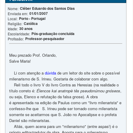
Cléber Eduardo dos Santos Dias
Nome:
01/01/2007
Enviada em:
Porto - Portugal
Local:
Católica
Religião:
30 anos
Idade:
Pós-graduação concluída
Escolaridade:
Professor-pesquisador
Profissão:
Meu prezado Prof. Orlando,
Salve Maria!
Li com atenção a
dúvida
de um leitor do site sobre o possível
milenarismo de S. Irineu. Gostaria de colaborar com algo.
Reli todo o livro V do livro Contra as Heresias (na realidade o
título correto é:
Élencos kai anatropè tês pseudonúmou gnóseos
,
ou seja, Elenco e refutação da falsa gnose). A obra
é apresentada na edição da Paulus como um "livro milenarista" e
confesso-lhe que S. Irineu pode ser tomado como milenarista
somente se aceitarmos que S. João no Apocalipse e o profeta
Daniel são milenaristas.
Aliás, quem acena para um "milenarismo" (entre aspas!) é o
próprio editor-tradutor da obra. Aponta para o milenarismo