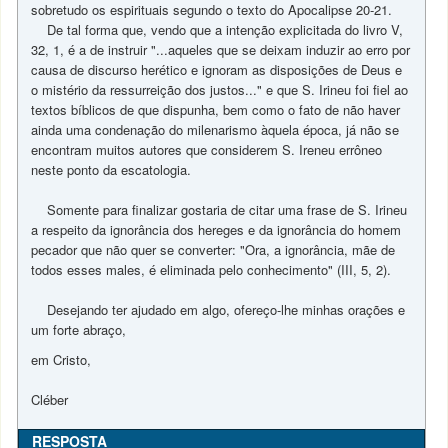
sobretudo os espirituais segundo o texto do Apocalipse 20-21.
De tal forma que, vendo que a intenção explicitada do livro V,
32, 1, é a de instruir "...aqueles que se deixam induzir ao erro por
causa de discurso herético e ignoram as disposições de Deus e
o mistério da ressurreição dos justos..." e que S. Irineu foi fiel ao
textos bíblicos de que dispunha, bem como o fato de não haver
ainda uma condenação do milenarismo àquela época, já não se
encontram muitos autores que considerem S. Ireneu errôneo
neste ponto da escatologia.
Somente para finalizar gostaria de citar uma frase de S. Irineu
a respeito da ignorância dos hereges e da ignorância do homem
pecador que não quer se converter: "Ora, a ignorância, mãe de
todos esses males, é eliminada pelo conhecimento" (III, 5, 2).
Desejando ter ajudado em algo, ofereço-lhe minhas orações e
um forte abraço,
em Cristo,
Cléber
RESPOSTA