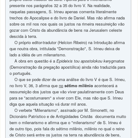
presente nos parágrafos 32 a 35 do livro V. Na realidade,
naquelas passagens, S. Irineu apenas comenta literalmente
trechos do Apocalipse e do livro de Daniel. Mas não afirma nada
sobre os mil nos nos quais os justos na rimeira ressuireição vão
gozar com Cristo da abundância de bens na Jerusalem celeste
descida à terra.
O próprio editor-tradutor (Helcion Ribeiro) na Introdução afirma
que noutra obra, intitulada "Demonstração", S. Irineu deixa de
lado a idéia de um milenarismo.
A obra em questão é a
Epideixis tou apostolokou kerygmatos
(Demonstração da pregação apostólica) ainda não traduzida para
o português.
O que se pode dizer de uma análise do livro V é que S. Irineu,
no livro V, 36, 3 afirma que
no
sétimo milênio
acontecerá a
ressurreição dos justos que vão viver paulatinamente com Deus
para se "acostumarem" a viver com Ele, mas não que S. Irineu
diga que aquela situação vá durar mil anos.
O verbete "Milenarismo", assinado por M. Simonetti, no
Dicionário Patrístico e de Antigüidades Cristãs documenta muito
bem o milenarismo e afirma que o "milenarismo" de S. Irineu é
de outro tipo, pois fala do sétimo milênio, milênio no qual o reino
de Cristo será entre os justos na terra na abundância de bens,