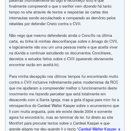
palavras (humildemente eu digo e reconheço isto) e que
finalmente compreendi o que o senhor vem dizendo há tanto
tempo no site através de textos e respostas às cartas dos
internautas sendo esculachado e comparado ao demônio pelos
rebeldes por defender Cristo contra o CVII.
Não nego que mesmo defendendo ainda o Concílio na última
carta, eu tinha lá minhas desconfianças sobre o âmago do CVII,
e logicamente não sou um uma pessoa inerte e que aceita viver
na dúvida e continuei estudando os documentos Conciliares,
decretos e estudos feitos sobre o CVII (querendo obviamente
encontrar razão em aceitá-lo).
Para minha decepção nos últimos tempos fui encontrando muito
contra o CVII inclusive indiretamente pelos modernistas da RCC
que me ajudaram a compreender melhor o funcionamento deste
movimento me fazendo perceber que está totalmente em
desacordo com a Santa Igreja, mas a gota d’agua para mim foi a
retrospectiva do Cardeal Walter Kasper sobre o ecumenismo que
li com muita angustia, pois ele existe desde 2004 e somente
agora fui encontrá-lo, mas ao terminar de ler, fui direto ao site
Montfort para procurar textos sobre o Cardeal Kasper e que
grande alegria me deu quando li o texto "
Cardeal Walter Kasper, a