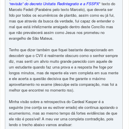
“revisão” do decreto Unitatis Redintegratio e a FSSPX
" texto do
Marcelo Fedeli (Parabéns pelo texto Marcelo), que deveria ser
lido por todos os ecumênicos de plantão, assim como eu já fui,
mas que através da busca da verdade, fui capaz de entender o
mal que está infelizmente arraigado dentro deste Concílio mas
que não prevalecerá assim como Jesus nos prometeu no
evangelho de São Mateus.
Tenho que dizer também que fiquei bastante decepcionado em
descobrir que o CVII é realmente obscuro como o senhor sempre
diz, mas senti um alivio muito grande parecido com aquele de
um estudante quando faz uma prova e a resposta lhe foge por
longos minutos, mas de repente ela vem completa em sua mente
e ele acerta a questão decisiva que lhe garante o máximo
aproveitamento no exame (desculpe esta comparação, mas foi a
melhor que encontrei no momento rss).
Minha visão sobre a retrospectiva do Cardeal Kasper é a
seguinte (me corrija se eu estiver errado) ele continua apoiando o
ecumenismo, mas ao mesmo tempo dá fortes evidências de que
ele não é possível! A meu ver uma completa contradição, pois
lendo o trecho abaixo vamos analisar: