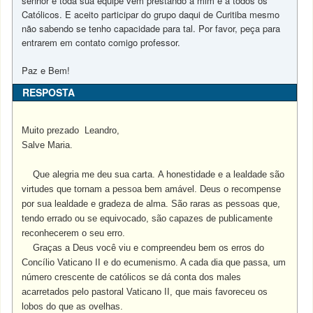
senhor e toda sua equipe vêm prestando a mim e a todos os
Católicos. E aceito participar do grupo daqui de Curitiba mesmo
não sabendo se tenho capacidade para tal. Por favor, peça para
entrarem em contato comigo professor.
Paz e Bem!
RESPOSTA
Muito prezado Leandro,
Salve Maria.
Que alegria me deu sua carta. A honestidade e a lealdade são
virtudes que tornam a pessoa bem amável. Deus o recompense
por sua lealdade e gradeza de alma. São raras as pessoas que,
tendo errado ou se equivocado, são capazes de publicamente
reconhecerem o seu erro.
Graças a Deus você viu e compreendeu bem os erros do
Concílio Vaticano II e do ecumenismo. A cada dia que passa, um
número crescente de católicos se dá conta dos males
acarretados pelo pastoral Vaticano II, que mais favoreceu os
lobos do que as ovelhas.