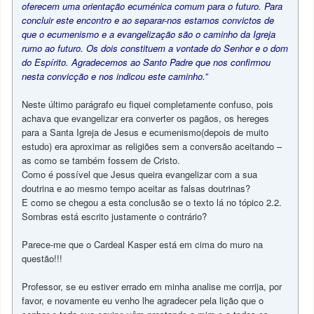
oferecem uma orientação ecuménica comum para o futuro. Para
concluir este encontro e ao separar-nos estamos convictos de
que o ecumenismo e a evangelização são o caminho da Igreja
rumo ao futuro. Os dois constituem a vontade do Senhor e o dom
do Espírito. Agradecemos ao Santo Padre que nos confirmou
nesta convicção e nos indicou este caminho.”
Neste último parágrafo eu fiquei completamente confuso, pois
achava que evangelizar era converter os pagãos, os hereges
para a Santa Igreja de Jesus e ecumenismo(depois de muito
estudo) era aproximar as religiões sem a conversão aceitando –
as como se também fossem de Cristo.
Como é possível que Jesus queira evangelizar com a sua
doutrina e ao mesmo tempo aceitar as falsas doutrinas?
E como se chegou a esta conclusão se o texto lá no tópico 2.2.
Sombras está escrito justamente o contrário?
Parece-me que o Cardeal Kasper está em cima do muro na
questão!!!
Professor, se eu estiver errado em minha analise me corrija, por
favor, e novamente eu venho lhe agradecer pela lição que o